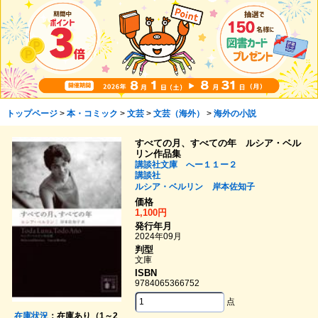
トップページ
>
本・コミック
>
文芸
>
文芸（海外）
>
海外の小説
すべての月、すべての年 ルシア・ベル
リン作品集
講談社文庫 へー１１ー２
講談社
ルシア・ベルリン
岸本佐知子
価格
1,100円
発行年月
2024年09月
判型
文庫
ISBN
9784065366752
点
在庫状況
：在庫あり（1～2