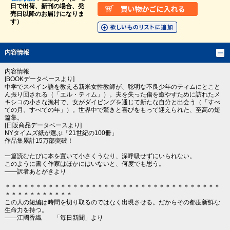
日で出荷、新刊の場合、発
売日以降のお届けになりま
す）
内容情報
内容情報
[BOOKデータベースより]
中学でスペイン語を教える新米女性教師が、聡明な不良少年のティムにとこと
ん振り回される（「エル・ティム」）。夫を失った傷を癒やすために訪れたメ
キシコの小さな漁村で、女がダイビングを通じて新たな自分と出会う（「すべ
ての月、すべての年」）。世界中で驚きと喜びをもって迎えられた、至高の短
篇集。
[日販商品データベースより]
NYタイムズ紙が選ぶ「21世紀の100冊」
作品集累計15万部突破！
一篇読むたびに本を置いて小さくうなり、深呼吸せずにいられない。
このように書く作家はほかにはいないと、何度でも思う。
――訳者あとがきより
＊＊＊＊＊＊＊＊＊＊＊＊＊＊＊＊＊＊＊＊＊＊＊＊＊＊＊＊＊＊＊＊＊＊＊
＊＊＊＊＊＊＊＊＊＊＊
この人の短編は時間を切り取るのではなく出現させる。だからその都度新鮮な
生命力を持つ。
――江國香織 「毎日新聞」より