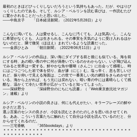
最初のときほどびっくりしないだろうという気持ちもあった。だが、やはりび
っくりしたのである。そして、ルシア・ベルリンを読む喜びは、一作読むたび
に驚かされることだったと思い出した。
――中島京子 「日本経済新聞」（2022年5月28日）より
こんなに渇いても、人は愛せるし、こんなに汚くても、人は気高いし、こんな
に希望がなくとも、人は生きられる。その事実を天気のように受け入れるほか
ないのだと、隣で微笑（ほほえ）まれているような読書だった。
――金原ひとみ 「朝日新聞」（2022年06月11日）より
ルシア・ベルリンの作品は、深い海にダイブする前と後にも似ている。海を前
にする時、あの暗い青の中に何が渦巻いているのかわからない。いざ飛び込ん
でみると世界は一変する。鮮やかな魚や珊瑚（さんご）に出会って感嘆し、時
にはごつごつした岩で体を切り、血が滲（にじ）む。塩っ辛く、息も苦しいけ
れど、振り仰いで見える海面は、この世で一番美しい光の網目をきらめかせて
いる。海から上がれば、もう元には戻れない。暗い青の中には素晴らしくて残
酷な、温かくて冷たい世界が広がっていると知ってしまった。
――深緑野分 「深緑野分のにちにち読書」（「Web東京創元社マガジ
ン」連載）より
ルシア・ベルリンの小説の良さは、何にも代えがたい、キラーフレーズの鮮や
かさだと思う。
選ぶ言葉のセンスの良さが、小説を読むときのたのしさを思い出させてくれ
る。ああ、こういう言葉たちに触れたくて自分は小説を読んでいるのだと、分
からせてくれるのだ。
――三宅香帆 「365bookdays」より
＊＊＊＊＊＊＊＊＊＊＊＊＊＊＊＊＊＊＊＊＊＊＊＊＊＊＊＊＊＊＊＊＊＊＊
＊＊＊＊＊＊＊＊＊＊＊