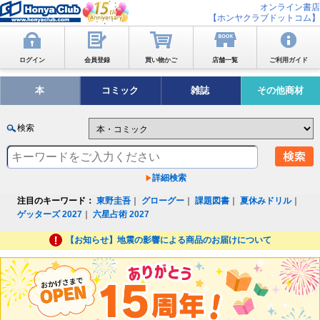
オンライン書店
【ホンヤクラブドットコム】
ログイン
会員登録
買い物かご
店舗一覧
ご利用ガイド
本
コミック
雑誌
その他商材
検索
詳細検索
注目のキーワード：
東野圭吾
｜
グローグー
｜
課題図書
｜
夏休みドリル
｜
ゲッターズ 2027
｜
六星占術 2027
【お知らせ】地震の影響による商品のお届けについて