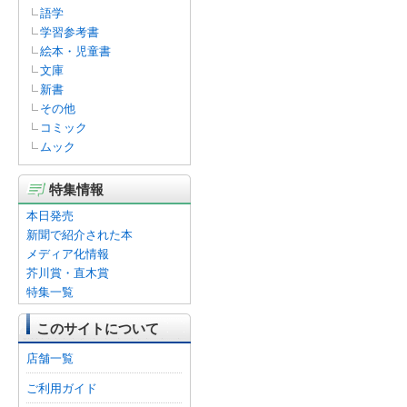
語学
学習参考書
絵本・児童書
文庫
新書
その他
コミック
ムック
特集情報
本日発売
新聞で紹介された本
メディア化情報
芥川賞・直木賞
特集一覧
このサイトについて
店舗一覧
ご利用ガイド