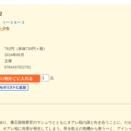
２
 うー３８ー３
来た少女
792円（本体720円＋税）
2024年09月
文庫
9784167922702
点
を知り、藩王国視察官のマシュウとともにオアレ稲の謎と向き合うことに。だ
、オアレ稲に虫害が発生してしまう。民を飢えの危機から救うべく、アイシ