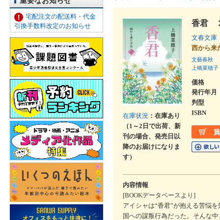
重要なお知らせ
宅配注文の配送料・代金
香君 
引換手数料改定のお知らせ
文春文庫
西から
文藝春秋
上橋菜穂子
価格
発行年月
判型
ISBN
在庫状況
：在庫あり
（1～2日で出荷、新
刊の場合、発売日以
降のお届けになりま
す）
内容情報
[BOOKデータベースより]
アイシャは“香君”が抱える苦悩
国への謀叛行為だった。そんな中