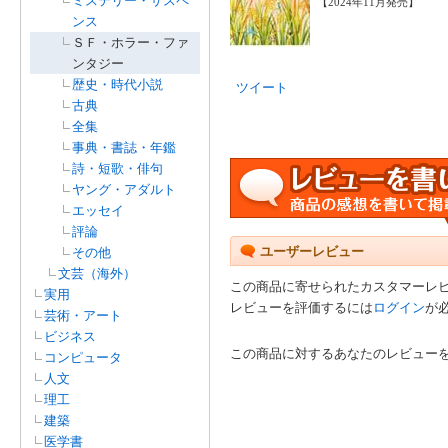
ミステリー・サスペ
【2024年11月発売】
ンス
ＳＦ・ホラー・ファ
ンタジー
歴史・時代小説
ツイート
古典
全集
事典・書誌・年鑑
詩・短歌・俳句
ヤング・アダルト
エッセイ
評論
ユーザーレビュー
その他
文芸（海外）
この商品に寄せられたカスタマーレ
実用
レビューを評価するには
ログイン
が
芸術・アート
ビジネス
この商品に対するあなたのレビュー
コンピュータ
人文
理工
建築
医学書