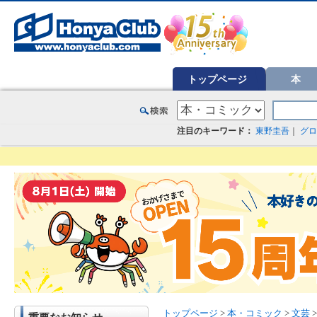
オンライン書店【ホンヤクラブ】はお好きな本屋での受け取りで送料無料！新刊予約・通販も。本（書籍）、雑誌、漫
トップページ
本
注目のキーワード：
東野圭吾
｜
グロ
トップページ
>
本・コミック
>
文芸