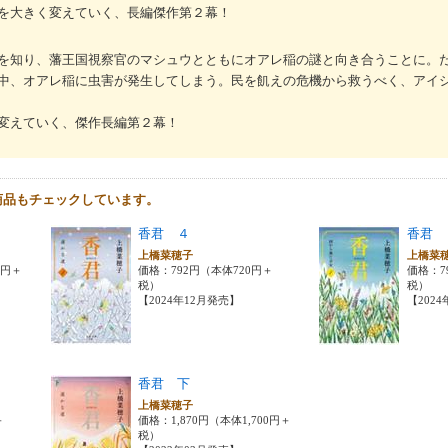
を大きく変えていく、長編傑作第２幕！
を知り、藩王国視察官のマシュウとともにオアレ稲の謎と向き合うことに。
中、オアレ稲に虫害が発生してしまう。民を飢えの危機から救うべく、アイ
変えていく、傑作長編第２幕！
商品もチェックしています。
香君 ４
香君 
上橋菜穂子
上橋菜
0円＋
価格：792円（本体720円＋
価格：7
税）
税）
【2024年12月発売】
【202
香君 下
上橋菜穂子
＋
価格：1,870円（本体1,700円＋
税）