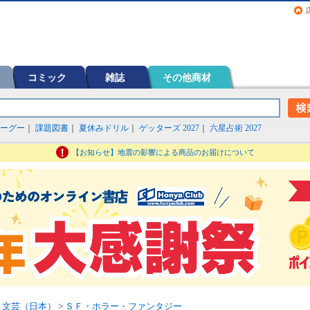
画（コミック）など在庫も充実
コミック
雑誌
その他商材
ーグー
｜
課題図書
｜
夏休みドリル
｜
ゲッターズ 2027
｜
六星占術 2027
【お知らせ】地震の影響による商品のお届けについて
>
文芸（日本）
>
ＳＦ・ホラー・ファンタジー