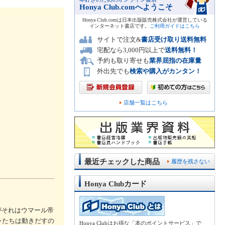
Honya Club.comへようこそ
Honya Club.comは日本出版販売株式会社が運営している
インターネット書店です。
ご利用ガイドはこちら
サイトで注文&
書店受け取り送料無料
宅配なら3,000円以上で
送料無料！
予約も取り寄せも
業界屈指の在庫量
外出先でも
検索や購入がカンタン！
店舗一覧はこちら
最近チェックした商品
履歴を残さない
Honya Clubカード
がそれはウマール帝
ャたちは動きだすの
Honya Clubはお得な「本のポイントサービス」で