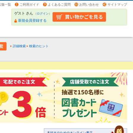
店舗一覧
ご利用ガイド
よくあるご質問
お問い合わせ
サイトマップ
ゲスト さん
（
ログイン
）
新規会員登録する
詳細検索
検索のヒント
本好きのためのオンライン書店