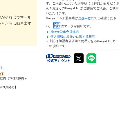
す。ご入会いただいたお客様には特典が盛りだくさ
ん！お近くのHonyaClub加盟書店でご入会、ご利用
いただけます。
だがそれはウマール
Honya Club加盟書店は
にてご確認くださ
店舗一覧
シャたちは動き出す
い。
のマークが目印です。
HonyaClub会員規約
個人情報の取扱いに関する規程
※上記は加盟書店店頭で使用できるHonyaClubカー
ドの規約です。
１
穂子
92円（本体720円＋
4年09月発売】