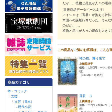
だが…。植物と昆虫が人々の運命
[日販商品データベースより]
アイシャは〈香君〉が抱える苦悩
帝国への謀叛行為だった。そんな
のだが……。
植物と昆虫が人々の運命を大きく
この商品をご覧のお客様は、こんな
神の蝶、舞う果て
上橋菜穂子
価格：1,980円（本体1,80
税）
【2026年01月発売】
本・コミック
香君 ３
文芸
文芸（日本）
上橋菜穂子
価格：792円（本体720円
現代小説
税）