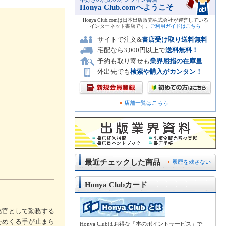
Honya Club.comへようこそ
Honya Club.comは日本出版販売株式会社が運営している
インターネット書店です。
ご利用ガイドはこちら
サイトで注文&
書店受け取り送料無料
宅配なら3,000円以上で
送料無料！
予約も取り寄せも
業界屈指の在庫量
外出先でも
検索や購入がカンタン！
店舗一覧はこちら
最近チェックした商品
履歴を残さない
Honya Clubカード
務官として勤務する
をめくる手が止まら
Honya Clubはお得な「本のポイントサービス」で