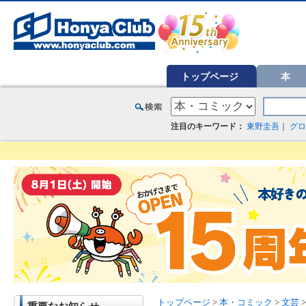
オンライン書店【ホンヤクラブ】はお好きな本屋での受け取りで送料無料！新刊予約・通販も。本（書籍）、雑誌、漫
トップページ
本
注目のキーワード：
東野圭吾
｜
グロ
トップページ
>
本・コミック
>
文芸