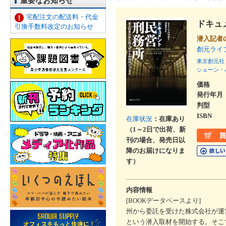
重要なお知らせ
宅配注文の配送料・代金
ドキュ
引換手数料改定のお知らせ
潜入記者
創元ライ
東京創元社
シェーン・
価格
発行年月
判型
ISBN
在庫状況
：在庫あり
（1～2日で出荷、新
刊の場合、発売日以
降のお届けになりま
す）
内容情報
[BOOKデータベースより]
州から委託を受けた株式会社が運
という潜入取材を開始する。そこ