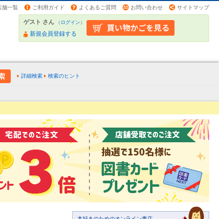
店舗一覧
ご利用ガイド
よくあるご質問
お問い合わせ
サイトマップ
ゲスト さん
（
ログイン
）
新規会員登録する
詳細検索
検索のヒント
本好きのためのオンライン書店