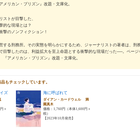
アメリカン・プリズン』改題・文庫化。
リストが目撃した、
撃的な現場とは？
衝撃のノンフィクション！
営する刑務所。その実態を明らかにするため、ジャーナリストの著者は、刑
で目撃したのは、利益拡大を至上命題とする衝撃的な現場だった──。ページ
 『アメリカン・プリズン』改題・文庫化。
商品もチェックしています。
イズ
海に呼ばれて
真
ダイアン・カードウェル 満
園真木
0円＋
価格：1,760円（本体1,600円＋
税）
【2023年10月発売】