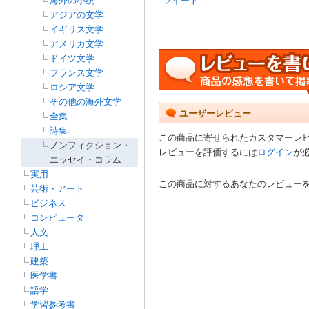
海外の小説
ツイート
アジアの文学
イギリス文学
アメリカ文学
ドイツ文学
フランス文学
ロシア文学
その他の海外文学
ユーザーレビュー
全集
詩集
この商品に寄せられたカスタマーレ
ノンフィクション・
レビューを評価するには
ログイン
が
エッセイ・コラム
実用
この商品に対するあなたのレビュー
芸術・アート
ビジネス
コンピュータ
人文
理工
建築
医学書
語学
学習参考書