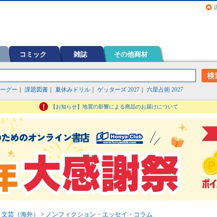
画（コミック）など在庫も充実
コミック
雑誌
その他商材
ーグー
｜
課題図書
｜
夏休みドリル
｜
ゲッターズ 2027
｜
六星占術 2027
【お知らせ】地震の影響による商品のお届けについて
>
文芸（海外）
>
ノンフィクション・エッセイ・コラム