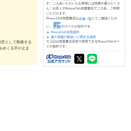
す。ご入会いただいたお客様には特典が盛りだくさ
ん！お近くのHonyaClub加盟書店でご入会、ご利用
いただけます。
Honya Club加盟書店は
にてご確認くださ
店舗一覧
い。
のマークが目印です。
HonyaClub会員規約
個人情報の取扱いに関する規程
※上記は加盟書店店頭で使用できるHonyaClubカー
務官として勤務する
ドの規約です。
をめくる手が止ま