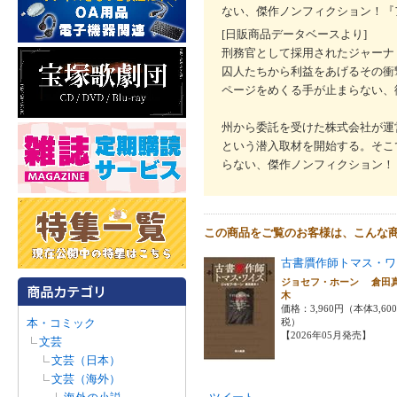
ない、傑作ノンフィクション！『
[日販商品データベースより]
刑務官として採用されたジャーナ
囚人たちから利益をあげるその衝
ページをめくる手が止まらない、
州から委託を受けた株式会社が運
という潜入取材を開始する。そこ
らない、傑作ノンフィクション！
この商品をご覧のお客様は、こんな
古書贋作師トマス・ワ
ジョセフ・ホーン 倉田
木
価格：3,960円（本体3,60
本・コミック
税）
【2026年05月発売】
文芸
文芸（日本）
文芸（海外）