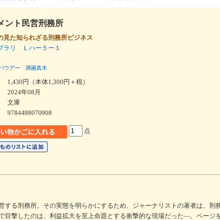
メント民営刑務所
の見た知られざる刑務所ビジネス
ブラリ Ｌハー５ー１
バウアー
満園真木
1,430円（本体1,300円＋税）
2024年08月
文庫
9784488070908
点
営する刑務所。その実態を明らかにするため、ジャーナリストの著者は、刑
で目撃したのは、利益拡大を至上命題とする衝撃的な現場だった―。ページ