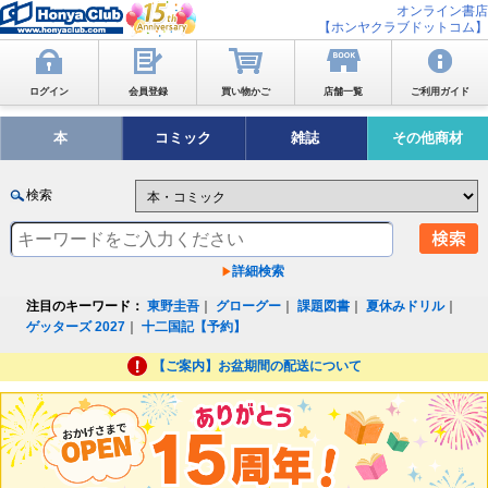
オンライン書店
【ホンヤクラブドットコム】
ログイン
会員登録
買い物かご
店舗一覧
ご利用ガイド
本
コミック
雑誌
その他商材
検索
詳細検索
注目のキーワード：
東野圭吾
｜
グローグー
｜
課題図書
｜
夏休みドリル
｜
ゲッターズ 2027
｜
十二国記【予約】
【ご案内】お盆期間の配送について