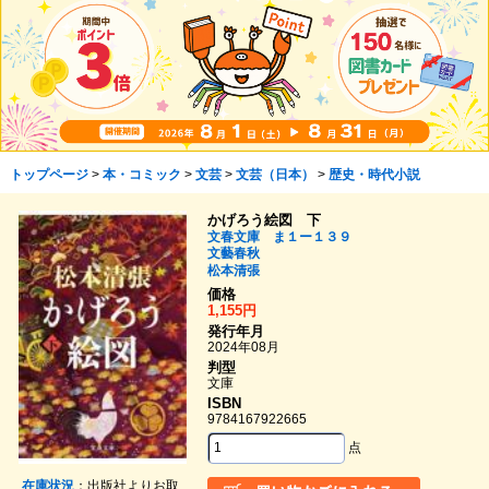
トップページ
>
本・コミック
>
文芸
>
文芸（日本）
>
歴史・時代小説
かげろう絵図 下
文春文庫 ま１ー１３９
文藝春秋
松本清張
価格
1,155円
発行年月
2024年08月
判型
文庫
ISBN
9784167922665
点
在庫状況
：出版社よりお取