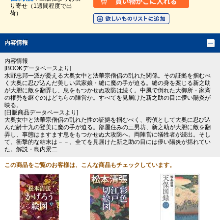
り寄せ（1週間程度で出
荷）
内容情報
内容情報
[BOOKデータベースより]
水野忠邦一派が憂える大奥女中と法華宗僧侶の乱れた関係。その証拠を掴むべ
く大奥に忍び込んだ美しい武家娘・縫に魔の手が迫る。縫の身を案じる新之助
が大胆に敵を翻弄し、息をもつかせぬ攻防は続く。中風で倒れた大御所・家斉
の権勢を継ぐのはどちらの陣営か。すべてを見届けた新之助の目に儚い陽炎が
映る。
[日販商品データベースより]
大奥女中と法華宗僧侶の乱れた性の証拠を掴むべく、密偵として大奥に忍び込
んだ齢十九の登美に魔の手が迫る。部屋住みの三男坊、新之助が大胆に敵を翻
弄し、事態はますます息をもつかせぬ大攻防へ。両陣営に犠牲者が続出。そし
て、衝撃的な結末は－－。全てを見届けた新之助の目には儚い陽炎が揺れてい
た。解説・島内景二
この商品をご覧のお客様は、こんな商品もチェックしています。