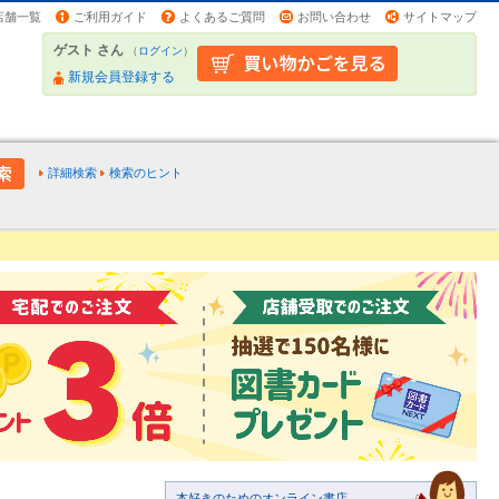
店舗一覧
ご利用ガイド
よくあるご質問
お問い合わせ
サイトマップ
ゲスト さん
（
ログイン
）
新規会員登録する
詳細検索
検索のヒント
本好きのためのオンライン書店