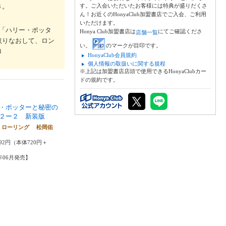
３。
す。ご入会いただいたお客様には特典が盛りだくさ
ん！お近くのHonyaClub加盟書店でご入会、ご利用
いただけます。
「ハリー・ポッタ
Honya Club加盟書店は
にてご確認くださ
店舗一覧
取りなおして、ロン
い。
のマークが目印です。
３
HonyaClub会員規約
個人情報の取扱いに関する規程
※上記は加盟書店店頭で使用できるHonyaClubカー
ドの規約です。
・ポッターと秘密の
２ー２ 新装版
．ローリング 松岡佑
92円（本体720円＋
4年06月発売】