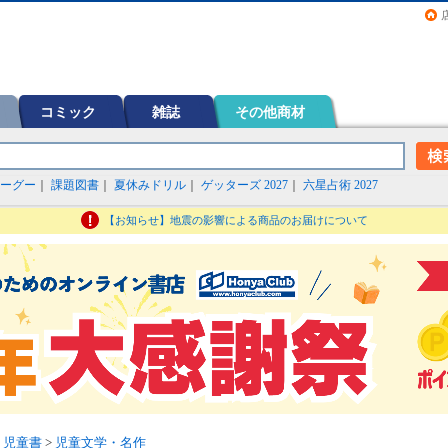
画（コミック）など在庫も充実
コミック
雑誌
その他商材
ーグー
｜
課題図書
｜
夏休みドリル
｜
ゲッターズ 2027
｜
六星占術 2027
【お知らせ】地震の影響による商品のお届けについて
・児童書
>
児童文学・名作