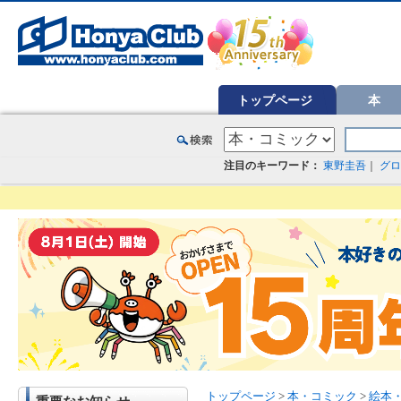
オンライン書店【ホンヤクラブ】はお好きな本屋での受け取りで送料無料！新刊予約・通販も。本（書籍）、雑誌、漫
トップページ
本
注目のキーワード：
東野圭吾
｜
グロ
トップページ
>
本・コミック
>
絵本