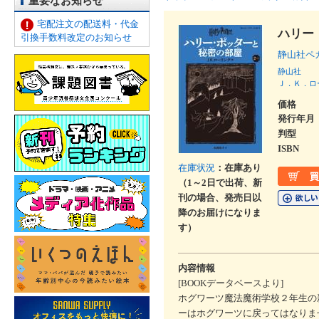
重要なお知らせ
宅配注文の配送料・代金
ハリー
引換手数料改定のお知らせ
静山社ペ
静山社
Ｊ．Ｋ．ロ
価格
発行年月
判型
ISBN
在庫状況
：在庫あり
（1～2日で出荷、新
刊の場合、発売日以
降のお届けになりま
す）
内容情報
[BOOKデータベースより]
ホグワーツ魔法魔術学校２年生の
ーはホグワーツに戻ってはなりま