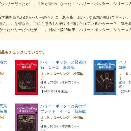
たハリーだったが…。世界が夢中になった！「ハリー・ポッター」シリーズ
新学期を待ちわびるハリーのもとに、ある夜、おかしな妖精が現れて言った。
せん」。なぜなら、世にも恐ろしい罠が仕掛けられているからーー？ 気を
かったハリーだったが……。日本上陸25周年「ハリー・ポッター」シリーズ
商品もチェックしています。
者の
ハリー・ポッターと賢者の
ハリー
石 １ー２ 新装版
部屋 
岡佑
Ｊ．Ｋ．ローリング 松岡佑
Ｊ．Ｋ
子
子
＋
価格：770円（本体700円＋
価格：7
税）
税）
【2024年04月発売】
【202
死鳥
ハリー・ポッターと炎のゴ
装版
ブレット ４ー１ 新装版
岡佑
Ｊ．Ｋ．ローリング 松岡佑
子
＋
価格：968円（本体880円＋
税）