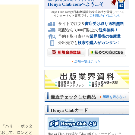
Honya Club.comへようこそ
Honya Club.comは日本出版販売株式会社が運営している
インターネット書店です。
ご利用ガイドはこちら
サイトで注文&
書店受け取り送料無料
宅配なら3,000円以上で
送料無料！
予約も取り寄せも
業界屈指の在庫量
外出先でも
検索や購入がカンタン！
店舗一覧はこちら
最近チェックした商品
履歴を残さない
Honya Clubカード
。「ハリー・ポッタ
なおして、ロンとと
Honya Clubはお得な「本のポイントサービス」で