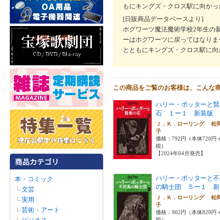
もにキングズ・クロス駅に向かっ
[日販商品データベースより]
ホグワーツ魔法魔術学校2年生の
ーはホグワーツに戻ってはなりま
とともにキングズ・クロス駅に向
この商品をご覧のお客様は、こんな
ハリー・ポッターと賢
石 １ー１ 新装版
Ｊ．Ｋ．ローリング 松
子
価格：792円（本体720円
税）
【2024年04月発売】
ハリー・ポッターと不
本・コミック
の騎士団 ５ー１ 新
文芸
Ｊ．Ｋ．ローリング 松
実用
子
芸術・アート
価格：902円（本体820円
税）