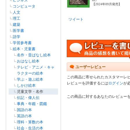
ビジネス
【2024年09月発売】
コンピュータ
人文
理工
ツイート
建築
医学書
語学
学習参考書
絵本・児童書
名作・昔ばなし絵本
おはなし絵本
ユーザーレビュー
テレビ・アニメ・キャ
ラクターの絵本
この商品に寄せられたカスタマーレ
学ぶ・遊ぶ絵本
レビューを評価するには
ログイン
が
しかけ絵本
児童文学・名作
この商品に対するあなたのレビュー
伝記・偉人伝
事典・年鑑・図鑑
国語の本
英語の本
理科・算数の本
社会・生活の本