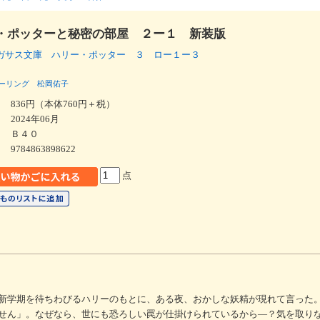
・ポッターと秘密の部屋 ２ー１ 新装版
ガサス文庫 ハリー・ポッター ３ ロー１ー３
ーリング
松岡佑子
836円（本体760円＋税）
2024年06月
Ｂ４０
9784863898622
点
新学期を待ちわびるハリーのもとに、ある夜、おかしな妖精が現れて言った
せん」。なぜなら、世にも恐ろしい罠が仕掛けられているから―？気を取り