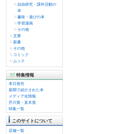
自由研究・課外活動の
本
趣味・遊びの本
学習漫画
その他
文庫
新書
その他
コミック
ムック
特集情報
本日発売
新聞で紹介された本
メディア化情報
芥川賞・直木賞
特集一覧
このサイトについて
店舗一覧