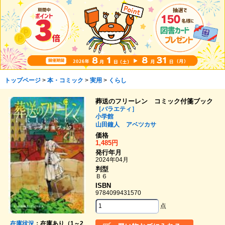
トップページ
>
本・コミック
>
実用
>
くらし
葬送のフリーレン コミック付箋ブック
［バラエティ］
小学館
山田鐘人
アベツカサ
価格
1,485円
発行年月
2024年04月
判型
Ｂ６
ISBN
9784099431570
点
在庫状況
：在庫あり（1～2