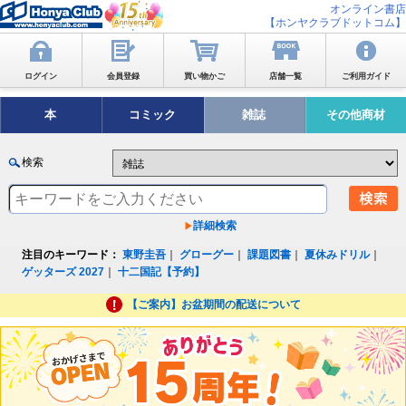
オンライン書店
【ホンヤクラブドットコム】
ログイン
会員登録
買い物かご
店舗一覧
ご利用ガイド
本
コミック
雑誌
その他商材
検索
詳細検索
注目のキーワード：
東野圭吾
｜
グローグー
｜
課題図書
｜
夏休みドリル
｜
ゲッターズ 2027
｜
十二国記【予約】
【ご案内】お盆期間の配送について