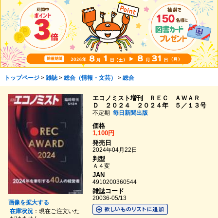
トップページ
>
雑誌
>
総合（情報・文芸）
>
総合
エコノミスト増刊 ＲＥＣ ＡＷＡＲ
Ｄ ２０２４ ２０２４年 ５／１３号
不定期
毎日新聞出版
価格
1,100円
発売日
2024年04月22日
判型
Ａ４変
JAN
4910200360544
雑誌コード
20036-05/13
画像を拡大する
在庫状況
：現在ご注文いた