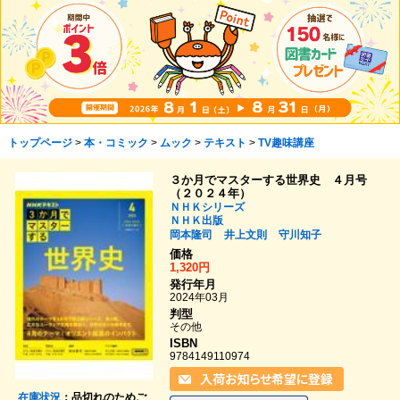
トップページ
>
本・コミック
>
ムック
>
テキスト
>
TV趣味講座
３か月でマスターする世界史 ４月号
（２０２４年）
ＮＨＫシリーズ
ＮＨＫ出版
岡本隆司
井上文則
守川知子
価格
1,320円
発行年月
2024年03月
判型
その他
ISBN
9784149110974
在庫状況
：品切れのためご