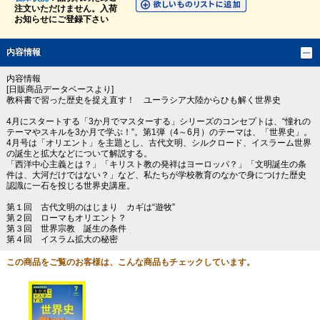
注文いただけません。入荷
お知らせにご登録下さい
内容情報
内容情報
[日販商品データベースより]
教科書で習った歴史を捉え直す！ ユーラシア大陸からひも解く世界史
4月にスタートする「3か月でマスターする」シリーズのコンセプトは、“憧れの
テーマやスキルを3か月で学ぶ！”。第1弾（4～6月）のテーマは、「世界史」。
4月号は「オリエント」を主題とし、古代文明、シルクロード、イスラーム世界
の誕生と拡大などについて解説する。
「西洋中心主義とは？」「キリスト教の発祥はヨーロッパ？」「文明誕生の条
件は、大河だけではない？」など、私たちが学校教育のなかで身につけた歴史
認識に一石を投じる世界史講座。
第１回 古代文明のはじまり カギは“遊牧”
第２回 ローマもオリエント？
第３回 世界宗教 誕生の条件
第４回 イスラム拡大の秘密
この商品をご覧のお客様は、こんな商品もチェックしています。