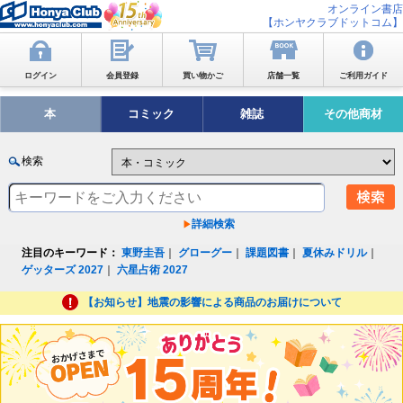
オンライン書店
【ホンヤクラブドットコム】
ログイン
会員登録
買い物かご
店舗一覧
ご利用ガイド
本
コミック
雑誌
その他商材
検索
詳細検索
注目のキーワード：
東野圭吾
｜
グローグー
｜
課題図書
｜
夏休みドリル
｜
ゲッターズ 2027
｜
六星占術 2027
【お知らせ】地震の影響による商品のお届けについて