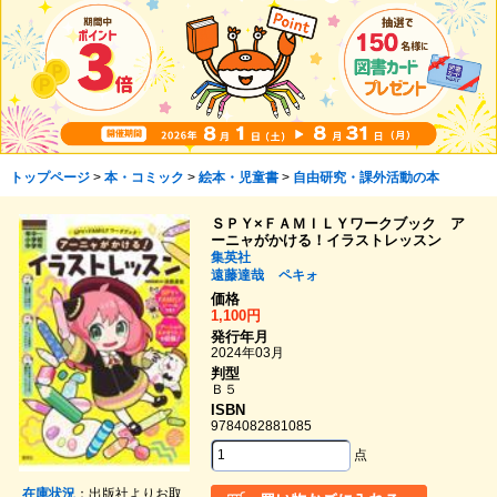
トップページ
>
本・コミック
>
絵本・児童書
>
自由研究・課外活動の本
ＳＰＹ×ＦＡＭＩＬＹワークブック ア
ーニャがかける！イラストレッスン
集英社
遠藤達哉
ペキォ
価格
1,100円
発行年月
2024年03月
判型
Ｂ５
ISBN
9784082881085
点
在庫状況
：出版社よりお取