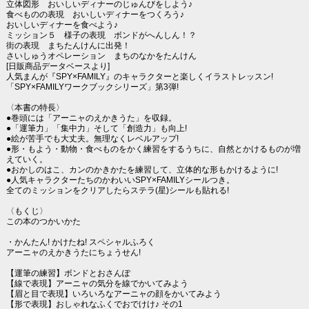
立体図形 おいしいディナーのじゅんびをしよう♪
食べものの表現 おいしいディナーをつくろう♪
おいしいディナーを食べよう♪
ミッション５ 様子の表現 ボンドがへんしん！？
街の表現 まちたんけんに出発！
さいしゅうオペレーション まちのなかをたんけん
[日販商品データベースより]
人気まんが『SPY×FAMILY』のキャラクターと楽しくイラストレッスン!
「SPY×FAMILYワークブックシリーズ」第3弾!
〈本書の特長〉
●巻頭には「アーニャのえかきうた」を収録。
●「運筆力」「集中力」そして「創造力」も向上!
●絵が苦手でも大丈夫。無理なくレベルアップ!
●形・もよう・動物・食べものをかく練習をするうちに、自然とかけるものが増
えていく。
●おかしのはこ、カンのかきかたを練習して、立体的な形もかけるように!
●人気キャラクターたちのかわいいSPY×FAMILYシールつき。
全てのミッションをクリアしたらステラ(星)シールも貼れる!
〈もくじ〉
この本のつかいかた
・かんたん! かけたね! スペシャルふろく
アーニャのえかきうたにちょうせん!
【運筆の練習】ボンドとおさんぽ
【線で表現】アーニャの気分を線でかいてみよう
【眉と目で表現】いろいろなアーニャの顔をかいてみよう
【形で表現】おしゃれなふくでおでけけ♪ その1