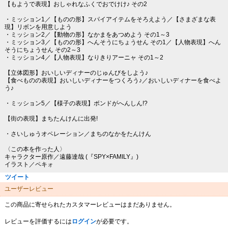
【もようで表現】おしゃれなふくでおでけけ♪ その2
・ミッション1／【ものの形】スパイアイテムをそろえよう／【さまざまな表
現】リボンを用意しよう
・ミッション2／【動物の形】なかまをあつめよう その1～3
・ミッション3／【ものの形】へんそうにちょうせん その1／【人物表現】へん
そうにちょうせん その2～3
・ミッション4／【人物表現】なりきりアーニャ その1～2
【立体図形】おいしいディナーのじゅんびをしよう♪
【食べものの表現】おいしいディナーをつくろう♪／おいしいディナーを食べよ
う♪
・ミッション5／【様子の表現】ボンドがへんしん!?
【街の表現】まちたんけんに出発!
・さいしゅうオペレーション／まちのなかをたんけん
〈この本を作った人〉
キャラクター原作／遠藤達哉 (『SPY×FAMILY』)
イラスト／ペキォ
ツイート
ユーザーレビュー
この商品に寄せられたカスタマーレビューはまだありません。
レビューを評価するには
ログイン
が必要です。