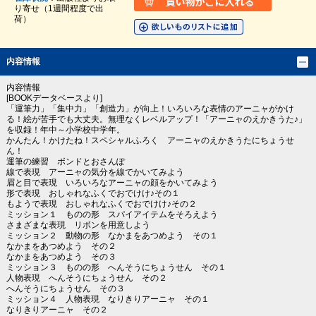
り寄せ（1週間程度で出
荷）
内容情報
内容情報
[BOOKデータベースより]
「運筆力」「集中力」「創造力」が向上！いろいろな表情のアーニャがかけ
る！絵が苦手でも大丈夫。無理なくレベルアップ！「アーニャのえかきうた♪」
を収録！年中～小学校中学年。
かんたん！かけたね！スペシャルふろく アーニャのえかきうたにちょうせ
ん！
運筆の練習 ボンドとおさんぽ
線で表現 アーニャの気分を線でかいてみよう
眉と目で表現 いろいろなアーニャの顔をかいてみよう
形で表現 おしゃれなふくでおでけけ♪その１
もようで表現 おしゃれなふくでおでけけ♪その２
ミッション１ ものの形 スパイアイテムをそろえよう
さまざまな表現 リボンを用意しよう
ミッション２ 動物の形 なかまをあつめよう その１
なかまをあつめよう その２
なかまをあつめよう その３
ミッション３ ものの形 へんそうにちょうせん その１
人物表現 へんそうにちょうせん その２
へんそうにちょうせん その３
ミッション４ 人物表現 なりきりアーニャ その１
なりきりアーニャ その２