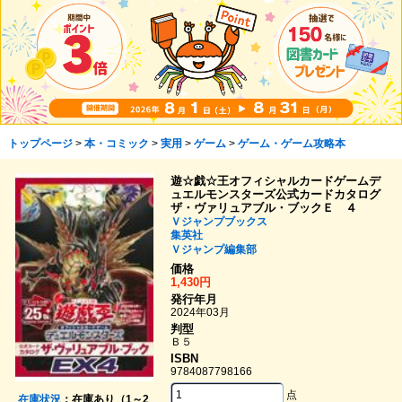
トップページ
>
本・コミック
>
実用
>
ゲーム
>
ゲーム・ゲーム攻略本
遊☆戯☆王オフィシャルカードゲームデ
ュエルモンスターズ公式カードカタログ
ザ・ヴァリュアブル・ブックＥ ４
Ｖジャンプブックス
集英社
Ｖジャンプ編集部
価格
1,430円
発行年月
2024年03月
判型
Ｂ５
ISBN
9784087798166
点
在庫状況
：在庫あり（1～2