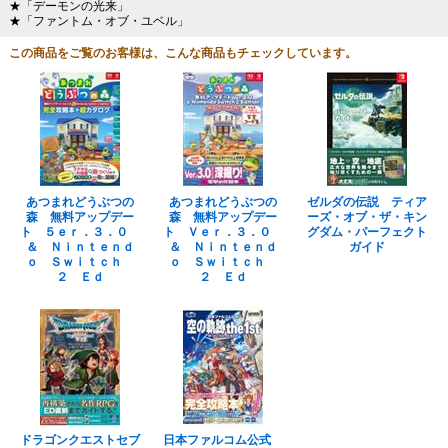
★「デーモンの光来」
★「ファントム・オブ・ユベル」
この商品をご覧のお客様は、こんな商品もチェックしています。
あつまれどうぶつの
あつまれどうぶつの
ゼルダの伝説 ティア
森 無料アップデー
森 無料アップデー
ーズ・オブ・ザ・キン
ト ５ｅｒ．３．０
ト Ｖｅｒ．３．０
グダム・パーフェクト
＆ Ｎｉｎｔｅｎｄ
＆ Ｎｉｎｔｅｎｄ
ガイド
ｏ Ｓｗｉｔｃｈ
ｏ Ｓｗｉｔｃｈ
２ Ｅｄ
２ Ｅｄ
ドラゴンクエストセブ
日本ファルコム公式