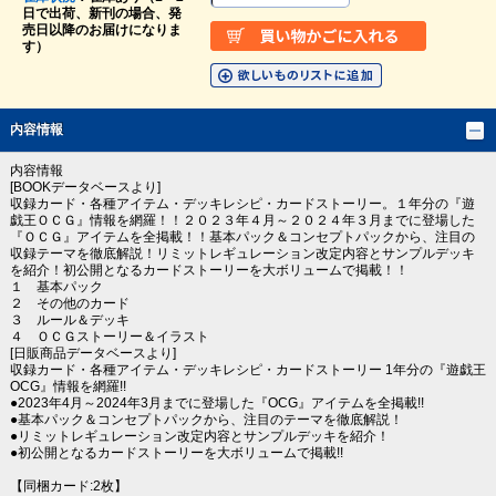
日で出荷、新刊の場合、発
売日以降のお届けになりま
す）
内容情報
内容情報
[BOOKデータベースより]
収録カード・各種アイテム・デッキレシピ・カードストーリー。１年分の『遊
戯王ＯＣＧ』情報を網羅！！２０２３年４月～２０２４年３月までに登場した
『ＯＣＧ』アイテムを全掲載！！基本パック＆コンセプトパックから、注目の
収録テーマを徹底解説！リミットレギュレーション改定内容とサンプルデッキ
を紹介！初公開となるカードストーリーを大ボリュームで掲載！！
１ 基本パック
２ その他のカード
３ ルール＆デッキ
４ ＯＣＧストーリー＆イラスト
[日販商品データベースより]
収録カード・各種アイテム・デッキレシピ・カードストーリー 1年分の『遊戯王
OCG』情報を網羅!!
●2023年4月～2024年3月までに登場した『OCG』アイテムを全掲載!!
●基本パック＆コンセプトパックから、注目のテーマを徹底解説！
●リミットレギュレーション改定内容とサンプルデッキを紹介！
●初公開となるカードストーリーを大ボリュームで掲載!!
【同梱カード:2枚】