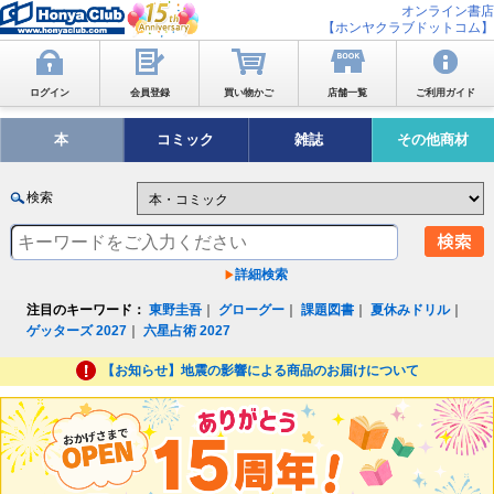
オンライン書店
【ホンヤクラブドットコム】
ログイン
会員登録
買い物かご
店舗一覧
ご利用ガイド
本
コミック
雑誌
その他商材
検索
詳細検索
注目のキーワード：
東野圭吾
｜
グローグー
｜
課題図書
｜
夏休みドリル
｜
ゲッターズ 2027
｜
六星占術 2027
【お知らせ】地震の影響による商品のお届けについて