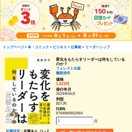
トップページ
>
本・コミック
>
ビジネス
>
仕事術
>
リーダーシップ
変化をもたらすリーダーは何をしている
のか？
フォレスト出版
園部浩司
価格
1,815円
発行年月
2024年04月
判型
四六判
ISBN
9784866802664
点
在庫状況
：在庫あり（1～2