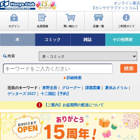
オンライン書店
【ホンヤクラブドットコム】
ログイン
会員登録
買い物かご
店舗一覧
ご利用ガイド
本
コミック
雑誌
その他商材
検索
詳細検索
注目のキーワード：
東野圭吾
｜
グローグー
｜
課題図書
｜
夏休みドリル
｜
ゲッターズ 2027
｜
十二国記【予約】
【ご案内】お盆期間の配送について