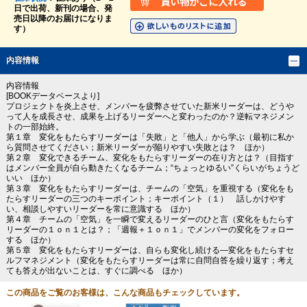
日で出荷、新刊の場合、発
売日以降のお届けになりま
す）
内容情報
内容情報
[BOOKデータベースより]
プロジェクトを炎上させ、メンバーを疲弊させていた新米リーダーは、どうや
って人を成長させ、成果を上げるリーダーへと変わったのか？逆転マネジメン
トの一部始終。
第１章 変化をもたらすリーダーは「失敗」と「他人」から学ぶ（最初に私か
ら質問させてください；新米リーダーが陥りやすい失敗とは？ ほか）
第２章 変化できるチーム、変化をもたらすリーダーの在り方とは？（目指す
はメンバー全員が自ら動きたくなるチーム；“ちょっとゆるい”くらいがちょうど
いい ほか）
第３章 変化をもたらすリーダーは、チームの「空気」を重視する（変化をも
たらすリーダーの三つのキーポイント；キーポイント（１） 話しかけやす
い、相談しやすいリーダーを常に意識する ほか）
第４章 チームの「空気」を一瞬で変えるリーダーのひと言（変化をもたらす
リーダーの１ｏｎ１とは？；「週報＋１ｏｎ１」でメンバーの変化をフォロー
する ほか）
第５章 変化をもたらすリーダーは、自らも変化し続ける―変化をもたらすセ
ルフマネジメント（変化をもたらすリーダーは常に自問自答を繰り返す；考え
ても答えが出ないことは、すぐに調べる ほか）
この商品をご覧のお客様は、こんな商品もチェックしています。