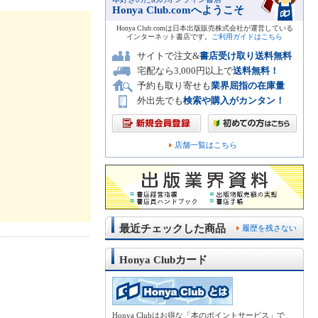
Honya Club.comへようこそ
Honya Club.comは日本出版販売株式会社が運営している
インターネット書店です。
ご利用ガイドはこちら
サイトで注文&
書店受け取り送料無料
宅配なら3,000円以上で
送料無料！
予約も取り寄せも
業界屈指の在庫量
外出先でも
検索や購入がカンタン！
店舗一覧はこちら
最近チェックした商品
履歴を残さない
Honya Clubカード
Honya Clubはお得な「本のポイントサービス」で