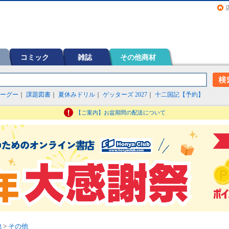
画（コミック）など在庫も充実
コミック
雑誌
その他商材
ーグー
｜
課題図書
｜
夏休みドリル
｜
ゲッターズ 2027
｜
十二国記【予約】
【ご案内】お盆期間の配送について
他
>
その他