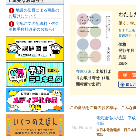
重要なお知らせ
地震の影響による商品の
わたし
お届けについて
働く、学
宅配注文の配送料・代金
引換手数料改定のお知らせ
ＮＴＴ出版
渡邊淳司
価格
発行年月
判型
ISBN
在庫状況
：出版社よ
りお取り寄せ（1週
間程度で出荷）
この商品をご覧のお客様は、こんな
電気通信小六法 平成
年版
東日本電信電話 西日本
電話