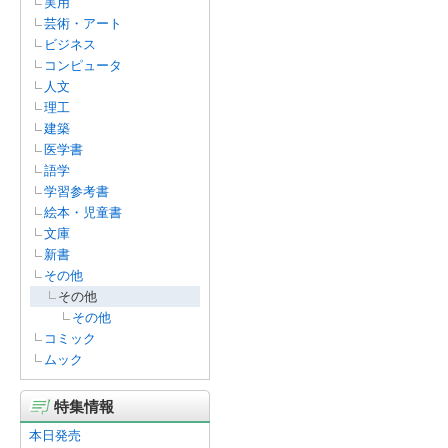
実用
芸術・アート
ビジネス
コンピュータ
人文
理工
建築
医学書
語学
学習参考書
絵本・児童書
文庫
新書
その他
その他
その他
コミック
ムック
特集情報
本日発売