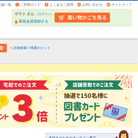
店舗一覧
ご利用ガイド
よくあるご質問
お問い合わせ
サイトマップ
ゲスト さん
（
ログイン
）
新規会員登録する
詳細検索
検索のヒント
本好きのためのオンライン書店