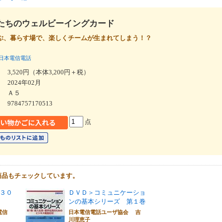
たちのウェルビーイングカード
ぶ、暮らす場で、楽しくチームが生まれてしまう！？
日本電信電話
3,520円（本体3,200円＋税）
2024年02月
Ａ５
9784757170513
点
商品もチェックしています。
３０
ＤＶＤ＞コミュニケーショ
ンの基本シリーズ 第１巻
電信
日本電信電話ユーザ協会 吉
川理恵子