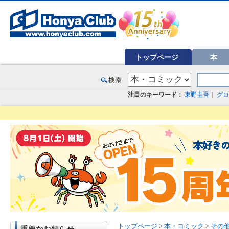
オンライン書店【ホンヤクラブ】はお好きな本屋での受け取りで送料無料！新刊予約・通販も。本（書籍）、雑誌、漫
トップページ
本
注目のキーワード：
東野圭吾
｜
グロ
トップページ
>
本・コミック
>
その