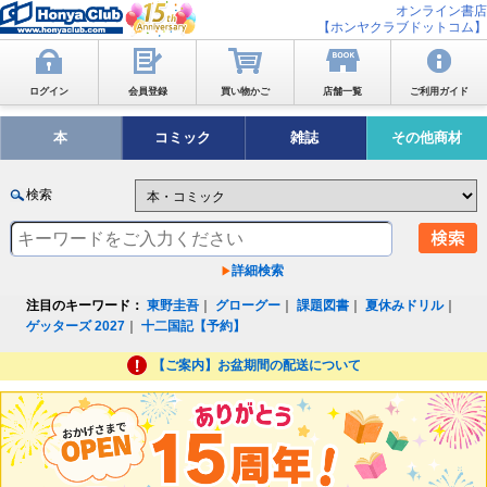
オンライン書店
【ホンヤクラブドットコム】
ログイン
会員登録
買い物かご
店舗一覧
ご利用ガイド
本
コミック
雑誌
その他商材
検索
詳細検索
注目のキーワード：
東野圭吾
｜
グローグー
｜
課題図書
｜
夏休みドリル
｜
ゲッターズ 2027
｜
十二国記【予約】
【ご案内】お盆期間の配送について