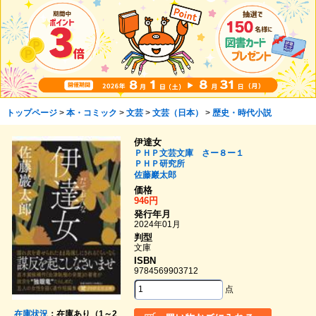
トップページ
>
本・コミック
>
文芸
>
文芸（日本）
>
歴史・時代小説
伊達女
ＰＨＰ文芸文庫 さー８ー１
ＰＨＰ研究所
佐藤巖太郎
価格
946円
発行年月
2024年01月
判型
文庫
ISBN
9784569903712
点
在庫状況
：在庫あり（1～2