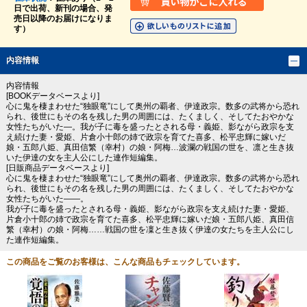
日で出荷、新刊の場合、発
売日以降のお届けになりま
す）
内容情報
内容情報
[BOOKデータベースより]
心に鬼を棲まわせた“独眼竜”にして奥州の覇者、伊達政宗。数多の武将から恐れ
られ、後世にもその名を残した男の周囲には、たくましく、そしてたおやかな
女性たちがいた―。我が子に毒を盛ったとされる母・義姫、影ながら政宗を支
え続けた妻・愛姫、片倉小十郎の姉で政宗を育てた喜多、松平忠輝に嫁いだ
娘・五郎八姫、真田信繁（幸村）の娘・阿梅…波瀾の戦国の世を、凛と生き抜
いた伊達の女を主人公にした連作短編集。
[日販商品データベースより]
心に鬼を棲まわせた“独眼竜”にして奥州の覇者、伊達政宗。数多の武将から恐れ
られ、後世にもその名を残した男の周囲には、たくましく、そしてたおやかな
女性たちがいた――。
我が子に毒を盛ったとされる母・義姫、影ながら政宗を支え続けた妻・愛姫、
片倉小十郎の姉で政宗を育てた喜多、松平忠輝に嫁いだ娘・五郎八姫、真田信
繁（幸村）の娘・阿梅……戦国の世を凜と生き抜く伊達の女たちを主人公にし
た連作短編集。
この商品をご覧のお客様は、こんな商品もチェックしています。