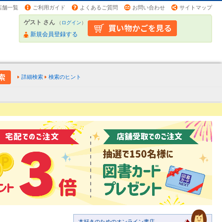
店舗一覧
ご利用ガイド
よくあるご質問
お問い合わせ
サイトマップ
ゲスト さん
（
ログイン
）
新規会員登録する
詳細検索
検索のヒント
本好きのためのオンライン書店