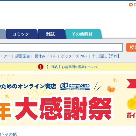
画（コミック）など在庫も充実
コミック
雑誌
その他商材
ーグー
｜
課題図書
｜
夏休みドリル
｜
ゲッターズ 2027
｜
十二国記【予約】
【ご案内】お盆期間の配送について
他
>
その他