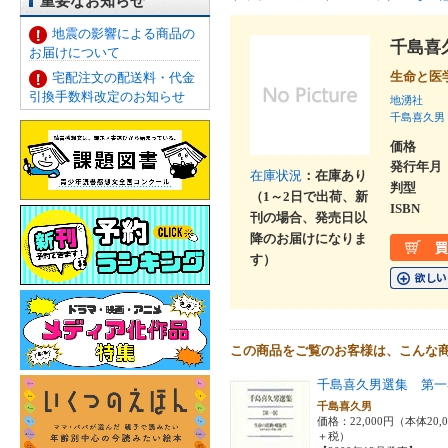
重要なお知らせ
地震の影響による商品の
千島喜
お届けについて
生命と医
宅配注文の配送料・代金
引換手数料改定のお知らせ
地湧社
千島喜久男
価格
発行年月
在庫状況
：在庫あり
判型
（1～2日で出荷、新
ISBN
刊の場合、発売日以
降のお届けになりま
す）
この商品をご覧のお客様は、こんな
千島喜久男選集 第一
千島喜久男
価格：22,000円（本体20,
＋税）