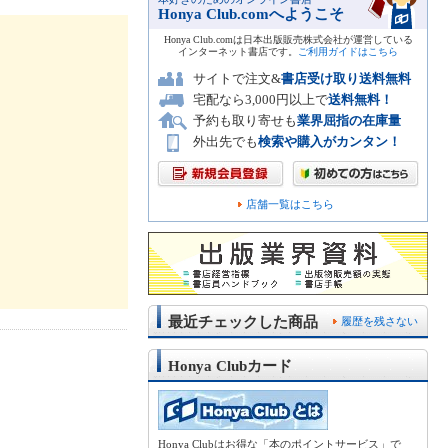
Honya Club.comへようこそ
Honya Club.comは日本出版販売株式会社が運営している
インターネット書店です。
ご利用ガイドはこちら
サイトで注文&
書店受け取り送料無料
宅配なら3,000円以上で
送料無料！
予約も取り寄せも
業界屈指の在庫量
外出先でも
検索や購入がカンタン！
店舗一覧はこちら
最近チェックした商品
履歴を残さない
Honya Clubカード
Honya Clubはお得な「本のポイントサービス」で