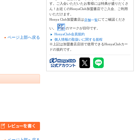
す。ご入会いただいたお客様には特典が盛りだくさ
ん！お近くのHonyaClub加盟書店でご入会、ご利用
いただけます。
Honya Club加盟書店は
にてご確認くださ
店舗一覧
い。
のマークが目印です。
HonyaClub会員規約
ページ上部へ戻る
個人情報の取扱いに関する規程
※上記は加盟書店店頭で使用できるHonyaClubカー
ドの規約です。
ページ上部へ戻る