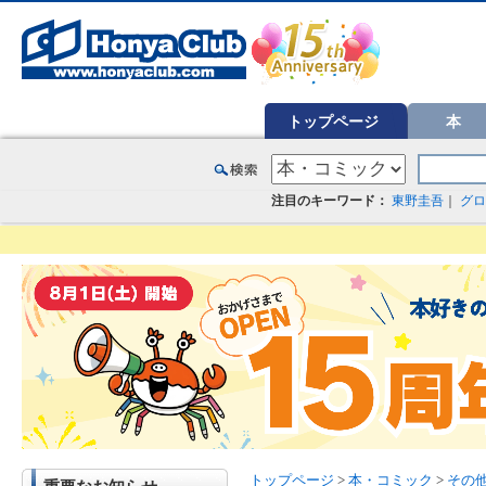
オンライン書店【ホンヤクラブ】はお好きな本屋での受け取りで送料無料！新刊予約・通販も。本（書籍）、雑誌、漫
トップページ
本
注目のキーワード：
東野圭吾
｜
グロ
トップページ
>
本・コミック
>
その