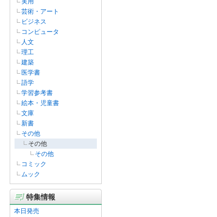
実用
芸術・アート
ビジネス
コンピュータ
人文
理工
建築
医学書
語学
学習参考書
絵本・児童書
文庫
新書
その他
その他
その他
コミック
ムック
特集情報
本日発売