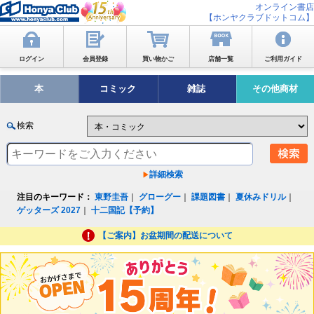
オンライン書店
【ホンヤクラブドットコム】
ログイン
会員登録
買い物かご
店舗一覧
ご利用ガイド
本
コミック
雑誌
その他商材
検索
詳細検索
注目のキーワード：
東野圭吾
｜
グローグー
｜
課題図書
｜
夏休みドリル
｜
ゲッターズ 2027
｜
十二国記【予約】
【ご案内】お盆期間の配送について