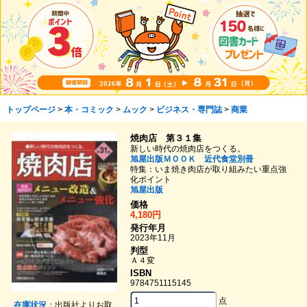
トップページ
>
本・コミック
>
ムック
>
ビジネス・専門誌
>
商業
焼肉店 第３１集
新しい時代の焼肉店をつくる。
旭屋出版ＭＯＯＫ 近代食堂別冊
特集：いま焼き肉店が取り組みたい重点強
化ポイント
旭屋出版
価格
4,180円
発行年月
2023年11月
判型
Ａ４変
ISBN
9784751115145
点
在庫状況
：出版社よりお取