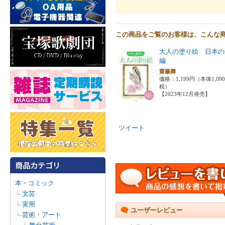
この商品をご覧のお客様は、こんな
大人の塗り絵 日本の
編
齋藤壽
価格：1,199円（本体1,09
税）
【2023年12月発売】
ツイート
本・コミック
文芸
実用
ユーザーレビュー
芸術・アート