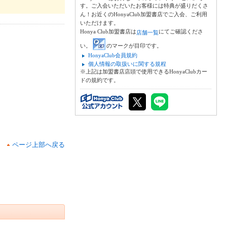
す。ご入会いただいたお客様には特典が盛りだくさ
ん！お近くのHonyaClub加盟書店でご入会、ご利用
いただけます。
Honya Club加盟書店は
にてご確認くださ
店舗一覧
い。
のマークが目印です。
HonyaClub会員規約
個人情報の取扱いに関する規程
※上記は加盟書店店頭で使用できるHonyaClubカー
ドの規約です。
ページ上部へ戻る