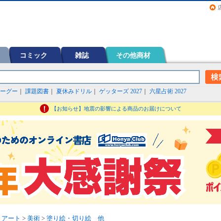
画（コミック）など在庫も充実
コミック
雑誌
その他商材
ーグー
｜
課題図書
｜
夏休みドリル
｜
ゲッターズ 2027
｜
六星占術 2027
【お知らせ】地震の影響による商品のお届けについて
・アート
>
美術
>
塗り絵・切り絵 他