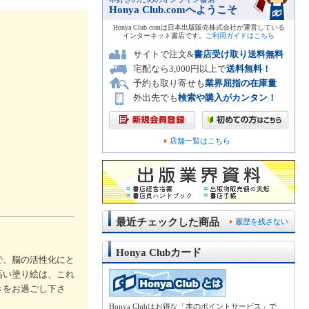
Honya Club.comへようこそ
Honya Club.comは日本出版販売株式会社が運営している
インターネット書店です。
ご利用ガイドはこちら
サイトで注文&
書店受け取り送料無料
宅配なら3,000円以上で
送料無料！
予約も取り寄せも
業界屈指の在庫量
外出先でも
検索や購入がカンタン！
店舗一覧はこちら
最近チェックした商品
履歴を残さない
Honya Clubカード
で、脳の活性化にと
高い塗り絵は、これ
きをお過ごし下さ
Honya Clubはお得な「本のポイントサービス」で