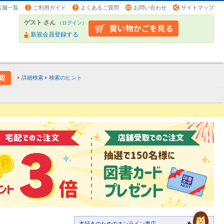
店舗一覧
ご利用ガイド
よくあるご質問
お問い合わせ
サイトマップ
ゲスト さん
（
ログイン
）
新規会員登録する
詳細検索
検索のヒント
本好きのためのオンライン書店