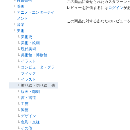
舞台芸術
この商品に寄せられたカスタマーレ
映画
レビューを評価するには
ログイン
が
アニメ・エンターテイ
メント
この商品に対するあなたのレビュー
音楽
美術
美術史
美術・絵画
現代美術
美術館・博物館
イラスト
コンピュータ・グラ
フィック
イラスト
塗り絵・切り絵 他
版画・彫刻
書・書道
工芸
陶芸
デザイン
色彩・文様
その他