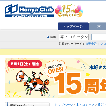
オンライン書店【ホンヤクラブ】はお好きな本屋での受け取りで送料無料！新刊予約・通販も。本（書籍）、雑誌、漫
トップページ
本
注目のキーワード：
東野圭吾
｜
グロ
トップページ
>
本・コミック
>
芸術