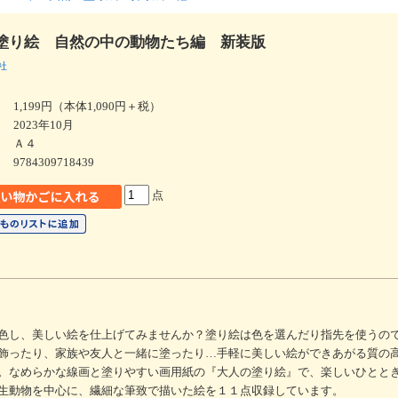
塗り絵 自然の中の動物たち編 新装版
社
1,199円（本体1,090円＋税）
2023年10月
Ａ４
9784309718439
点
色し、美しい絵を仕上げてみませんか？塗り絵は色を選んだり指先を使うの
飾ったり、家族や友人と一緒に塗ったり…手軽に美しい絵ができあがる質の
。なめらかな線画と塗りやすい画用紙の『大人の塗り絵』で、楽しいひとと
生動物を中心に、繊細な筆致で描いた絵を１１点収録しています。