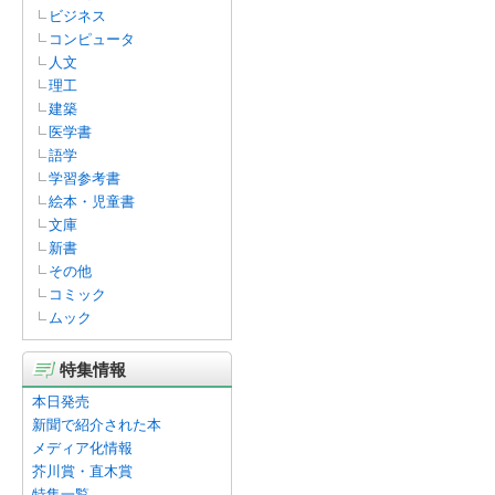
ビジネス
コンピュータ
人文
理工
建築
医学書
語学
学習参考書
絵本・児童書
文庫
新書
その他
コミック
ムック
特集情報
本日発売
新聞で紹介された本
メディア化情報
芥川賞・直木賞
特集一覧