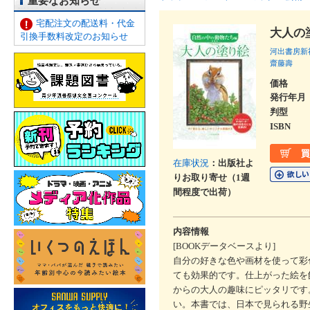
重要なお知らせ
宅配注文の配送料・代金
大人の
引換手数料改定のお知らせ
河出書房新
齋藤壽
価格
発行年月
判型
ISBN
在庫状況
：出版社よ
りお取り寄せ（1週
間程度で出荷）
内容情報
[BOOKデータベースより]
自分の好きな色や画材を使って彩
ても効果的です。仕上がった絵を
からの大人の趣味にピッタリです
い。本書では、日本で見られる野