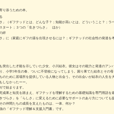
寄り添うための本。
る
さ」（ギフテッドとは、どんな子？；知能が高いとは、どういうこと？；ラ
スタート；３つの「生きづらさ」 ほか）
の絆
さ」に（家庭にギフの湯を出現させるには？；ギフテッドの社会性の発達を
も突出した才能を示していた少女、小川結衣。彼女はその能力と発達のアン
り、小学5年生の春、ついに不登校になってしまう。困り果てた結衣とその母
ちのために居場所を提供している人物と出会う。その出会いが結衣の人生を
もしなかったーー。
ガで始まります。
究成果と知見を踏まえ、ギフテッドを理解するための基礎知識を専門用語を
きづらさ」を「らしさ」に変えるために必要なサポートのあり方についても
その仲間たちの成長を支えたものは、一体、何か？
強の「ギフテッド理解＆支援入門書」です。