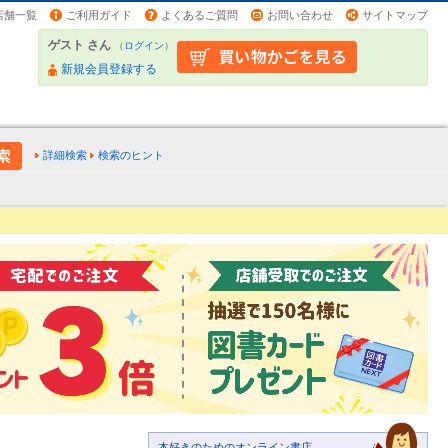
店舗一覧
ご利用ガイド
よくあるご質問
お問い合わせ
サイトマップ
ゲスト さん
（
ログイン
）
新規会員登録する
詳細検索
検索のヒント
本好きのためのオンライン書店