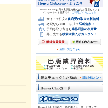
Honya Club.comへようこそ
Honya Club.comは日本出版販売株式会社が運営している
インターネット書店です。
ご利用ガイドはこちら
サイトで注文&
書店受け取り送料無料
宅配なら3,000円以上で
送料無料！
予約も取り寄せも
業界屈指の在庫量
外出先でも
検索や購入がカンタン！
店舗一覧はこちら
最近チェックした商品
履歴を残さない
Honya Clubカード
Honya Clubはお得な「本のポイントサービス」で