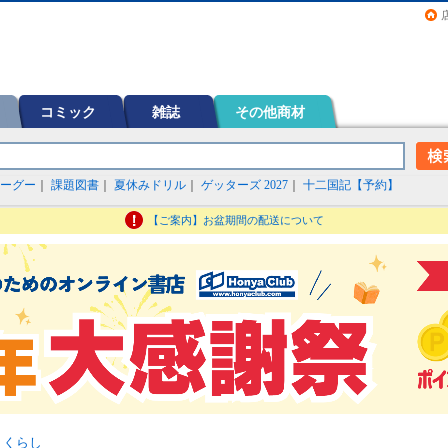
画（コミック）など在庫も充実
コミック
雑誌
その他商材
ーグー
｜
課題図書
｜
夏休みドリル
｜
ゲッターズ 2027
｜
十二国記【予約】
【ご案内】お盆期間の配送について
>
くらし