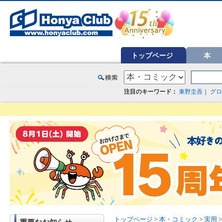
オンライン書店【ホンヤクラブ】はお好きな本屋での受け取りで送料無料！新刊予約・通販も。本（書籍）、雑誌、漫
トップページ
本
注目のキーワード：
東野圭吾
｜
グロ
トップページ
>
本・コミック
>
実用