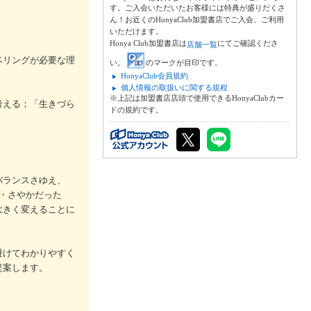
す。ご入会いただいたお客様には特典が盛りだくさ
ん！お近くのHonyaClub加盟書店でご入会、ご利用
いただけます。
Honya Club加盟書店は
にてご確認くださ
店舗一覧
ベリングが必要な理
い。
のマークが目印です。
HonyaClub会員規約
個人情報の取扱いに関する規程
※上記は加盟書店店頭で使用できるHonyaClubカー
考える；「生きづら
ドの規約です。
バランスさゆえ、
・さやかだった
大きく変えることに
避けてわかりやすく
提案します。