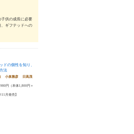
の子供の成長に必要
後、ギフテッドへの
ッドの個性を知り、
方法
敏 小泉雅彦 日高茂
980円（本体1,800円＋
1年11月発売】