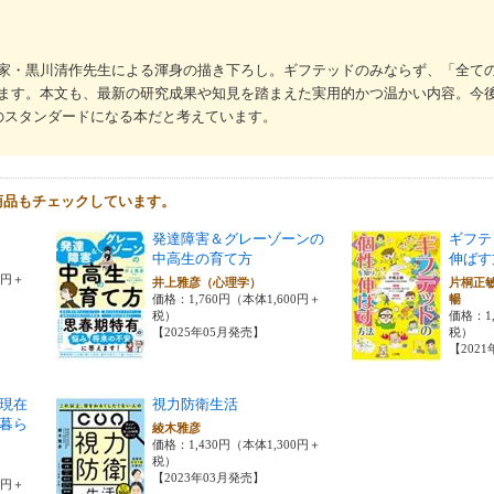
家・黒川清作先生による渾身の描き下ろし。ギフテッドのみならず、「全て
ます。本文も、最新の研究成果や知見を踏まえた実用的かつ温かい内容。今
のスタンダードになる本だと考えています。
商品もチェックしています。
発達障害＆グレーゾーンの
ギフテ
中高生の育て方
伸ばす
0円＋
井上雅彦（心理学）
片桐正
価格：1,760円（本体1,600円＋
暢
税）
価格：1,
【2025年05月発売】
税）
【202
現在
視力防衛生活
暮ら
綾木雅彦
価格：1,430円（本体1,300円＋
税）
【2023年03月発売】
0円＋