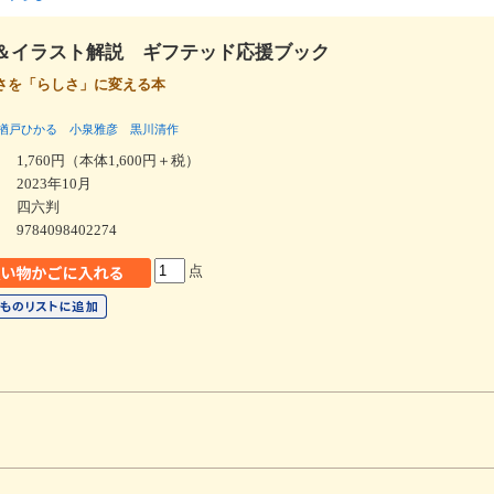
＆イラスト解説 ギフテッド応援ブック
さを「らしさ」に変える本
楢戸ひかる
小泉雅彦
黒川清作
1,760円（本体1,600円＋税）
2023年10月
四六判
9784098402274
点