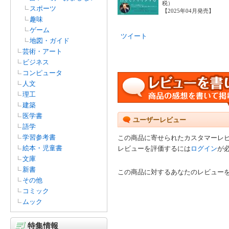
税）
スポーツ
【2025年04月発売】
趣味
ゲーム
ツイート
地図・ガイド
芸術・アート
ビジネス
コンピュータ
人文
理工
建築
医学書
ユーザーレビュー
語学
学習参考書
この商品に寄せられたカスタマーレ
絵本・児童書
レビューを評価するには
ログイン
が
文庫
新書
この商品に対するあなたのレビュー
その他
コミック
ムック
特集情報