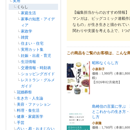
実用
くらし
【編集担当からのおすすめ情報】
家庭生活
マンガは、ビッグコミック連載作
家事の知恵・アイデ
なもの」が生き生きと描かれてい
ィア
関わりや支援を考える上で、1つ
家政学
雑貨
住まい・住宅
実用カット集
この商品をご覧のお客様は、こんな
妊娠・出産・育児
生活情報
昭和なくらし方
交通情報・時刻表
小泉和子
ショッピングガイド
価格：1,980円（本体1,80
税）
レストラン・グルメ
【2026年02月発売】
ガイド
冠婚葬祭
生き方・人生論
美容・ファッション
島崎信の言葉に学ぶ 
料理・食生活
とこれからの生き方・
健康・家庭医学
し方
手芸
小泉隆
価格：1,760円（本体1,60
占い・易・おまじない