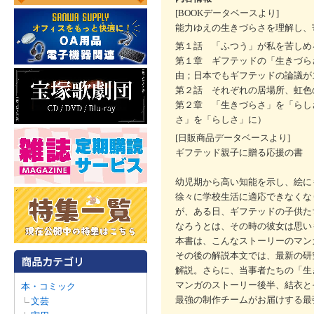
[BOOKデータベースより]
能力ゆえの生きづらさを理解し、
第１話 「ふつう」が私を苦しめ
第１章 ギフテッドの「生きづら
由；日本でもギフテッドの論議が
第２話 それぞれの居場所、虹色
第２章 「生きづらさ」を「らし
さ」を「らしさ」に）
[日販商品データベースより]
ギフテッド親子に贈る応援の書
幼児期から高い知能を示し、絵に
徐々に学校生活に適応できなくな
が、ある日、ギフテッドの子供た
なろうとは、その時の彼女は思い
本書は、こんなストーリーのマン
その後の解説本文では、最新の研
解説。さらに、当事者たちの「生
マンガのストーリー後半、結衣と
本・コミック
最強の制作チームがお届けする最
文芸