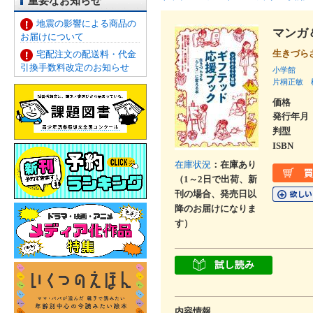
重要なお知らせ
地震の影響による商品の
マンガ
お届けについて
生きづら
宅配注文の配送料・代金
引換手数料改定のお知らせ
小学館
片桐正敏
価格
発行年月
判型
ISBN
在庫状況
：在庫あり
（1～2日で出荷、新
刊の場合、発売日以
降のお届けになりま
す）
内容情報