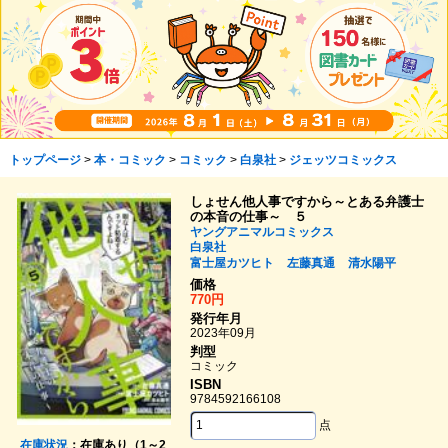
トップページ
>
本・コミック
>
コミック
>
白泉社
>
ジェッツコミックス
しょせん他人事ですから～とある弁護士
の本音の仕事～ ５
ヤングアニマルコミックス
白泉社
富士屋カツヒト
左藤真通
清水陽平
価格
770円
発行年月
2023年09月
判型
コミック
ISBN
9784592166108
点
在庫状況
：在庫あり（1～2