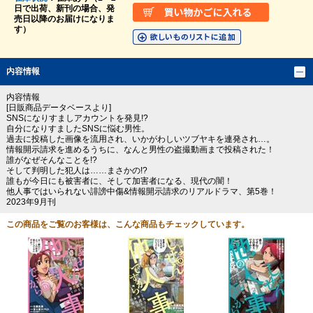
日で出荷、新刊の場合、発
売日以降のお届けになりま
す）
内容情報
内容情報
[日販商品データベースより]
SNSになりすましアカウントを発見!?
自分になりすましたSNSに悩む男性。
過去に投稿した画像を流用され、いかがわしいツブヤキを連発され…。
情報開示請求を進めるうちに、なんと男性の盗撮動画まで投稿された！
誰がなぜそんなことを!?
そして判明した犯人は……まさかの!?
誰もが今日にも被害者に、そして加害者になる、現代の闇！
他人事ではいられない誹謗中傷&情報開示請求のリアルドラマ、第5巻！
2023年9月刊
この商品をご覧のお客様は、こんな商品もチェックしています。