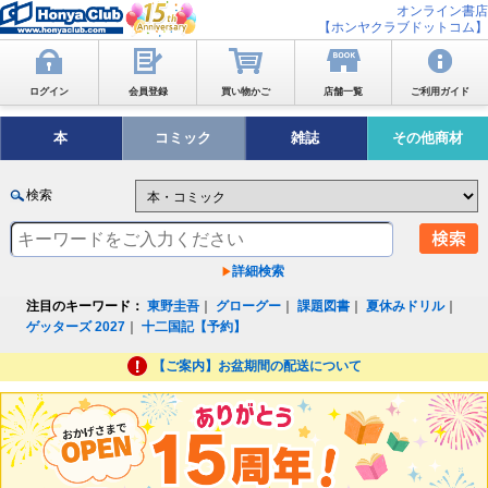
オンライン書店
【ホンヤクラブドットコム】
ログイン
会員登録
買い物かご
店舗一覧
ご利用ガイド
本
コミック
雑誌
その他商材
検索
詳細検索
注目のキーワード：
東野圭吾
｜
グローグー
｜
課題図書
｜
夏休みドリル
｜
ゲッターズ 2027
｜
十二国記【予約】
【ご案内】お盆期間の配送について