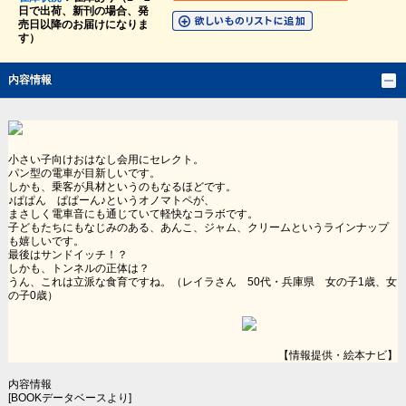
日で出荷、新刊の場合、発
売日以降のお届けになりま
す）
内容情報
小さい子向けおはなし会用にセレクト。
パン型の電車が目新しいです。
しかも、乗客が具材というのもなるほどです。
♪ぱぱん ぱぱーん♪というオノマトペが、
まさしく電車音にも通じていて軽快なコラボです。
子どもたちにもなじみのある、あんこ、ジャム、クリームというラインナップ
も嬉しいです。
最後はサンドイッチ！？
しかも、トンネルの正体は？
うん、これは立派な食育ですね。（レイラさん 50代・兵庫県 女の子1歳、女
の子0歳）
【情報提供・絵本ナビ】
内容情報
[BOOKデータベースより]