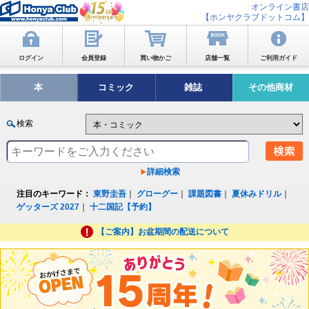
オンライン書店
【ホンヤクラブドットコム】
ログイン
会員登録
買い物かご
店舗一覧
ご利用ガイド
本
コミック
雑誌
その他商材
検索
詳細検索
注目のキーワード：
東野圭吾
｜
グローグー
｜
課題図書
｜
夏休みドリル
｜
ゲッターズ 2027
｜
十二国記【予約】
【ご案内】お盆期間の配送について