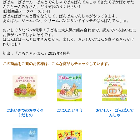
ぱぱん ぱぱーん ぱんとでんしゃでぱんぱんでんしゃできたてほかほかがた
んごとーんみなさん、どうぞおのりください！
[日販商品データベースより]
ぱぱんぱぱーんと音をならして、ぱんぱんでんしゃがやってきます。
あんぱん、ジャムパン、クリームパンにサンドイッチのぱんぱんでんしゃ。
おいしそうなパン×電車！子どもに大人気の組み合わせで、読んでいるあいだに
お腹がへってしまいそうです。
ぱぱんぱぱーんと口ずさみながら、楽しく、おいしいごはんを食べるきっかけ
作りにも！
初出：「ころころえほん」2019年4月号
この商品をご覧のお客様は、こんな商品もチェックしています。
ごあいさつのおやくそ
ごはんたいそう
おいしい ぱんぱんで
くだもの
んしゃ