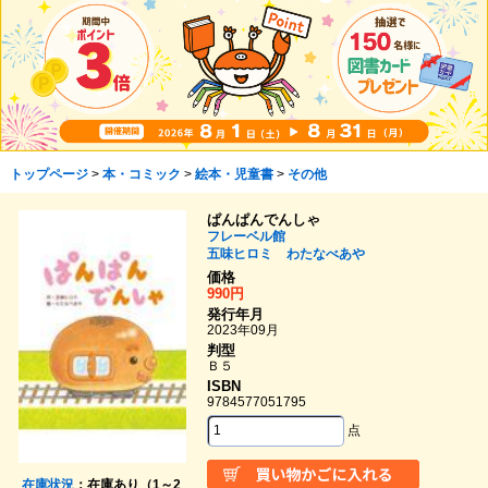
トップページ
>
本・コミック
>
絵本・児童書
>
その他
ぱんぱんでんしゃ
フレーベル館
五味ヒロミ
わたなべあや
価格
990円
発行年月
2023年09月
判型
Ｂ５
ISBN
9784577051795
点
在庫状況
：在庫あり（1～2