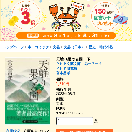
トップページ
>
本・コミック
>
文芸
>
文芸（日本）
>
歴史・時代小説
天離り果つる国 下
ＰＨＰ文芸文庫 みー７ー２
ＰＨＰ研究所
宮本昌孝
価格
1,210円
発行年月
2023年08月
判型
文庫
ISBN
9784569903323
点
在庫状況
：在庫あり（1～2