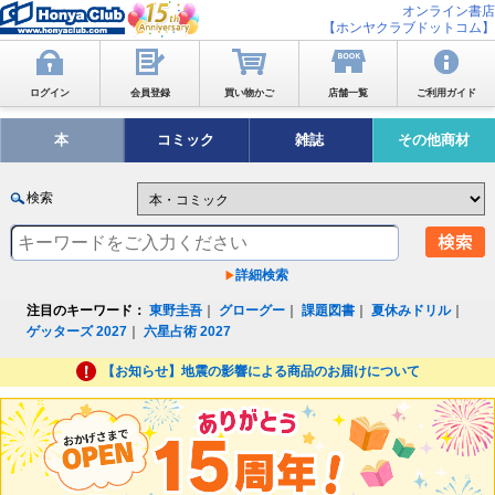
オンライン書店
【ホンヤクラブドットコム】
ログイン
会員登録
買い物かご
店舗一覧
ご利用ガイド
本
コミック
雑誌
その他商材
検索
詳細検索
注目のキーワード：
東野圭吾
｜
グローグー
｜
課題図書
｜
夏休みドリル
｜
ゲッターズ 2027
｜
六星占術 2027
【お知らせ】地震の影響による商品のお届けについて