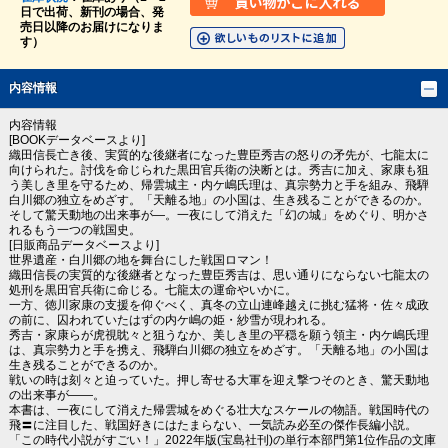
日で出荷、新刊の場合、発
売日以降のお届けになりま
す）
内容情報
内容情報
[BOOKデータベースより]
織田信長亡き後、実質的な後継者になった豊臣秀吉の怒りの矛先が、七龍太に
向けられた。討伐を命じられた黒田官兵衛の決断とは。秀吉に加え、家康も狙
う美しき里を守るため、帰雲城主・内ケ嶋氏理は、真宗勢力と手を組み、飛騨
白川郷の独立をめざす。「天離る地」の小国は、生き残ることができるのか。
そして驚天動地の出来事が―。一夜にして消えた「幻の城」をめぐり、明かさ
れるもう一つの戦国史。
[日販商品データベースより]
世界遺産・白川郷の地を舞台にした戦国ロマン！
織田信長の実質的な後継者となった豊臣秀吉は、思い通りにならない七龍太の
処刑を黒田官兵衛に命じる。七龍太の運命やいかに。
一方、徳川家康の支援を仰ぐべく、真冬の立山連峰越えに挑む猛将・佐々成政
の前に、囚われていたはずの内ケ嶋の姫・紗雪が現われる。
秀吉・家康らが虎視眈々と狙うなか、美しき里の平穏を願う領主・内ケ嶋氏理
は、真宗勢力と手を携え、飛騨白川郷の独立をめざす。「天離る地」の小国は
生き残ることができるのか。
戦いの時は刻々と迫っていた。押し寄せる大軍を迎え撃つそのとき、驚天動地
の出来事が――。
本書は、一夜にして消えた帰雲城をめぐる壮大なスケールの物語。戦国時代の
飛〓に注目した、戦国好きにはたまらない、一気読み必至の傑作長編小説。
「この時代小説がすごい！」2022年版(宝島社刊)の単行本部門第1位作品の文庫