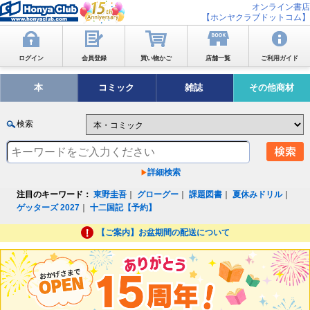
オンライン書店
【ホンヤクラブドットコム】
ログイン
会員登録
買い物かご
店舗一覧
ご利用ガイド
本
コミック
雑誌
その他商材
検索
詳細検索
注目のキーワード：
東野圭吾
｜
グローグー
｜
課題図書
｜
夏休みドリル
｜
ゲッターズ 2027
｜
十二国記【予約】
【ご案内】お盆期間の配送について