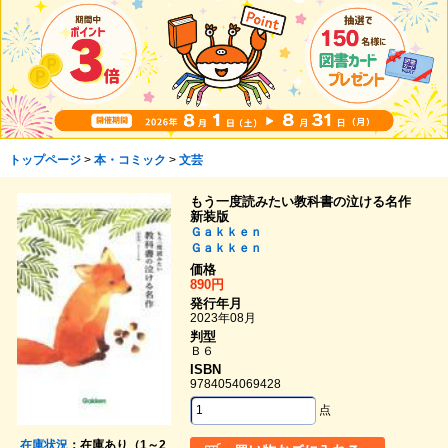
トップページ
>
本・コミック
>
文芸
もう一度読みたい教科書の泣ける名作
新装版
Ｇａｋｋｅｎ
Ｇａｋｋｅｎ
価格
890円
発行年月
2023年08月
判型
Ｂ６
ISBN
9784054069428
点
在庫状況
：在庫あり（1～2