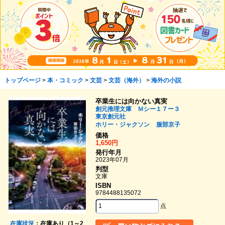
トップページ
>
本・コミック
>
文芸
>
文芸（海外）
>
海外の小説
卒業生には向かない真実
創元推理文庫 Ｍシー１７ー３
東京創元社
ホリー・ジャクソン
服部京子
価格
1,650円
発行年月
2023年07月
判型
文庫
ISBN
9784488135072
点
在庫状況
：在庫あり（1～2