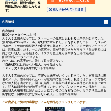
日で出荷、新刊の場合、発
売日以降のお届けになりま
す）
内容情報
内容情報
[BOOKデータベースより]
大学入学直前のピップに、ストーカーの仕業と思われる出来事が起きていた。
無言電話に匿名のメール。敷地内に置かれた、首を切られたハト…。それらの
行為が、６年前の連続殺人の被害者に起きたことと似ていると気づいたピップ
は、調査に乗りだす。―この真実を、誰が予想できただろう？『自由研究には
向かない殺人』から始まる、ミステリ史上最も衝撃的な三部作完結編！
[日販商品データベースより]
わたしはこの真実から、決して目を背けない。
『自由研究には向かない殺人』から始まった
ミステリ史上最も衝撃的な3部作完結編！
大学入学直前のピップに、不審な出来事がいくつも起きていた。無言電話に匿
名のメール。首を切られたハトが敷地内で見つかり、私道にはチョークで首の
ない棒人間を書かれた。調べた結果、６年前の連続殺人事件との類似点に気づ
く。犯人は服役中だが無実を訴えていた。ピップのストーカーの行為が、この
連続殺人の被害者に起きたことと似ているのはなぜなのか。ミステリ史上最も
衝撃的な『自由研究には向かない殺人』三部作の完結編！
この商品をご覧のお客様は、こんな商品もチェックしています。