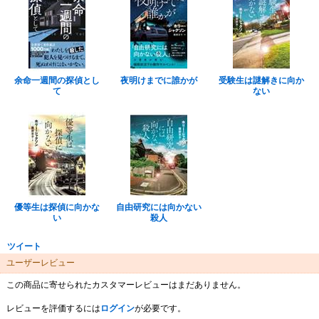
余命一週間の探偵とし
夜明けまでに誰かが
受験生は謎解きに向か
て
ない
優等生は探偵に向かな
自由研究には向かない
い
殺人
ツイート
ユーザーレビュー
この商品に寄せられたカスタマーレビューはまだありません。
レビューを評価するには
ログイン
が必要です。