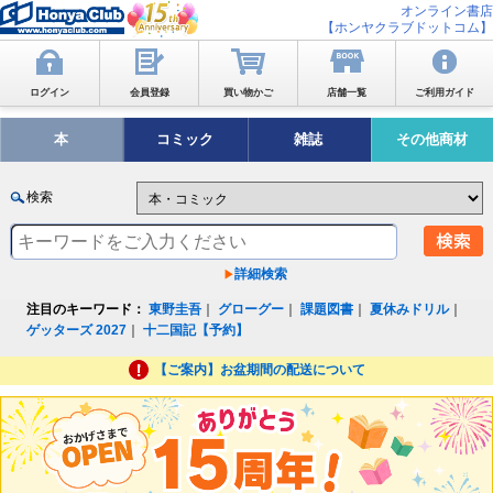
オンライン書店
【ホンヤクラブドットコム】
ログイン
会員登録
買い物かご
店舗一覧
ご利用ガイド
本
コミック
雑誌
その他商材
検索
詳細検索
注目のキーワード：
東野圭吾
｜
グローグー
｜
課題図書
｜
夏休みドリル
｜
ゲッターズ 2027
｜
十二国記【予約】
【ご案内】お盆期間の配送について