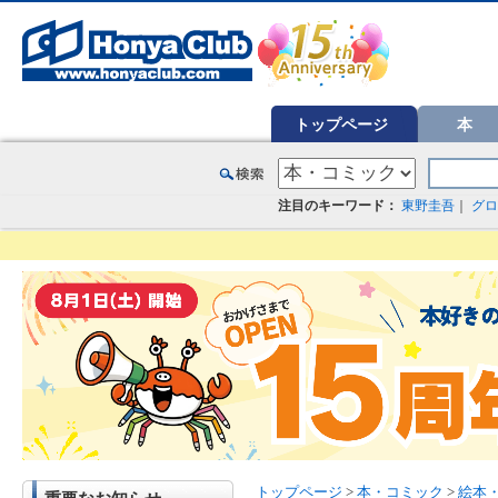
オンライン書店【ホンヤクラブ】はお好きな本屋での受け取りで送料無料！新刊予約・通販も。本（書籍）、雑誌、漫
トップページ
本
注目のキーワード：
東野圭吾
｜
グロ
トップページ
>
本・コミック
>
絵本