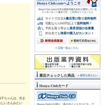
Honya Club.comへようこそ
Honya Club.comは日本出版販売株式会社が運営している
インターネット書店です。
ご利用ガイドはこちら
サイトで注文&
書店受け取り送料無料
宅配なら3,000円以上で
送料無料！
予約も取り寄せも
業界屈指の在庫量
外出先でも
検索や購入がカンタン！
店舗一覧はこちら
最近チェックした商品
履歴を残さない
Honya Clubカード
撫子ちゃんは、生ま
おじいさんみたい
Honya Clubはお得な「本のポイントサービス」で