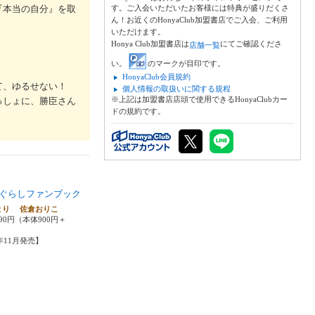
『本当の自分』を取
す。ご入会いただいたお客様には特典が盛りだくさ
ん！お近くのHonyaClub加盟書店でご入会、ご利用
。
いただけます。
Honya Club加盟書店は
にてご確認くださ
店舗一覧
い。
のマークが目印です。
HonyaClub会員規約
て、ゆるせない！
個人情報の取扱いに関する規程
※上記は加盟書店店頭で使用できるHonyaClubカー
っしょに、勝臣さん
ドの規約です。
ぐらしファンブック
まり 佐倉おりこ
90円（本体900円＋
5年11月発売】