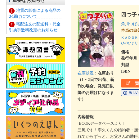
重要なお知らせ
地震の影響による商品の
四つ子
お届けについて
角川つば
宅配注文の配送料・代金
引換手数料改定のお知らせ
本当の自
ＫＡＤＯＫ
ひのひまり
価格
発行年月
判型
ISBN
在庫状況
：在庫あり
（1～2日で出荷、新
刊の場合、発売日以
降のお届けになりま
す）
内容情報
[BOOKデータベースより]
三風です！李央くんの婚約者・撫
れてからずっと、お父さんの勝臣