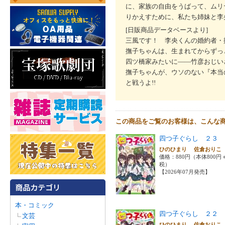
に、家族の自由をうばって、ムリ
りかえすために、私たち姉妹と李
[日販商品データベースより]
三風です！ 李央くんの婚約者・
撫子ちゃんは、生まれてからずっ
四ツ橋家みたいに――竹彦おじい
撫子ちゃんが、ウソのない『本当
と戦うよ!!
この商品をご覧のお客様は、こんな
四つ子ぐらし ２３
ひのひまり 佐倉おり
価格：880円（本体800円
税）
【2026年07月発売】
本・コミック
四つ子ぐらし ２２
文芸
ひのひまり 佐倉おり