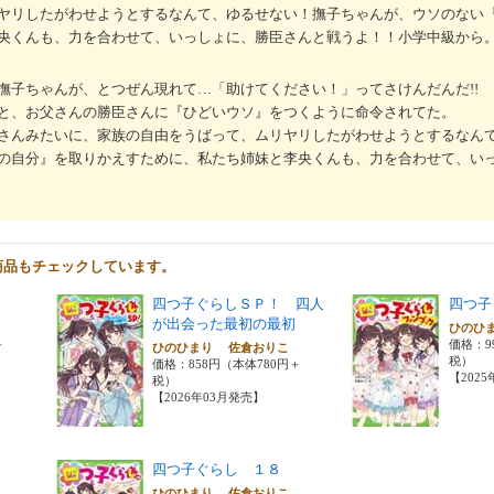
ヤリしたがわせようとするなんて、ゆるせない！撫子ちゃんが、ウソのない
央くんも、力を合わせて、いっしょに、勝臣さんと戦うよ！！小学中級から
撫子ちゃんが、とつぜん現れて…「助けてください！」ってさけんだんだ!!
と、お父さんの勝臣さんに『ひどいウソ』をつくように命令されてた。
さんみたいに、家族の自由をうばって、ムリヤリしたがわせようとするなん
の自分』を取りかえすために、私たち姉妹と李央くんも、力を合わせて、い
商品もチェックしています。
四つ子ぐらしＳＰ！ 四人
四つ子
が出会った最初の最初
こ
ひのひ
＋
価格：9
ひのひまり 佐倉おりこ
税）
価格：858円（本体780円＋
【202
税）
【2026年03月発売】
四つ子ぐらし １８
こ
ひのひまり 佐倉おりこ