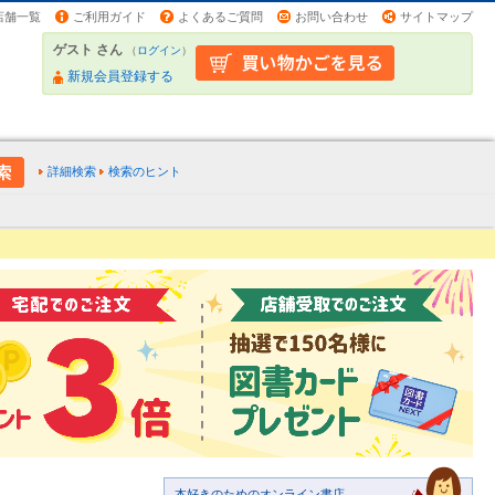
店舗一覧
ご利用ガイド
よくあるご質問
お問い合わせ
サイトマップ
ゲスト さん
（
ログイン
）
新規会員登録する
詳細検索
検索のヒント
本好きのためのオンライン書店