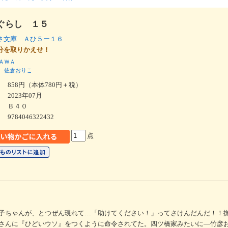
ぐらし １５
さ文庫 Ａひ５ー１６
分を取りかえせ！
ＡＷＡ
佐倉おりこ
858円（本体780円＋税）
2023年07月
Ｂ４０
9784046322432
点
子ちゃんが、とつぜん現れて…「助けてください！」ってさけんだんだ！！
さんに『ひどいウソ』をつくように命令されてた。四ツ橋家みたいに―竹彦