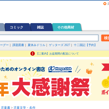
画（コミック）など在庫も充実
コミック
雑誌
その他商材
ーグー
｜
課題図書
｜
夏休みドリル
｜
ゲッターズ 2027
｜
十二国記【予約】
【ご案内】お盆期間の配送について
・児童書
>
児童文学・名作