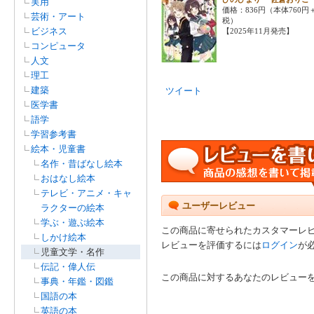
実用
価格：836円（本体760円
芸術・アート
税）
ビジネス
【2025年11月発売】
コンピュータ
人文
理工
建築
ツイート
医学書
語学
学習参考書
絵本・児童書
名作・昔ばなし絵本
おはなし絵本
テレビ・アニメ・キャ
ユーザーレビュー
ラクターの絵本
学ぶ・遊ぶ絵本
この商品に寄せられたカスタマーレ
しかけ絵本
レビューを評価するには
ログイン
が
児童文学・名作
伝記・偉人伝
この商品に対するあなたのレビュー
事典・年鑑・図鑑
国語の本
英語の本