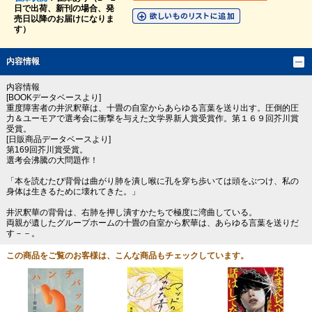
日で出荷、新刊の場合、発
売日以降のお届けになりま
す）
内容情報
内容情報
[BOOKデータベースより]
重度障害者の井沢釈華は、十畳の自室からあらゆる言葉を送り出す。圧倒的圧
力＆ユーモアで選考会に衝撃を与えた文学界新人賞受賞作。第１６９回芥川賞
受賞。
[日販商品データベースより]
第169回芥川賞受賞。
選考会沸騰の大問題作！
「本を読むたび背骨は曲がり肺を潰し喉に孔を穿ち歩いては頭をぶつけ、私の
身体は生きるために壊れてきた。」
井沢釈華の背骨は、右肺を押し潰すかたちで極度に湾曲している。
両親が遺したグループホームの十畳の自室から釈華は、あらゆる言葉を送りだ
す－－。
この商品をご覧のお客様は、こんな商品もチェックしています。