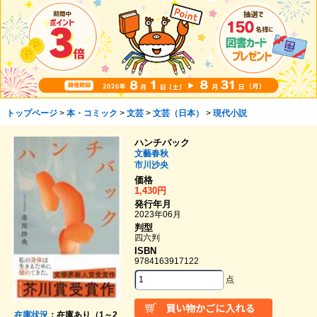
トップページ
>
本・コミック
>
文芸
>
文芸（日本）
>
現代小説
ハンチバック
文藝春秋
市川沙央
価格
1,430円
発行年月
2023年06月
判型
四六判
ISBN
9784163917122
点
在庫状況
：在庫あり（1～2