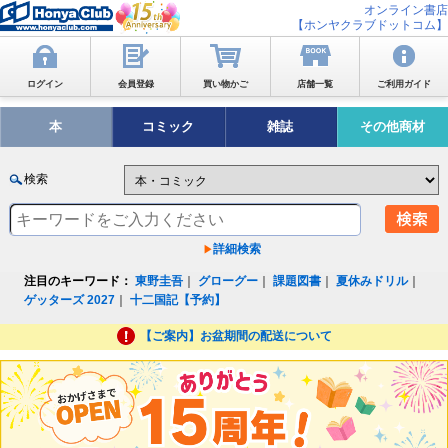
オンライン書店
【ホンヤクラブドットコム】
ログイン
会員登録
買い物かご
店舗一覧
ご利用ガイド
本
コミック
雑誌
その他商材
検索
詳細検索
注目のキーワード：
東野圭吾
｜
グローグー
｜
課題図書
｜
夏休みドリル
｜
ゲッターズ 2027
｜
十二国記【予約】
【ご案内】お盆期間の配送について