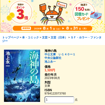
トップページ
>
本・コミック
>
文芸
>
文芸（日本）
>
ＳＦ・ホラー・ファンタ
ジー
海神の島
中公文庫 い１４０ー１
中央公論新社
池上永一
価格
1,320円
発行年月
2023年06月
判型
文庫
ISBN
9784122073760
点