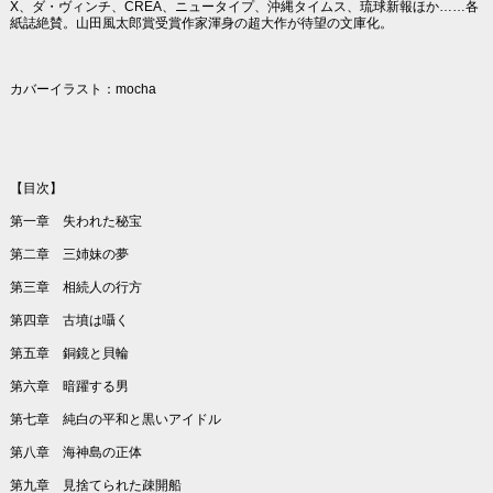
X、ダ・ヴィンチ、CREA、ニュータイプ、沖縄タイムス、琉球新報ほか……各
紙誌絶賛。山田風太郎賞受賞作家渾身の超大作が待望の文庫化。
カバーイラスト：mocha
【目次】
第一章 失われた秘宝
第二章 三姉妹の夢
第三章 相続人の行方
第四章 古墳は囁く
第五章 銅鏡と貝輪
第六章 暗躍する男
第七章 純白の平和と黒いアイドル
第八章 海神島の正体
第九章 見捨てられた疎開船