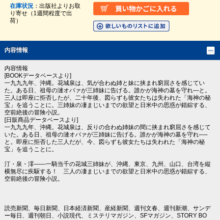
在庫状況
：出版社よりお取
り寄せ（1週間程度で出
荷）
内容情報
内容情報
[BOOKデータベースより]
一九九九年、沖縄。花城泉は、気が合わぬ姉と妹に挟まれ窮屈さを感じてい
た。ある日、祖母の漣オバァが三姉妹に告げる。誰かが海神の墓を守れ―と。
三人は即座に拒否したが、二十年後、図らずも彼女たちは失われた「海神の秘
宝」を追うことに。三姉妹の凄まじいまでの欲望と日米中の思惑が錯綜する、
空前絶後の冒険小説。
[日販商品データベースより]
一九九九年、沖縄。花城泉は、反りの合わぬ姉妹の間に挟まれ窮屈さを感じて
いた。ある日、祖母の漣オバァが三姉妹に告げる。誰かが海神の墓を守れ──
と。即座に拒否した三人だが、今、図らずも彼女たちは失われた「海神の秘
宝」を追うことに。
汀・泉・澪――一騎当千の花城三姉妹が、沖縄、東京、九州、山口、台湾を縦
横無尽に疾駆する！ 三人の凄まじいまでの欲望と日米中の思惑が錯綜する、
空前絶後の冒険小説。
読売新聞、毎日新聞、日本経済新聞、産経新聞、週刊文春、週刊新潮、サンデ
ー毎日、週刊朝日、小説現代、ミステリマガジン、SFマガジン、STORY BO