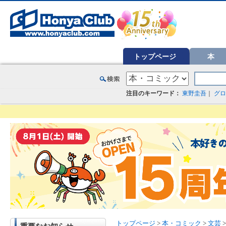
オンライン書店【ホンヤクラブ】はお好きな本屋での受け取りで送料無料！新刊予約・通販も。本（書籍）、雑誌、漫
トップページ
本
注目のキーワード：
東野圭吾
｜
グロ
トップページ
>
本・コミック
>
文芸