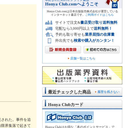
Honya Club.comへようこそ
Honya Club.comは日本出版販売株式会社が運営している
インターネット書店です。
ご利用ガイドはこちら
サイトで注文&
書店受け取り送料無料
宅配なら3,000円以上で
送料無料！
予約も取り寄せも
業界屈指の在庫量
外出先でも
検索や購入がカンタン！
店舗一覧はこちら
最近チェックした商品
履歴を残さない
Honya Clubカード
見された。事件を追
の限界集落で起きて
Honya Clubはお得な「本のポイントサービス」で