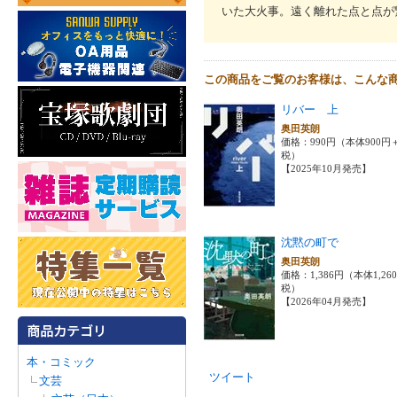
いた大火事。遠く離れた点と点が
この商品をご覧のお客様は、こんな
リバー 上
奥田英朗
価格：990円（本体900円
税）
【2025年10月発売】
沈黙の町で
奥田英朗
価格：1,386円（本体1,26
税）
【2026年04月発売】
本・コミック
ツイート
文芸