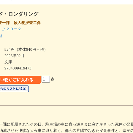
ド・ロンダリング
査一課 殺人犯捜査二係
 よ２０ー２
社
924円（本体840円＋税）
2023年02月
文庫
9784309419473
点
一課に配属されたその日、駐車場の車に真っ逆さまに突き刺さった死体が発
消滅させた凄惨な大火事に辿り着く。都会の片隅で起きた変死事件と、奈良