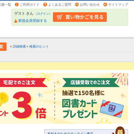
店舗一覧
ご利用ガイド
よくあるご質問
お問い合わせ
サイトマップ
ゲスト さん
（
ログイン
）
新規会員登録する
詳細検索
検索のヒント
本好きのためのオンライン書店