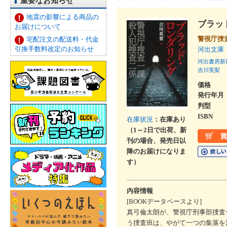
重要なお知らせ
地震の影響による商品の
ブラッ
お届けについて
警視庁捜
宅配注文の配送料・代金
引換手数料改定のお知らせ
河出文庫
河出書房新
吉川英梨
価格
発行年月
判型
ISBN
在庫状況
：在庫あり
（1～2日で出荷、新
刊の場合、発売日以
降のお届けになりま
す）
内容情報
[BOOKデータベースより]
真弓倫太朗が、警視庁刑事部捜査
う捜査班は、やがて一つの集落を