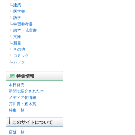
建築
医学書
語学
学習参考書
絵本・児童書
文庫
新書
その他
コミック
ムック
特集情報
本日発売
新聞で紹介された本
メディア化情報
芥川賞・直木賞
特集一覧
このサイトについて
店舗一覧