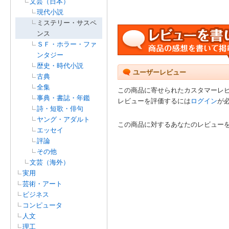
文芸（日本）
現代小説
ミステリー・サスペ
ンス
ＳＦ・ホラー・ファ
ンタジー
歴史・時代小説
ユーザーレビュー
古典
全集
この商品に寄せられたカスタマーレ
事典・書誌・年鑑
レビューを評価するには
ログイン
が
詩・短歌・俳句
ヤング・アダルト
この商品に対するあなたのレビュー
エッセイ
評論
その他
文芸（海外）
実用
芸術・アート
ビジネス
コンピュータ
人文
理工