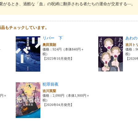
繋がるとき、過酷な「血」の呪縛に翻弄される者たちの運命が交差する―。
商品もチェックしています。
リバー 下
あわの
奥田英朗
吉川ト
＋
価格：924円（本体840円＋
価格：9
税）
税）
【2025年10月発売】
【202
犯罪前夜
吉川英梨
0円＋
価格：2,090円（本体1,900円＋
税）
【2026年04月発売】