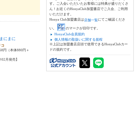
す。ご入会いただいたお客様には特典が盛りだくさ
ん！お近くのHonyaClub加盟書店でご入会、ご利用
いただけます。
Honya Club加盟書店は
にてご確認くださ
店舗一覧
い。
のマークが目印です。
HonyaClub会員規約
まにまに
個人情報の取扱いに関する規程
※上記は加盟書店店頭で使用できるHonyaClubカー
リコ
ドの規約です。
68円（本体880円＋
6年02月発売】