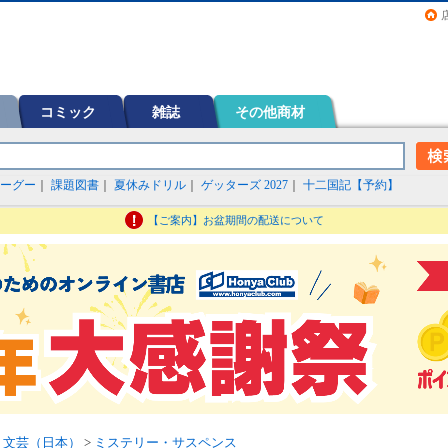
画（コミック）など在庫も充実
コミック
雑誌
その他商材
ーグー
｜
課題図書
｜
夏休みドリル
｜
ゲッターズ 2027
｜
十二国記【予約】
【ご案内】お盆期間の配送について
>
文芸（日本）
>
ミステリー・サスペンス