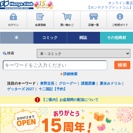
オンライン書店
【ホンヤクラブドットコム】
ログイン
会員登録
買い物かご
店舗一覧
ご利用ガイド
本
コミック
雑誌
その他商材
検索
詳細検索
注目のキーワード：
東野圭吾
｜
グローグー
｜
課題図書
｜
夏休みドリル
｜
ゲッターズ 2027
｜
十二国記【予約】
【ご案内】お盆期間の配送について