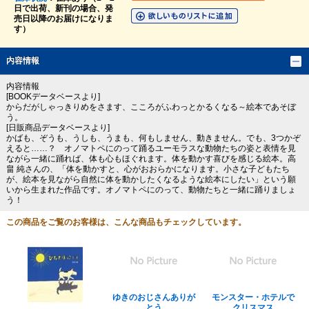
日で出荷、新刊の場合、発
売日以降のお届けになりま
す）
内容情報
内容情報
[BOOKデータベースより]
からだがしゃっきりめをさます、こころがふわっとかるくなる～絵本であそぼ
う。
[日販商品データベースより]
かばも、ぞうも、うしも、うまも、何もしません、動きません。でも、3つかぞ
えると……？ オノマトペにのって踊るユーモラスな動物たちの姿と表情を見
ながら一緒に踊れば、体も心もほぐれます。体を動かす喜びを感じる絵本。高
畠 純さんの、「体を動かすと、心がおおらかになります。小さな子どもたち
が、絵本を見ながら自然に体を動かしたくなるような絵本にしたい」という願
いから生まれた作品です。オノマトペにのって、動物たちと一緒に踊りましょ
う！
この商品をご覧のお客様は、こんな商品もチェックしています。
ゆきのおじさんありが
モンスター・ホテルで
とう
クリスマス