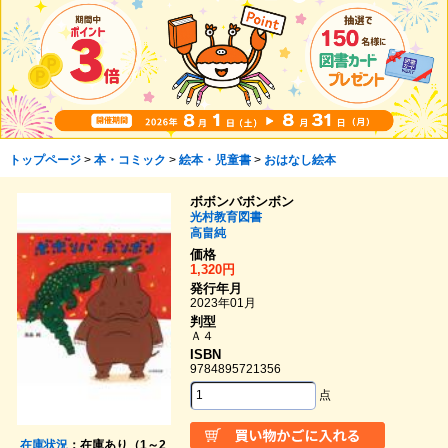
トップページ
>
本・コミック
>
絵本・児童書
>
おはなし絵本
ボボンバボンボン
光村教育図書
高畠純
価格
1,320円
発行年月
2023年01月
判型
Ａ４
ISBN
9784895721356
点
在庫状況
：在庫あり（1～2