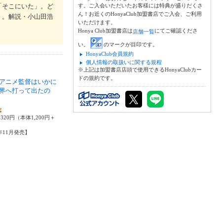
「そこにいた」。ど
す。ご入会いただいたお客様には特典が盛りだくさ
ん！お近くのHonyaClub加盟書店でご入会、ご利用
く。解説・小山田浩
いただけます。
Honya Club加盟書店は
にてご確認くださ
店舗一覧
い。
のマークが目印です。
HonyaClub会員規約
個人情報の取扱いに関する規程
※上記は加盟書店店頭で使用できるHonyaClubカー
ドの規約です。
アニメ監督はいかに
界へ打って出たの
志
320円（本体1,200円＋
2年11月発売】