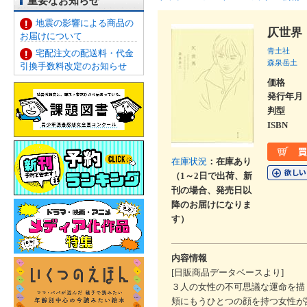
重要なお知らせ
地震の影響による商品の
仄世界
お届けについて
青土社
宅配注文の配送料・代金
森泉岳土
引換手数料改定のお知らせ
価格
発行年月
判型
ISBN
在庫状況
：在庫あり
（1～2日で出荷、新
刊の場合、発売日以
降のお届けになりま
す）
内容情報
[日販商品データベースより]
３人の女性の不可思議な運命を描
頬にもうひとつの顔を持つ女性が