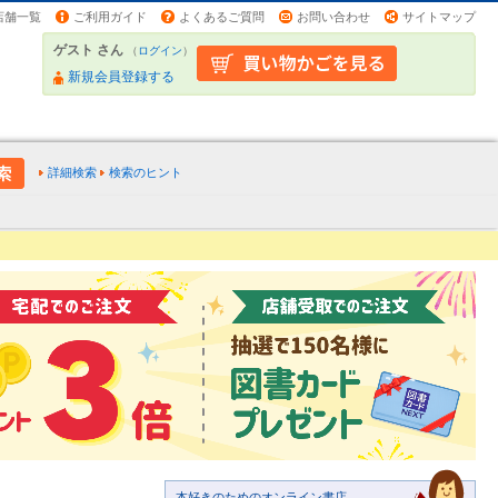
店舗一覧
ご利用ガイド
よくあるご質問
お問い合わせ
サイトマップ
ゲスト さん
（
ログイン
）
新規会員登録する
詳細検索
検索のヒント
本好きのためのオンライン書店