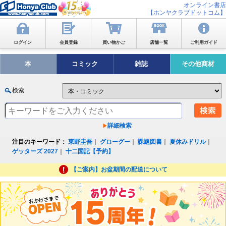
オンライン書店
【ホンヤクラブドットコム】
ログイン
会員登録
買い物かご
店舗一覧
ご利用ガイド
本
コミック
雑誌
その他商材
検索
詳細検索
注目のキーワード：
東野圭吾
｜
グローグー
｜
課題図書
｜
夏休みドリル
｜
ゲッターズ 2027
｜
十二国記【予約】
【ご案内】お盆期間の配送について