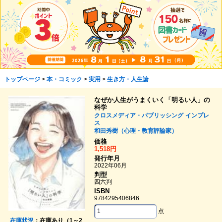
トップページ
>
本・コミック
>
実用
>
生き方・人生論
なぜか人生がうまくいく「明るい人」の
科学
クロスメディア・パブリッシング
インプレ
ス
和田秀樹（心理・教育評論家）
価格
1,518円
発行年月
2022年06月
判型
四六判
ISBN
9784295406846
点
在庫状況
：在庫あり（1～2