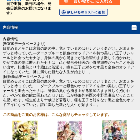
日で出荷、新刊の場合、発
売日以降のお届けになりま
す）
内容情報
内容情報
[BOOKデータベースより]
目覚めるとそこは宮殿の庭の中。覚えているのはセナという名だけ。おまえを
ずっと待っていた―ダークブルーと銀色のオッドアイを持つ美しい王子リシャ
ールと出会ったセナは、身体の奥から湧き上がる欲望のまま激しく抱かれた。
やがて森の館に匿われたセナは、己が整形外科医の小野里瀬奈だったことを思
い出す。転生前より十歳ほど若返り、瞳も王子と対をなす黒と金色のオッドア
イになっていた。謎に満ちた新たな人生が始まり…。
[日販商品データベースより]
目覚めるとそこは宮殿の庭の中。覚えているのはセナという名だけ。おまえを
ずっと待っていた――ダークブルーと銀色のオッドアイを持つ美しい王子リシ
ャールと出会ったセナは、身体の奥から湧き上がる欲望のまま激しく抱かれ
た。やがて森の館に匿われたセナは、己が整形外科医の小野里瀬奈だったこと
を思い出す。転生前より十歳ほど若返り、瞳も王子と対をなす黒と金色のオッ
ドアイになっていた。謎に満ちた新たな人生が始まり…。
この商品をご覧のお客様は、こんな商品もチェックしています。