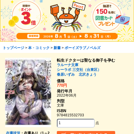
トップページ
>
本・コミック
>
新書
>
ボーイズラブノベルズ
転生ドクターは聖なる御子を孕む
ラルーナ文庫
シーラボ
三交社（台東区）
春原いずみ
北沢きょう
価格
770円
発行年月
2022年06月
判型
文庫
ISBN
9784815532703
点
在庫状況
：在庫あり（1～2