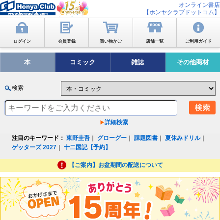
オンライン書店
【ホンヤクラブドットコム】
ログイン
会員登録
買い物かご
店舗一覧
ご利用ガイド
本
コミック
雑誌
その他商材
検索
詳細検索
注目のキーワード：
東野圭吾
｜
グローグー
｜
課題図書
｜
夏休みドリル
｜
ゲッターズ 2027
｜
十二国記【予約】
【ご案内】お盆期間の配送について