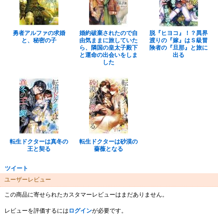
勇者アルファの求婚
婚約破棄されたので自
脱『ヒヨコ』！？異界
と、秘密の子
由気ままに旅していた
渡りの『嫁』はＳ級冒
ら、隣国の皇太子殿下
険者の『旦那』と旅に
と運命の出会いをしま
出る
した
転生ドクターは真冬の
転生ドクターは砂漠の
王と契る
薔薇となる
ツイート
ユーザーレビュー
この商品に寄せられたカスタマーレビューはまだありません。
レビューを評価するには
ログイン
が必要です。