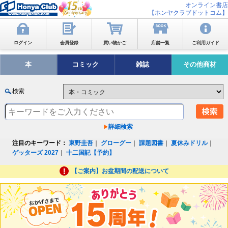
オンライン書店
【ホンヤクラブドットコム】
ログイン
会員登録
買い物かご
店舗一覧
ご利用ガイド
本
コミック
雑誌
その他商材
検索
詳細検索
注目のキーワード：
東野圭吾
｜
グローグー
｜
課題図書
｜
夏休みドリル
｜
ゲッターズ 2027
｜
十二国記【予約】
【ご案内】お盆期間の配送について