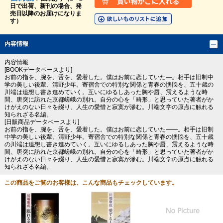
日で出荷、新刊の場合、発
売日以降のお届けになりま
す）
内容情報
内容情報
[BOOKデータベースより]
お前の指を、腕を、舌を、愛着した。僕はお前に恋していた―。相手は旧制中
学の美しい後輩、清野少年。寄宿舎での特別な関係と青春の懊悩を、五十歳の
川端は追想し書き進めていく。互いにゆるしあった胸や唇、震えるような時
間、唐突に訪れた京都嵯峨の別れ。自分の心を「畸形」と思っていた著者がか
けがえのない日々を綴り、人生の愛惜と寂寞が滲む。川端文学の原点に触れる
知られざる名編。
[日販商品データベースより]
お前の指を、腕を、舌を、愛着した。僕はお前に恋していた――。相手は旧制
中学の美しい後輩、清野少年。寄宿舎での特別な関係と青春の懊悩を、五十歳
の川端は追想し書き進めていく。互いにゆるしあった胸や唇、震えるような時
間、唐突に訪れた京都嵯峨の別れ。自分の心を「畸形」と思っていた著者がか
けがえのない日々を綴り、人生の愛惜と寂寞が滲む。川端文学の原点に触れる
知られざる名編。
この商品をご覧のお客様は、こんな商品もチェックしています。