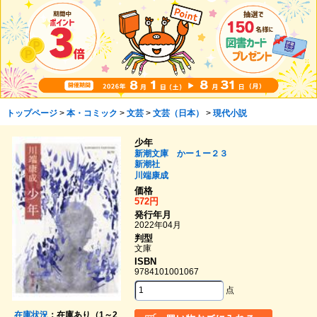
トップページ
>
本・コミック
>
文芸
>
文芸（日本）
>
現代小説
少年
新潮文庫 かー１ー２３
新潮社
川端康成
価格
572円
発行年月
2022年04月
判型
文庫
ISBN
9784101001067
点
在庫状況
：在庫あり（1～2