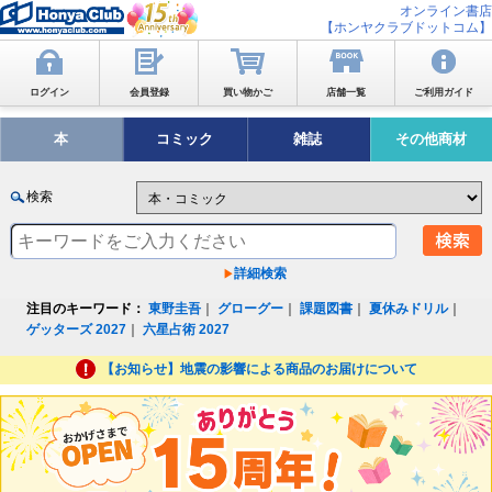
オンライン書店
【ホンヤクラブドットコム】
ログイン
会員登録
買い物かご
店舗一覧
ご利用ガイド
本
コミック
雑誌
その他商材
検索
詳細検索
注目のキーワード：
東野圭吾
｜
グローグー
｜
課題図書
｜
夏休みドリル
｜
ゲッターズ 2027
｜
六星占術 2027
【お知らせ】地震の影響による商品のお届けについて