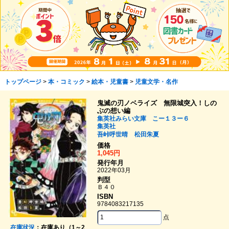
トップページ
>
本・コミック
>
絵本・児童書
>
児童文学・名作
鬼滅の刃ノベライズ 無限城突入！しの
ぶの想い編
集英社みらい文庫 こー１３ー６
集英社
吾峠呼世晴
松田朱夏
価格
1,045円
発行年月
2022年03月
判型
Ｂ４０
ISBN
9784083217135
点
在庫状況
：在庫あり（1～2