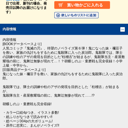
日で出荷、新刊の場合、発
売日以降のお届けになりま
す）
内容情報
内容情報
[BOOKデータベースより]
人気コミック『鬼滅の刃』、待望のノベライズ第６弾！鬼になった妹・禰豆子
を救い、家族の仇討ちをするために鬼殺隊に入った炭治郎。鬼殺隊では、隊士
の訓練や柱のアザの発現を目的とした“柱稽古”が始まるが、鬼殺隊当主・産屋敷
耀哉の前に、鬼舞辻無惨が現れて…！？胡蝶しのぶ・童磨戦も完全収録！小学
上級・中学から。
[日販商品データベースより]
鬼になった妹・禰豆子を救い、家族の仇討ちをするために鬼殺隊に入った炭治
郎。
鬼殺隊では、隊士の訓練や柱のアザの発現を目的とした「柱稽古」が始まる
が、
鬼殺隊当主・産屋敷耀哉の前に、鬼舞辻無惨が現れて……!?
胡蝶しのぶ・童磨戦も完全収録!
・カラー口絵4pつき、イラスト多数!
・総ふりがなつきで読みやすい!!
・総ページ304pの大ボリューム!
・原作に忠実に、まんがノベライズ!!