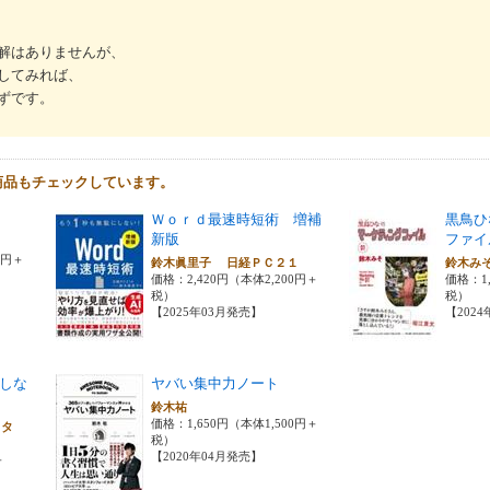
解はありませんが、
してみれば、
ずです。
商品もチェックしています。
Ｗｏｒｄ最速時短術 増補
黒鳥ひ
新版
ファイ
0円＋
鈴木眞里子 日経ＰＣ２１
鈴木み
価格：2,420円（本体2,200円＋
価格：1,
税）
税）
【2025年03月発売】
【202
しな
ヤバい集中力ノート
鈴木祐
価格：1,650円（本体1,500円＋
クタ
税）
【2020年04月発売】
＋