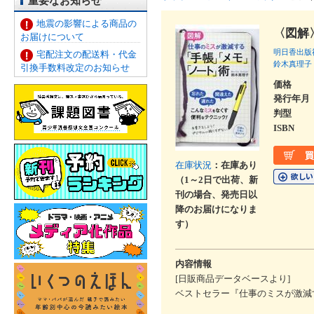
重要なお知らせ
地震の影響による商品の
〈図解
お届けについて
明日香出版
宅配注文の配送料・代金
鈴木真理子
引換手数料改定のお知らせ
価格
発行年月
判型
ISBN
在庫状況
：在庫あり
（1～2日で出荷、新
刊の場合、発売日以
降のお届けになりま
す）
内容情報
[日販商品データベースより]
ベストセラー『仕事のミスが激減