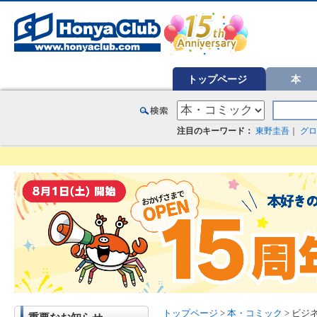
オンライン書店【ホンヤクラブ】はお好きな本屋での受け取りで送料無料！新刊予約・通販も。本（書籍）、雑誌、漫
トップページ
本
注目のキーワード：
東野圭吾
｜
グロ
トップページ
>
本・コミック
> ビジネ