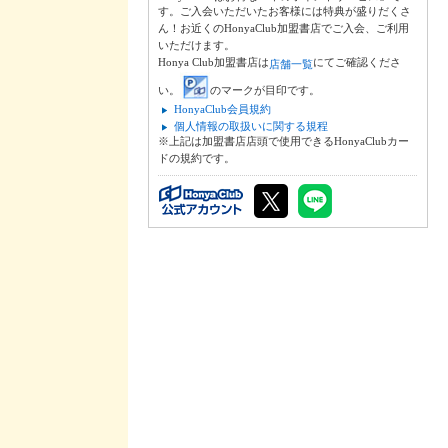
す。ご入会いただいたお客様には特典が盛りだくさ
ん！お近くのHonyaClub加盟書店でご入会、ご利用
いただけます。
Honya Club加盟書店は
にてご確認くださ
店舗一覧
い。
のマークが目印です。
HonyaClub会員規約
個人情報の取扱いに関する規程
※上記は加盟書店店頭で使用できるHonyaClubカー
ドの規約です。