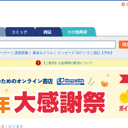
画（コミック）など在庫も充実
コミック
雑誌
その他商材
ーグー
｜
課題図書
｜
夏休みドリル
｜
ゲッターズ 2027
｜
十二国記【予約】
【ご案内】お盆期間の配送について
ス >
ビジネス