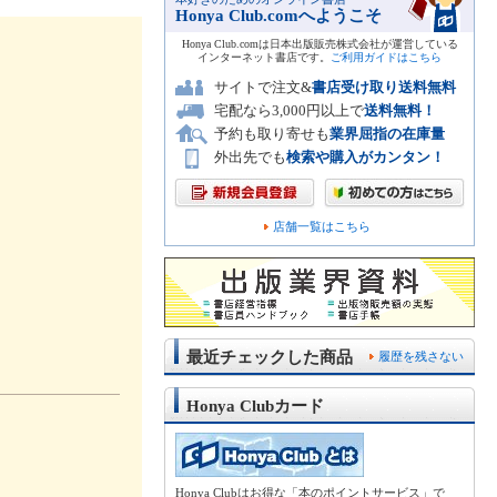
Honya Club.comへようこそ
Honya Club.comは日本出版販売株式会社が運営している
インターネット書店です。
ご利用ガイドはこちら
サイトで注文&
書店受け取り送料無料
宅配なら3,000円以上で
送料無料！
予約も取り寄せも
業界屈指の在庫量
外出先でも
検索や購入がカンタン！
店舗一覧はこちら
最近チェックした商品
履歴を残さない
Honya Clubカード
Honya Clubはお得な「本のポイントサービス」で