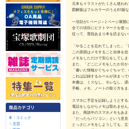
元本もイラストがたくさん使われ
図解版はフルカラーのうえB5版
一項目が1 ページ～2 ページ展
全ての項目にピクトマークを使っ
従って、普段あまり本を読まない
「やることを忘れてしまった」「
この原因はメモすること自体を怠
メモをしただけで安心をしてしま
また、「どこにメモをしたか分か
「書いた情報がぐちゃぐちゃで、
これは記録するルールが決まって
本書は、ミスなし、モレなし、遅
手帳、メモ、ノートの取り方をま
スマホに予定を記録しようとする
電話をしながらメモは取れません
また、商談中のスマホメモもあま
本・コミック
「だったらパソコン」という意見
文芸
とっさにメモをしようしても、立