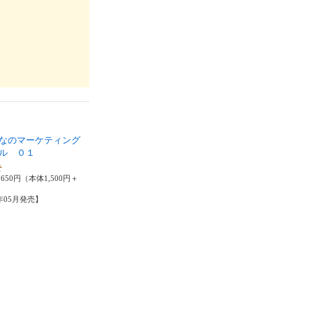
なのマーケティング
ル ０１
そ
650円（本体1,500円＋
4年05月発売】