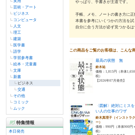
実用
やっぱり、手書きが王道です。
芸術・アート
ビジネス
手帳、メモ、ノートの書き方に正
コンピュータ
本書を参考にいくつかの方法を試
人文
自分に合う方法が必ず見つかるは
理工
建築
医学書
この商品をご覧のお客様は、こんな
語学
学習参考書
最高の状態 無
絵本・児童書
鈴木祐
文庫
価格：1,815円（本体1,65
税）
新書
【2026年07月発売】
ビジネス
交通
その他
コミック
〈図解〉絶対にミスを
ムック
い人の仕事のワザ
鈴木真理子（インストラ
特集情報
ー）
価格：990円（本体900円
本日発売
税）