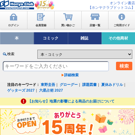
オンライン書店
【ホンヤクラブドットコム】
ログイン
会員登録
買い物かご
店舗一覧
ご利用ガイド
本
コミック
雑誌
その他商材
検索
詳細検索
注目のキーワード：
東野圭吾
｜
グローグー
｜
課題図書
｜
夏休みドリル
｜
ゲッターズ 2027
｜
六星占術 2027
【お知らせ】地震の影響による商品のお届けについて