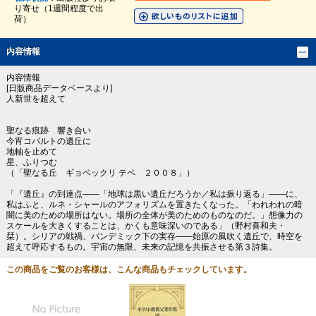
り寄せ（1週間程度で出
荷）
内容情報
内容情報
[日販商品データベースより]
人新世を超えて
聖なる痕跡 響き合い
今宵コバルトの遺丘に
地軸を止めて
星、ふりつむ
（「聖なる丘 ギョベックリ テペ ２００８」）
「『遺丘』の到達点――「地球は黒い遺丘だろうか／私は振り返る」――に、
私はふと、ルネ・シャールのアフォリズムを置きたくなった。「われわれの暗
闇に美のための場所はない。場所の全体が美のためのものなのだ。」想像力の
スケールを大きくすることは、かくも意味深いのである」（野村喜和夫・
栞）。シリアの戦禍、パンデミック下の実存――始原の風吹く遺丘で、時空を
超えて呼応するもの。宇宙の無限、未来の記憶を共振させる第３詩集。
この商品をご覧のお客様は、こんな商品もチェックしています。