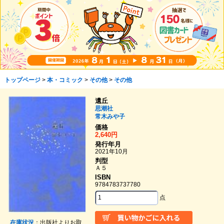
トップページ
>
本・コミック
>
その他
>
その他
遺丘
思潮社
常木みや子
価格
2,640円
発行年月
2021年10月
判型
Ａ５
ISBN
9784783737780
点
在庫状況
：出版社よりお取