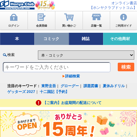
オンライン書店
【ホンヤクラブドットコム】
ログイン
会員登録
買い物かご
店舗一覧
ご利用ガイド
本
コミック
雑誌
その他商材
検索
詳細検索
注目のキーワード：
東野圭吾
｜
グローグー
｜
課題図書
｜
夏休みドリル
｜
ゲッターズ 2027
｜
十二国記【予約】
【ご案内】お盆期間の配送について