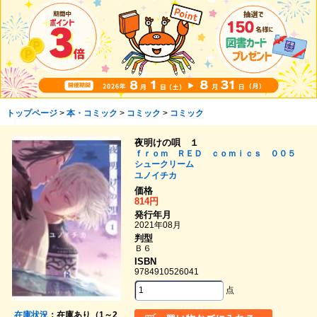
トップページ
>
本・コミック
>
コミック
>
コミック
夜明けの唄 １
ｆｒｏｍ ＲＥＤ ｃｏｍｉｃｓ ００５
シュークリーム
ユノイチカ
価格
814円
発行年月
2021年08月
判型
Ｂ６
ISBN
9784910526041
点
在庫状況
：在庫あり（1～2