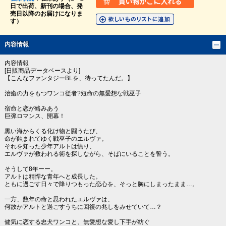
日で出荷、新刊の場合、発
売日以降のお届けになりま
す）
内容情報
内容情報
[日販商品データベースより]
【こんなファンタジーBLを、待ってたんだ。】
治癒の力をもつワンコ従者?短命の無愛想な戦巫子
宿命と恋が絡みあう
巨弾ロマンス、開幕！
黒い海からくる化け物と闘うたび、
命が蝕まれてゆく戦巫子のエルヴァ。
それを知った少年アルトは憤り、
エルヴァが救われる術を探しながら、そばにいることを誓う。
そうして8年ーー。
アルトは精悍な青年へと成長した。
ともに過ごす日々で降りつもった恋心を、そっと胸にしまったまま…。
一方、数年の命と思われたエルヴァは、
何故かアルトと過ごすうちに回復の兆しをみせていて…？
健気に恋する忠犬ワンコと、無愛想な愛し下手が紡ぐ