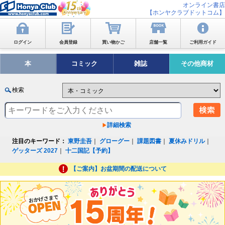
オンライン書店
【ホンヤクラブドットコム】
ログイン
会員登録
買い物かご
店舗一覧
ご利用ガイド
本
コミック
雑誌
その他商材
検索
詳細検索
注目のキーワード：
東野圭吾
｜
グローグー
｜
課題図書
｜
夏休みドリル
｜
ゲッターズ 2027
｜
十二国記【予約】
【ご案内】お盆期間の配送について