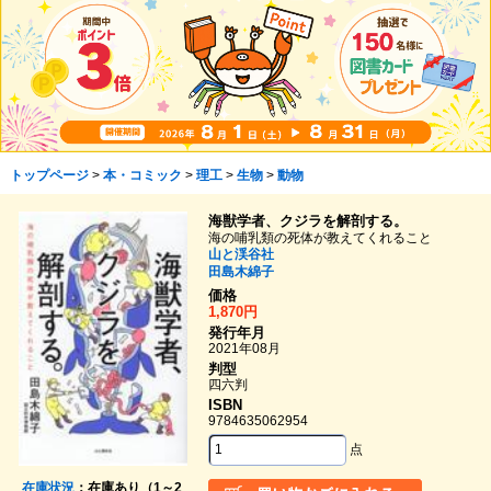
トップページ
>
本・コミック
>
理工
>
生物
>
動物
海獣学者、クジラを解剖する。
海の哺乳類の死体が教えてくれること
山と渓谷社
田島木綿子
価格
1,870円
発行年月
2021年08月
判型
四六判
ISBN
9784635062954
点
在庫状況
：在庫あり（1～2