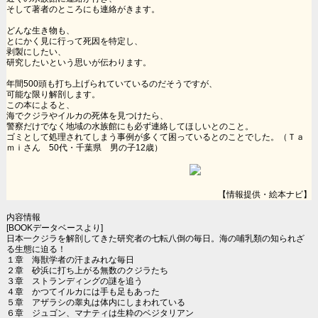
そして著者のところにも連絡がきます。
どんな生き物も、
とにかく見に行って死因を特定し、
剥製にしたい、
研究したいという思いが伝わります。
年間500頭も打ち上げられていているのだそうですが、
可能な限り解剖します。
この本によると、
海でクジラやイルカの死体を見つけたら、
警察だけでなく地域の水族館にも必ず連絡してほしいとのこと。
ゴミとして処理されてしまう事例が多くて困っているとのことでした。（Ｔａ
ｍｉさん 50代・千葉県 男の子12歳）
【情報提供・絵本ナビ】
内容情報
[BOOKデータベースより]
日本一クジラを解剖してきた研究者の七転八倒の毎日。海の哺乳類の知られざ
る生態に迫る！
１章 海獣学者の汗まみれな毎日
２章 砂浜に打ち上がる無数のクジラたち
３章 ストランディングの謎を追う
４章 かつてイルカには手も足もあった
５章 アザラシの睾丸は体内にしまわれている
６章 ジュゴン、マナティは生粋のベジタリアン