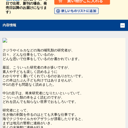
日で出荷、新刊の場合、発
売日以降のお届けになりま
す）
内容情報
クジラやイルカなどの海の哺乳類の研究者が、
日々、どんな仕事をしているのか、
どんな思いで仕事をしているのか書かれています。
最近、こういった研究者の本が多いですが、
素人や子どもも楽しく読めるように
わかりやすく書いてくれているのがありがたいです。
この本はたぶん子ども向けではありませんが、
中1の息子も問題なく読めました。
中1の息子は、将来研究者になりたいといっていて、
こういった類の本をよく読むのですが、
どれを読んでも知らない世界でおもしろいです。
研究者にとって、
生き物の剥製を作るのはとても大事な仕事です。
海でクジラやイルカやアザラシが漂着したりすると、
まずは地元の警察に連絡がいき、
近くの水族館に連絡が行き、