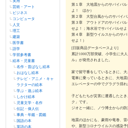
実用
第１章 大地震からのサバイバル
芸術・アート
よ！ ほか）
ビジネス
第２章 大型台風からのサバイバ
コンピュータ
第３章 アウトドアのサバイバル
人文
せよ！；海水浴でサバイバルせよ
理工
第４章 新型ウイルスからのサバ
建築
せよ！）
医学書
[日販商品データベースより]
語学
累計1000万部突破、小学生に
学習参考書
ル』が発売されました。
絵本・児童書
名作・昔ばなし絵本
家で留守番をしているときに、大
おはなし絵本
電車に乗っているときに、大地震
テレビ・アニメ・キャ
エレベーターの中でグラグラ揺れ
ラクターの絵本
学ぶ・遊ぶ絵本
子どもたちが災害に遭遇したとき
しかけ絵本
ク」です。
児童文学・名作
ジオと一緒に、ノウ博士からの防
伝記・偉人伝
事典・年鑑・図鑑
地震のほかにも、豪雨や竜巻、雷
国語の本
や、新型コロナウイルスの感染予
英語の本