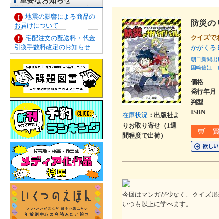
重要なお知らせ
地震の影響による商品の
防災の
お届けについて
クイズで
宅配注文の配送料・代金
引換手数料改定のお知らせ
かがくる
朝日新聞出
国崎信江
価格
発行年月
判型
ISBN
在庫状況
：出版社よ
りお取り寄せ（1週
間程度で出荷）
今回はマンガが少なく、クイズ形
いつも以上に学べます。