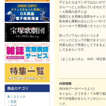
子どもたちはマンガではないので
さらーっとしか読んでいませんで
一人部屋の息子には
地震のとき危険な箇所をチェック
私自身も通勤かばんにカッパやゴ
スニーカーで普段過ごそうという
知っていてもいざというとき
パニックになって行動できそうに
何度も読んで常識としてできるよ
しておきたいです。
（まことあつさん 30代・埼玉県
内容情報
[BOOKデータベースより]
キミなら、どうする！？大雨で道
本・コミック
中で大地震がきたら？ジオといっ
文芸
ック。