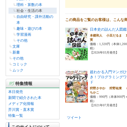
理科・算数の本
社会・生活の本
自由研究・課外活動の
この商品をご覧のお客様は、こんな
本
趣味・遊びの本
日本史の詰んだ人図鑑
学習漫画
本郷和人 小豆だるま 
実
その他
価格：1,320円（本体1,20
文庫
税）
新書
【2026年03月発売】
その他
コミック
ムック
超わかる入門マンガひ
き！プログラミングワ
ド
特集情報
狩野さやか 狩野祐東 
本日発売
ちかこ
価格：990円（本体900円
新聞で紹介された本
税）
メディア化情報
【2021年07月発売】
芥川賞・直木賞
特集一覧
ツイート
このサイトについて