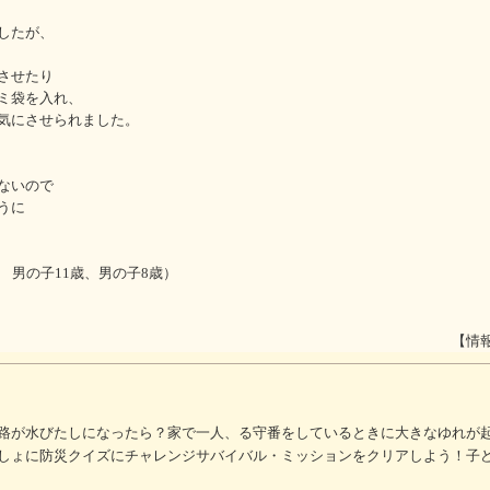
したが、
させたり
ミ袋を入れ、
気にさせられました。
ないので
うに
 男の子11歳、男の子8歳）
【情
路が水びたしになったら？家で一人、る守番をしているときに大きなゆれが
しょに防災クイズにチャレンジサバイバル・ミッションをクリアしよう！子