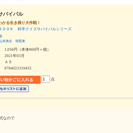
サバイバル
わかる生き残り大作戦！
ＢＯＯＫ 科学クイズサバイバルシリーズ
版
山本典生
韓賢東
1,056円（本体960円＋税）
2021年03月
Ａ５
9784023319455
点
式なので