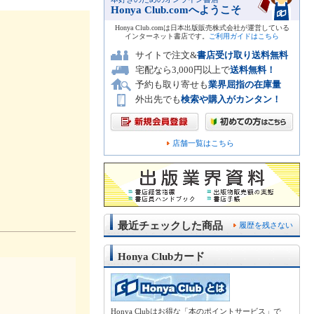
Honya Club.comへようこそ
Honya Club.comは日本出版販売株式会社が運営している
インターネット書店です。
ご利用ガイドはこちら
サイトで注文&
書店受け取り送料無料
宅配なら3,000円以上で
送料無料！
予約も取り寄せも
業界屈指の在庫量
外出先でも
検索や購入がカンタン！
店舗一覧はこちら
最近チェックした商品
履歴を残さない
Honya Clubカード
Honya Clubはお得な「本のポイントサービス」で