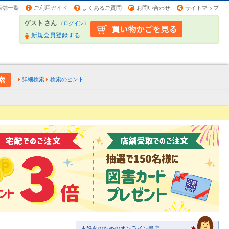
店舗一覧
ご利用ガイド
よくあるご質問
お問い合わせ
サイトマップ
ゲスト さん
（
ログイン
）
新規会員登録する
詳細検索
検索のヒント
本好きのためのオンライン書店