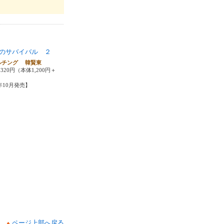
のサバイバル ２
ルチング 韓賢東
320円（本体1,200円＋
1年10月発売】
ページ上部へ戻る