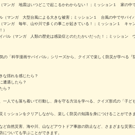
（マンガ 地震はいつどこで起こるかわからない！；ミッション１ 家の中
ル（マンガ 大型台風による大きな被害；ミッション１ 台風の中でサバイ
（マンガ 毎年、山や川で多くの事こが起きている！；ミッション１ キャ
！）
イバル（マンガ 人類の歴史は感染症とのたたかいだった！；ミッション 
大人気の「科学漫画サバイバル」シリーズから、クイズで楽しく防災が学べる『
きな揺れを感じたら？
に遭遇したら？
たら？
、一人でも落ち着いて行動し、身を守る方法を学べる、クイズ形式の「子ど
災ミッションをクリアしながら、楽しく防災の知識を身につけることができ
など自然災害、海や川、山などアウトドア事故の防止など、さまざまな災害
防についても学ぶことができます。