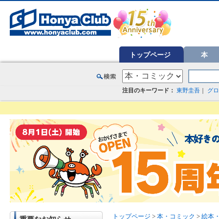
オンライン書店【ホンヤクラブ】はお好きな本屋での受け取りで送料無料！新刊予約・通販も。本（書籍）、雑誌、漫
トップページ
本
注目のキーワード：
東野圭吾
｜
グロ
トップページ
>
本・コミック
>
絵本