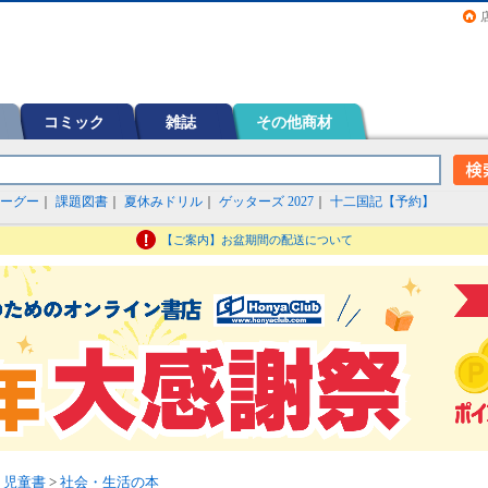
画（コミック）など在庫も充実
コミック
雑誌
その他商材
ーグー
｜
課題図書
｜
夏休みドリル
｜
ゲッターズ 2027
｜
十二国記【予約】
【ご案内】お盆期間の配送について
・児童書
>
社会・生活の本