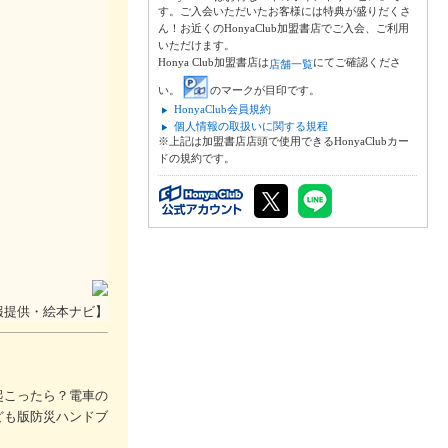
す。ご入会いただいたお客様には特典が盛りだくさ
ん！お近くのHonyaClub加盟書店でご入会、ご利用
いただけます。
Honya Club加盟書店は
にてご確認くださ
店舗一覧
い。
のマークが目印です。
HonyaClub会員規約
個人情報の取扱いに関する規程
※上記は加盟書店店頭で使用できるHonyaClubカー
ドの規約です。
報提供・絵本ナビ】
起こったら？電車の
ども版防災ハンドブ