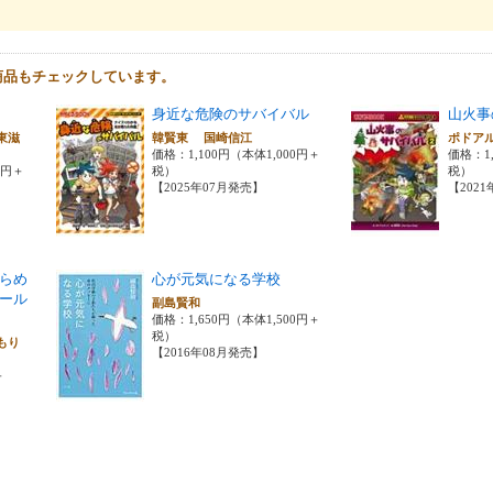
商品もチェックしています。
身近な危険のサバイバル
山火事
東滋
韓賢東 国崎信江
ポドア
価格：1,100円（本体1,000円＋
価格：1,
0円＋
税）
税）
【2025年07月発売】
【202
らめ
心が元気になる学校
ール
副島賢和
価格：1,650円（本体1,500円＋
税）
もり
【2016年08月発売】
＋