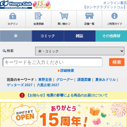
オンライン書店
【ホンヤクラブドットコム】
ログイン
会員登録
買い物かご
店舗一覧
ご利用ガイド
本
コミック
雑誌
その他商材
検索
詳細検索
注目のキーワード：
東野圭吾
｜
グローグー
｜
課題図書
｜
夏休みドリル
｜
ゲッターズ 2027
｜
六星占術 2027
【お知らせ】地震の影響による商品のお届けについて