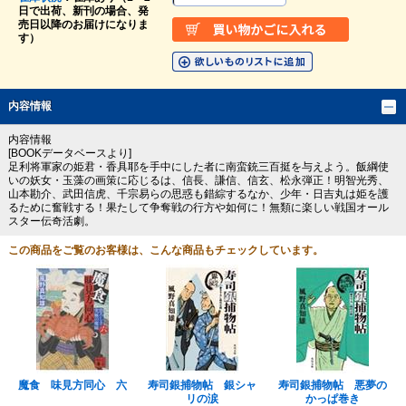
日で出荷、新刊の場合、発
売日以降のお届けになりま
す）
内容情報
内容情報
[BOOKデータベースより]
足利将軍家の姫君・香具耶を手中にした者に南蛮銃三百挺を与えよう。飯綱使
いの妖女・玉藻の画策に応じるは、信長、謙信、信玄、松永弾正！明智光秀、
山本勘介、武田信虎、千宗易らの思惑も錯綜するなか、少年・日吉丸は姫を護
るために奮戦する！果たして争奪戦の行方や如何に！無類に楽しい戦国オール
スター伝奇活劇。
この商品をご覧のお客様は、こんな商品もチェックしています。
魔食 味見方同心 六
寿司銀捕物帖 銀シャ
寿司銀捕物帖 悪夢の
リの涙
かっぱ巻き