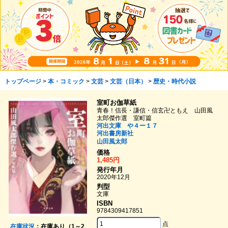
トップページ
>
本・コミック
>
文芸
>
文芸（日本）
>
歴史・時代小説
室町お伽草紙
青春！信長・謙信・信玄卍ともえ 山田風
太郎傑作選 室町篇
河出文庫 や４ー１７
河出書房新社
山田風太郎
価格
1,485円
発行年月
2020年12月
判型
文庫
ISBN
9784309417851
点
在庫状況
：在庫あり（1～2