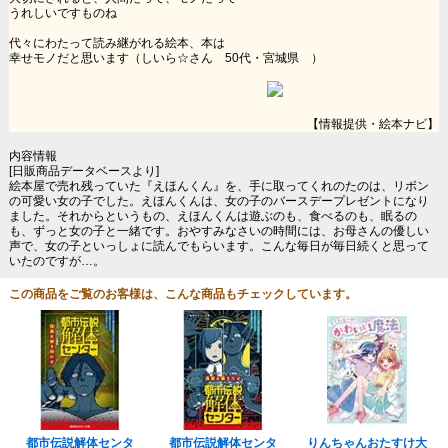
うれしいですものね
代々にわたって読み継がれる絵本、本は
幸せモノだと思います（しいら☆さん 50代・宮城県 ）
【情報提供・絵本ナビ】
内容情報
[日販商品データベースより]
絵本屋で売れ残っていた『えほんくん』を、手に取ってくれのたのは、リボン
の可愛い女の子でした。えほんくんは、女の子のバースデープレゼントになり
ました。それからというもの、えほんくんは遊ぶのも、食べるのも、眠るの
も、ずっと女の子と一緒です。おやすみなさいの時間には、お母さんの優しい
声で、女の子といっしょに読んでもらいます。こんな毎日が毎日続くと思って
いたのですが…。
この商品をご覧のお客様は、こんな商品もチェックしています。
都市伝説解体センタ
都市伝説解体センタ
りんちゃんおたすけ大