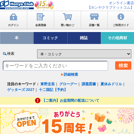
オンライン書店
【ホンヤクラブドットコム】
ログイン
会員登録
買い物かご
店舗一覧
ご利用ガイド
本
コミック
雑誌
その他商材
検索
詳細検索
注目のキーワード：
東野圭吾
｜
グローグー
｜
課題図書
｜
夏休みドリル
｜
ゲッターズ 2027
｜
十二国記【予約】
【ご案内】お盆期間の配送について