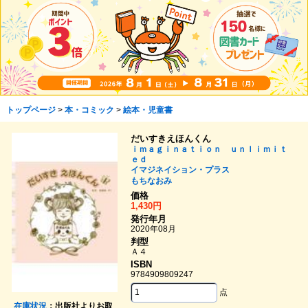
トップページ
>
本・コミック
>
絵本・児童書
だいすきえほんくん
ｉｍａｇｉｎａｔｉｏｎ ｕｎｌｉｍｉｔ
ｅｄ
イマジネイション・プラス
もちなおみ
価格
1,430円
発行年月
2020年08月
判型
Ａ４
ISBN
9784909809247
点
在庫状況
：出版社よりお取