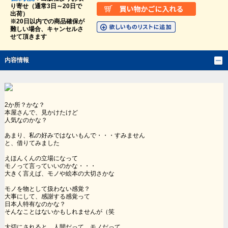
り寄せ（通常3日～20日で
出荷）
※20日以内での商品確保が
難しい場合、キャンセルさ
せて頂きます
内容情報
2か所？かな？
本屋さんで、見かけたけど
人気なのかな？
あまり、私の好みではないもんで・・・すみません
と、借りてみました
えほんくんの立場になって
モノって言っていいのかな・・・
大きく言えば、モノや絵本の大切さかな
モノを物として扱わない感覚？
大事にして、感謝する感覚って
日本人特有なのかな？
そんなことはないかもしれませんが（笑
大切にされると、人間だって、モノだって