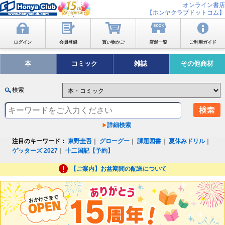
オンライン書店
【ホンヤクラブドットコム】
ログイン
会員登録
買い物かご
店舗一覧
ご利用ガイド
本
コミック
雑誌
その他商材
検索
詳細検索
注目のキーワード：
東野圭吾
｜
グローグー
｜
課題図書
｜
夏休みドリル
｜
ゲッターズ 2027
｜
十二国記【予約】
【ご案内】お盆期間の配送について