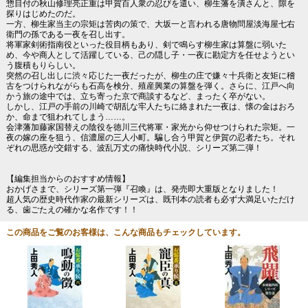
惣目付の秋山修理亮正重は甲賀百人衆の忍びを遣い、柳生藩を潰さんと、隙を
探りはじめたのだ。
一方、柳生家当主の宗矩は苦肉の策で、大坂一と言われる唐物問屋淡海屋七右
衛門の孫である一夜を召し出す。
将軍家剣術指南役といった役目柄もあり、剣で鳴らす柳生家は算盤に弱いた
め、今や商人として活躍している、己の隠し子・一夜に勘定方を任せようとい
う腹積もりらしい。
突然の召し出しに渋々応じた一夜だったが、柳生の庄で嫌々十兵衛と友矩に稽
古をつけられながらも石高を検分、殖産興業の算盤を弾く。さらに、江戸へ向
かう旅の途中では、立ち寄った京で商談するなど、まったく卒がない。
しかし、江戸の手前の川崎で胡乱な牢人たちに絡まれた一夜は、懐の金はおろ
か、命まで狙われてしまう……。
会津藩加藤家国替えの陰役を徳川三代将軍・家光から仰せつけられた宗矩。一
夜の嫁の座を狙う、信濃屋の三人小町。騙し合う甲賀と伊賀の忍者たち。それ
ぞれの思惑が交錯する、波乱万丈の痛快時代小説、シリーズ第二弾！
【編集担当からのおすすめ情報】
おかげさまで、シリーズ第一弾『召喚』は、発売即大重版となりました！
超人気の歴史時代作家の最新シリーズは、既刊本の読者も必ず大満足いただけ
る、歯ごたえの確かな名作です！！
この商品をご覧のお客様は、こんな商品もチェックしています。