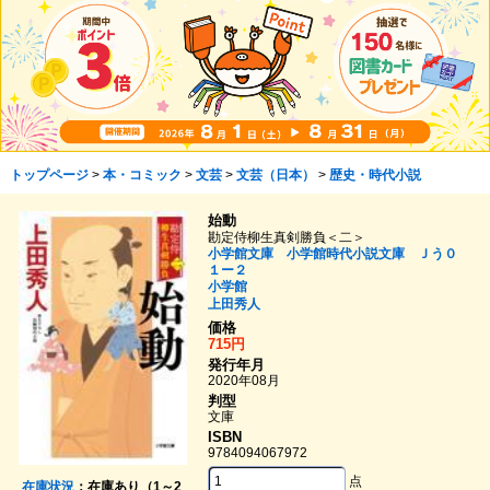
トップページ
>
本・コミック
>
文芸
>
文芸（日本）
>
歴史・時代小説
始動
勘定侍柳生真剣勝負＜二＞
小学館文庫 小学館時代小説文庫 Ｊう０
１ー２
小学館
上田秀人
価格
715円
発行年月
2020年08月
判型
文庫
ISBN
9784094067972
点
在庫状況
：在庫あり（1～2