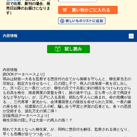
日で出荷、新刊の場合、発
売日以降のお届けになりま
す）
内容情報
内容情報
[BOOKデータベースより]
弱みは財政―大名を監察する惣目付の企てから御家を守らんと、柳生家当主の
宗矩は、勘定方を任せるべく、己の隠し子で、商人の淡海屋一夜を召し出し
た。渋々応じた一夜だったが、柳生の庄で十兵衛に剣の稽古をつけられながら
も石高を検分、殖産興業の算盤を弾く。旅の途中では、立ち寄った京で商談す
るなど卒がない。が、江戸に入る直前、胡乱な牢人らに絡まれ、命の危機が迫
る…。三代将軍・家光から、会津藩国替えの陰役を命ぜられた宗矩。一夜の嫁
の座を狙う、信濃屋の三人小町。騙し合う甲賀と伊賀の忍者ども。各々の思惑
が交錯する、波乱万丈の第二弾！
[日販商品データベースより]
柳生宗矩の隠し子は大坂一の商人の孫！？
晴れて大名となった柳生家。が、同時に惣目付を解任、監察される側となり、
早くも危機が迫りつつあった。