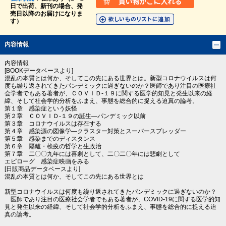
日で出荷、新刊の場合、発
売日以降のお届けになりま
す）
内容情報
内容情報
[BOOKデータベースより]
混乱の本質とは何か、そしてこの先にある世界とは。新型コロナウイルスは何
度も繰り返されてきたパンデミックに過ぎないのか？医師であり注目の医療社
会学者でもある著者が、ＣＯＶＩＤ‐１９に関する医学的知見と発生以来の経
緯、そして社会学的分析をふまえ、事態を総合的に捉える迫真の論考。
第１章 感染症という妖怪
第２章 ＣＯＶＩＤ‐１９の誕生―パンデミック以前
第３章 コロナウイルスは存在する
第４章 感染源の図像学―クラスター対策とスーパースプレッダー
第５章 感染までのディスタンス
第６章 隔離・検疫の哲学と生政治
第７章 二〇〇九年には喜劇として、二〇二〇年には悲劇として
エピローグ 感染症映画をみる
[日販商品データベースより]
混乱の本質とは何か、そしてこの先にある世界とは
新型コロナウイルスは何度も繰り返されてきたパンデミックに過ぎないのか？
医師であり注目の医療社会学者でもある著者が、COVID-19に関する医学的知
見と発生以来の経緯、そして社会学的分析をふまえ、事態を総合的に捉える迫
真の論考。