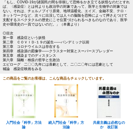
「もし、COVID-19が諸国民の間を徘徊して恐怖をかき立てる妖怪なのだとすれ
ば、〈感染症〉とは何よりも政治学の対象であって、医学と生物学の対象では
ない。それは、チェルノブイリ原発、地球温暖化、エイズ、金融不安、テロ・
ネットワークなど、次々に出没しては人々の脳髄を恐怖によって押さえつけて
支配するスペクタクルの歴史にこそ位置づけられるべきものなのであり、医学
史や環境史の一頁ではないのだ。」（本書より）
◎目次
第一章 感染症という妖怪
第二章 ＣＯＶＩＤ‐１９の誕生――パンデミック以前
第三章 コロナウイルスは存在する
第四章 感染源の図像学――クラスター対策とスーパースプレッダー
第五章 感染までのディスタンス
第六章 隔離・検疫の哲学と生政治
エピローグ 二〇〇九年には喜劇として、二〇二〇年には悲劇として
補論 感染症映画をみる
この商品をご覧のお客様は、こんな商品もチェックしています。
入門社会「科学」方法
続入門社会「科学」方
共産主義は必然なの
論
法論
か 改訂版