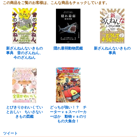
この商品をご覧のお客様は、こんな商品もチェックしています。
新ざんねんないきもの
隠れ最弱動物図鑑
新ざんねんないきもの
事典 昔のざんねん、
事典
今のざんねん
とびきりかわいくてい
どっちが強い！？ チ
とおしい ちいさない
ーターｖｓスーパーカ
きもの図鑑
ーほか 動物ｖｓのり
もの大集合！
ツイート