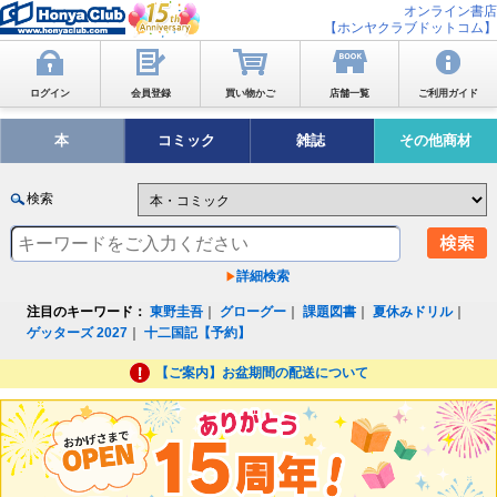
オンライン書店
【ホンヤクラブドットコム】
ログイン
会員登録
買い物かご
店舗一覧
ご利用ガイド
本
コミック
雑誌
その他商材
検索
詳細検索
注目のキーワード：
東野圭吾
｜
グローグー
｜
課題図書
｜
夏休みドリル
｜
ゲッターズ 2027
｜
十二国記【予約】
【ご案内】お盆期間の配送について