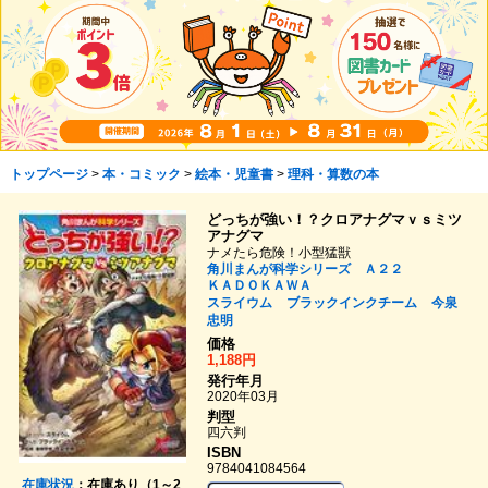
トップページ
>
本・コミック
>
絵本・児童書
>
理科・算数の本
どっちが強い！？クロアナグマｖｓミツ
アナグマ
ナメたら危険！小型猛獣
角川まんが科学シリーズ Ａ２２
ＫＡＤＯＫＡＷＡ
スライウム
ブラックインクチーム
今泉
忠明
価格
1,188円
発行年月
2020年03月
判型
四六判
ISBN
9784041084564
在庫状況
：在庫あり（1～2