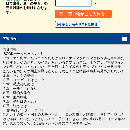
点
日で出荷、新刊の場合、発
売日以降のお届けになりま
す）
内容情報
内容情報
[BOOKデータベースより]
アラスカへ向かったジェイクたちはクロアナグマがヒグマと戦う姿を目の当た
りにする。そのころ、ルイスたちがいるアフリカでは、ミツアナグマがライオ
ンや毒ヘビにいどんでいた！見た目によらず攻めも守りも強いイタチ科対決。
こわいもの知らず同士が戦ったらどうなる！？動物百科事典も見のがせない！
１章 キングの指令
２章 ターゲットはどこ？
３章 毛皮のために
４章 一歩も引かない
５章 動物大集合
６章 血の約束
７章 借りは必ず返す
８章 強さとは
[日販商品データベースより]
こわいもの知らず同士のガチバトル！ 高い攻撃力と防御力、そして性格は勇
敢で獰猛…いったいどうなる！？ 手に汗にぎる、夢の生物対決シリーズ第22
弾。読んで笑って、知識もドンドン身につく科学まんが。