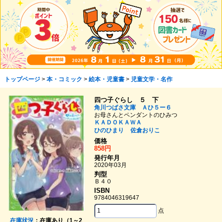
トップページ
>
本・コミック
>
絵本・児童書
>
児童文学・名作
四つ子ぐらし ５ 下
角川つばさ文庫 Ａひ５ー６
お母さんとペンダントのひみつ
ＫＡＤＯＫＡＷＡ
ひのひまり
佐倉おりこ
価格
858円
発行年月
2020年03月
判型
Ｂ４０
ISBN
9784046319647
点
在庫状況
：在庫あり（1～2