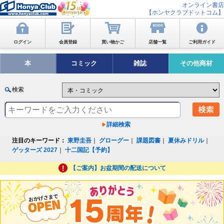
オンライン書店
【ホンヤクラブドットコム】
ログイン
会員登録
買い物かご
店舗一覧
ご利用ガイド
本
コミック
雑誌
その他商材
検索
詳細検索
注目のキーワード：
東野圭吾
｜
グローグー
｜
課題図書
｜
夏休みドリル
｜
ゲッターズ 2027
｜
十二国記【予約】
【ご案内】お盆期間の配送について