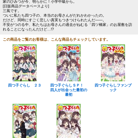
家のひみつが今、明らかに！小学中級から。
[日販商品データベースより]
三風です。
ついに私たち四つ子の、本当のお母さんがだれかわかったの。
だけど、同時にすごく悲しい真実もつきつけられたんだ――。
不安がつのる中、私たちはお母さんの過去がねむる「四ツ橋家」のお屋敷を訪
れることになったんだけど…!?
この商品をご覧のお客様は、こんな商品もチェックしています。
四つ子ぐらし ２３
四つ子ぐらしＳＰ！
四つ子ぐらしファンブ
四人が出会った最初の
ック
最初