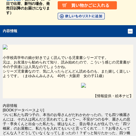
日で出荷、新刊の場合、発
売日以降のお届けになりま
す）
内容情報
小学校高学年の娘が好きでよく読んでいる児童書シリーズです。
元は、お友達から勧められて知り、読み始めたので、こういう感じの児童書が
今の子供達には人気なのでしょうかね。
シリーズ児童書なので、気に入ったらどんどん読めるのも、また嬉しく楽しい
ようです。（まゆみんみんさん 40代・大阪府 女の子11歳）
【情報提供・絵本ナビ】
内容情報
[BOOKデータベースより]
ついに私たち四つ子の、本当のお母さんがだれかわかったの。でも四ツ橋麗さ
んには、その人は死んだと言われてしまって―。不安がつのる中、麗さんの息
子・李央くんと出会った私たち。彼はなんと、昔お母さんが住んでいた「四ツ
橋家」のお屋敷に、私たちを入れてもいいと言ってくれて…！？お母さんって
どんな人？どうしていなくなってしまったの！？ずっと知りたかった、四ツ橋