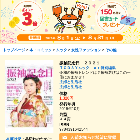
トップページ
>
本・コミック
>
ムック
>
女性ファッション
>
その他
振袖記念日 ２０２１
ＴＯＤＡＹムック ａｒ特別編集
令和の振袖トレンドは？振袖選びはこの一
冊におまかせ！
主婦と生活社
主婦と生活社
価格
1,320円
発行年月
2019年10月
判型
Ａ４変
ISBN
9784391642544
在庫状況
：品切れのためご