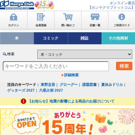
オンライン書店
【ホンヤクラブドットコム】
ログイン
会員登録
買い物かご
店舗一覧
ご利用ガイド
本
コミック
雑誌
その他商材
検索
詳細検索
注目のキーワード：
東野圭吾
｜
グローグー
｜
課題図書
｜
夏休みドリル
｜
ゲッターズ 2027
｜
六星占術 2027
【お知らせ】地震の影響による商品のお届けについて