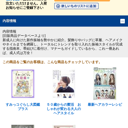
注文いただけません。入荷
お知らせにご登録下さい
内容情報
内容情報
[日販商品データベースより]
新成人に向けた新作振袖を艶やかに紹介。髪飾りやバッグに草履、ヘアメイク
やネイルまでを網羅し、トータルにトレンドを取り入れた振袖スタイルが完成
する指南本。帯結びに着付け、マナーもガイドしているから、これ一冊あれ
ば、成人式は万全！
この商品をご覧のお客様は、こんな商品もチェックしています。
すみっコぐらし大図鑑
５０歳からの髪活 お
最新ヘアカラーレシピ
プラス
しゃれが変わる大人の
ヘアスタイル