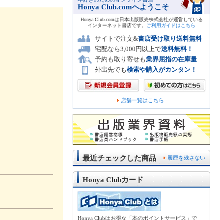
Honya Club.comへようこそ
Honya Club.comは日本出版販売株式会社が運営している
インターネット書店です。
ご利用ガイドはこちら
サイトで注文&
書店受け取り送料無料
宅配なら3,000円以上で
送料無料！
予約も取り寄せも
業界屈指の在庫量
外出先でも
検索や購入がカンタン！
店舗一覧はこちら
最近チェックした商品
履歴を残さない
Honya Clubカード
Honya Clubはお得な「本のポイントサービス」で