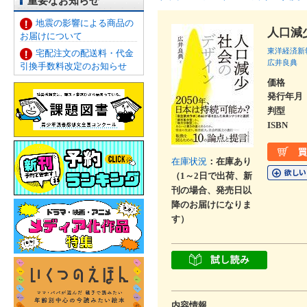
重要なお知らせ
地震の影響による商品の
人口減
お届けについて
東洋経済新
宅配注文の配送料・代金
広井良典
引換手数料改定のお知らせ
価格
発行年月
判型
ISBN
在庫状況
：在庫あり
（1～2日で出荷、新
刊の場合、発売日以
降のお届けになりま
す）
内容情報