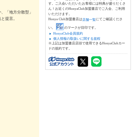
す。ご入会いただいたお客様には特典が盛りだくさ
ん！お近くのHonyaClub加盟書店でご入会、ご利用
か、「地方分散型」
いただけます。
点と提言。
Honya Club加盟書店は
にてご確認くださ
店舗一覧
い。
のマークが目印です。
HonyaClub会員規約
個人情報の取扱いに関する規程
※上記は加盟書店店頭で使用できるHonyaClubカー
ドの規約です。