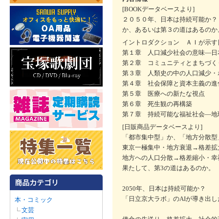
[BOOKデータベースより]
２０５０年、日本は持続可能か？
か、あるいは第３の道はあるのか
イントロダクション ＡＩが示す
第１章 人口減少社会の意味―日
第２章 コミュニティとまちづく
第３章 人類史の中の人口減少・
第４章 社会保障と資本主義の進
第５章 医療への新たな視点
第６章 死生観の再構築
第７章 持続可能な福祉社会―地
[日販商品データベースより]
「都市集中型」か、「地方分散型
東京一極集中・地方衰退→格差拡
地方への人口分散→格差縮小・幸
果たして、第3の道はあるのか。
2050年、日本は持続可能か？
「日立京大ラボ」のAIが導き出
本・コミック
文芸