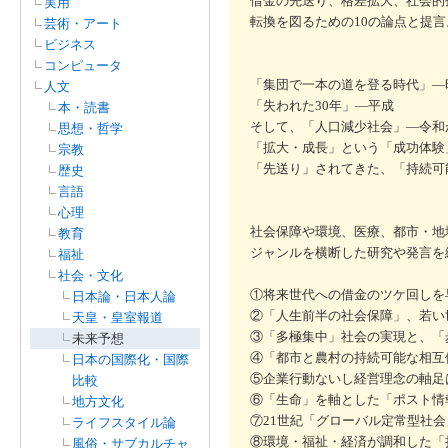
借金の先送り、格差拡大、社会的孤
実用
転換を図るための10の論点と提言
芸術・アート
ビジネス
コンピュータ
「集団で一本の道を登る時代」―
人文
「失われた30年」―平成
本・読書
そして、「人口減少社会」―令和
思想・哲学
「拡大・成長」という「成功体験
宗教
「先送り」されてきた、「持続可
歴史
言語
心理
社会保障や環境、医療、都市・地
教育
ジャンルを横断した研究や発言を
福祉
社会・文化
①将来世代への借金のツケ回しを
日本論・日本人論
②「人生前半の社会保障」、若い
天皇・皇室報道
③「多極集中」社会の実現と、「
未来予想
④「都市と農村の持続可能な相互
日本の国際化・国際
⑤企業行動ないし経営理念の軸足
比較
⑥「生命」を軸とした「ポスト情
地方文化
⑦21世紀「グローバル定常型社
ライフスタイル論
⑧環境・福祉・経済が調和した「
風俗・サブカルチャ