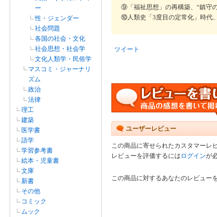
⑨「福祉思想」の再構築、“鎮守
ー
⑩人類史「3度目の定常化」時代
性・ジェンダー
社会問題
各国の社会・文化
社会思想・社会学
ツイート
文化人類学・民俗学
マスコミ・ジャーナリ
ズム
政治
法律
理工
建築
ユーザーレビュー
医学書
語学
この商品に寄せられたカスタマーレ
学習参考書
レビューを評価するには
ログイン
が
絵本・児童書
文庫
この商品に対するあなたのレビュー
新書
その他
コミック
ムック