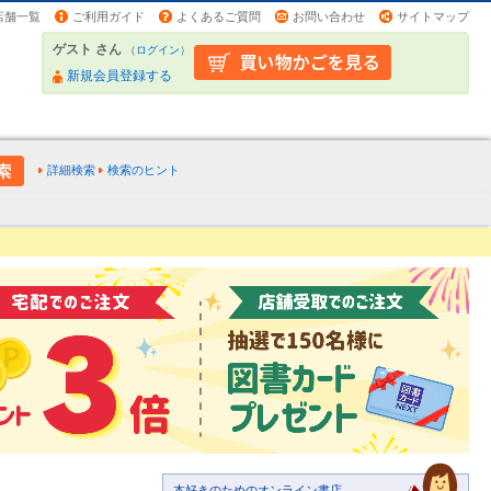
店舗一覧
ご利用ガイド
よくあるご質問
お問い合わせ
サイトマップ
ゲスト さん
（
ログイン
）
新規会員登録する
詳細検索
検索のヒント
本好きのためのオンライン書店