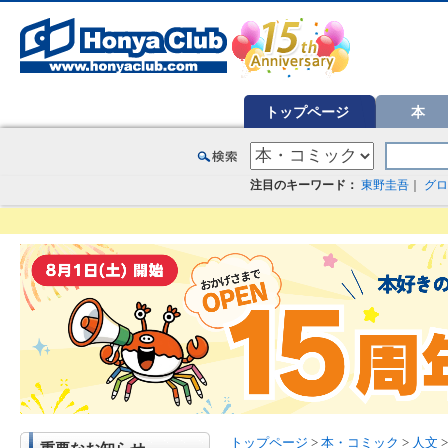
オンライン書店【ホンヤクラブ】はお好きな本屋での受け取りで送料無料！新刊予約・通販も。本（書籍）、雑誌、漫
トップページ
本
注目のキーワード：
東野圭吾
｜
グロ
トップページ
>
本・コミック
>
人文