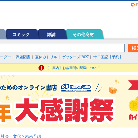
画（コミック）など在庫も充実
コミック
雑誌
その他商材
ーグー
｜
課題図書
｜
夏休みドリル
｜
ゲッターズ 2027
｜
十二国記【予約】
【ご案内】お盆期間の配送について
>
社会・文化
>
未来予想