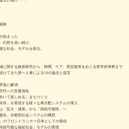
立の進行･･･…
。
昭和
が始まった
」幻想を追い続け、
能な社会」モデルを探る。
域に関する政策研究から、時間、ケア、死生観等をめぐる哲学的考察まで
続けてきた第一人者による10の論点と提言
早急に解消
世代への支援強化
歩いて楽しめる」まちづくり
依存」を実現する様々な再分配システムの導入
は「拡大・成長」から「持続可能性」へ
報化」分散型社会システムの構想
会」のフロントランナー日本としての発信
持続可能な福祉社会」モデルの実現