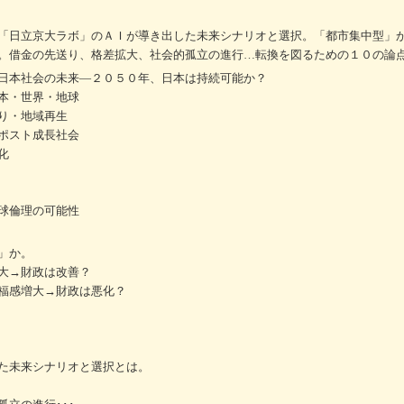
「日立京大ラボ」のＡＩが導き出した未来シナリオと選択。「都市集中型」
。借金の先送り、格差拡大、社会的孤立の進行…転換を図るための１０の論
日本社会の未来―２０５０年、日本は持続可能か？
本・世界・地球
り・地域再生
ポスト成長社会
化
球倫理の可能性
」か。
大→財政は改善？
福感増大→財政は悪化？
した未来シナリオと選択とは。