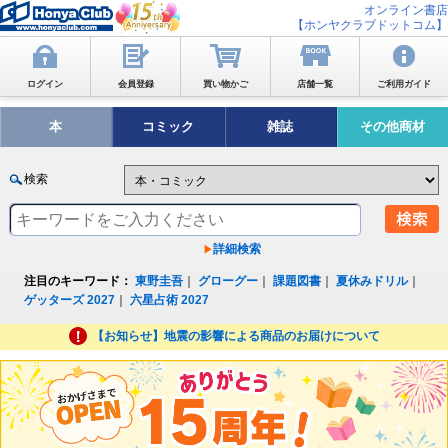
オンライン書店
【ホンヤクラブドットコム】
ログイン
会員登録
買い物かご
店舗一覧
ご利用ガイド
本
コミック
雑誌
その他商材
検索
詳細検索
注目のキーワード：
東野圭吾
｜
グローグー
｜
課題図書
｜
夏休みドリル
｜
ゲッターズ 2027
｜
六星占術 2027
【お知らせ】地震の影響による商品のお届けについて