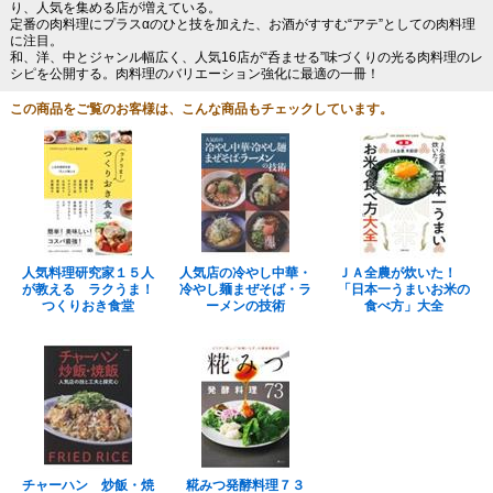
り、人気を集める店が増えている。
定番の肉料理にプラスαのひと技を加えた、お酒がすすむ“アテ”としての肉料理
に注目。
和、洋、中とジャンル幅広く、人気16店が“呑ませる”味づくりの光る肉料理のレ
シピを公開する。肉料理のバリエーション強化に最適の一冊！
この商品をご覧のお客様は、こんな商品もチェックしています。
人気料理研究家１５人
人気店の冷やし中華・
ＪＡ全農が炊いた！
が教える ラクうま！
冷やし麺まぜそば・ラ
「日本一うまいお米の
つくりおき食堂
ーメンの技術
食べ方」大全
チャーハン 炒飯・焼
糀みつ発酵料理７３