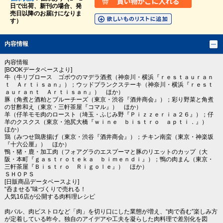
日で出荷、新刊の場合、発
売日以降のお届けになりま
す）
内容情報
内容情報
[BOOKデータベースより]
牛（牛リブロース ゴボウのマデラ酒煮（神奈川・横浜『ｒｅｓｔａｕｒａｎ
ｔ Ａｒｔｉｓａｎ』）；ウッドプランクステーキ（神奈川・横浜『ｒｅｓｔ
ａｕｒａｎｔ Ａｒｔｉｓａｎ』） ほか）
豚（角煮と酒粕とブルーチーズ（東京・渋谷『酒井商会』）；彩り野菜と角煮
の甘酢和え（東京・三軒茶屋『コマル』） ほか）
羊（仔羊モモ肉のロースト（埼玉・ふじみ野『Ｐｉｚｚｅｒｉａ２６』）；仔
羊のクスクス（東京・池尻大橋『ｗｉｎｅ ｂｉｓｔｒｏ ａｐｔｉ．』）
ほか）
鶏（みつせ鶏唐揚げ（東京・渋谷『酒井商会』）；チキン南蛮（東京・神楽坂
『十六公厘』） ほか）
鴨・猪・鹿・加工肉（フォアグラのエスプーマと豚のリエットのカップ（大
阪・本町『ｇａｓｔｒｏｔｅｋａ ｂｉｍｅｎｄｉ』）；鴨の肉まん（東京・
三軒茶屋『Ｂｉｓｔｒｏ Ｒｉｇｏｌｅ』） ほか）
ＳＨＯＰＳ
[日販商品データベースより]
“呑ませる”味づくりで売れる！
人気16店が公開する肉料理レシピ
肉バル、肉ビストロなど「肉」を切り口にした業態が増え、“肉で呑む”楽しみ方
が定着している昨今。独自のアイデアや工夫を凝らした肉料理で差別化を図