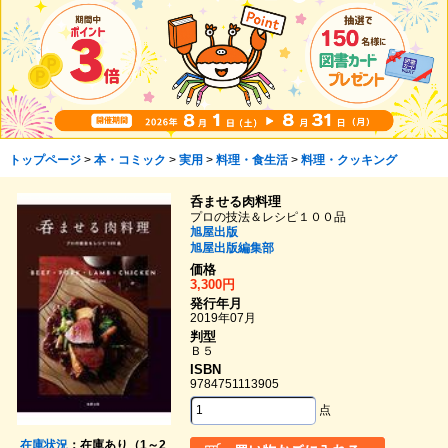
トップページ
>
本・コミック
>
実用
>
料理・食生活
>
料理・クッキング
呑ませる肉料理
プロの技法＆レシピ１００品
旭屋出版
旭屋出版編集部
価格
3,300円
発行年月
2019年07月
判型
Ｂ５
ISBN
9784751113905
点
在庫状況
：在庫あり（1～2