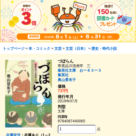
トップページ
>
本・コミック
>
文芸
>
文芸（日本）
>
歴史・時代小説
づぼらん
寄席品川清洲亭 三
集英社文庫 おー８３ー３
集英社
奥山景布子
価格
737円
発行年月
2019年07月
判型
文庫
ISBN
9784087440065
点
在庫状況
：在庫あり（1～2