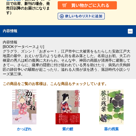
日で出荷、新刊の場合、発
売日以降のお届けになりま
す）
内容情報
内容情報
[BOOKデータベースより]
グラグラ、ズシン！「おぎゃー！」江戸市中に大被害をもたらした安政江戸大
地震の最中、おえいが玉のような赤ん坊を産み落とした。名前はお初。大工の
棟梁の秀八は町の復興に大わらわ。そんな中、神田の両親が清洲亭に避難して
きて―。さらに、薩摩の隠密に付け狙われている男を助けたり、病気の天狗師
匠の跡目争いの騒動が起こったり。溢れる人情が涙を誘う、落語時代小説シリ
ーズ第三弾。
この商品をご覧のお客様は、こんな商品もチェックしています。
かっぽれ
紫の鯉
葵の残葉