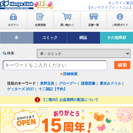
オンライン書店
【ホンヤクラブドットコム】
ログイン
会員登録
買い物かご
店舗一覧
ご利用ガイド
本
コミック
雑誌
その他商材
検索
詳細検索
注目のキーワード：
東野圭吾
｜
グローグー
｜
課題図書
｜
夏休みドリル
｜
ゲッターズ 2027
｜
十二国記【予約】
【ご案内】お盆期間の配送について