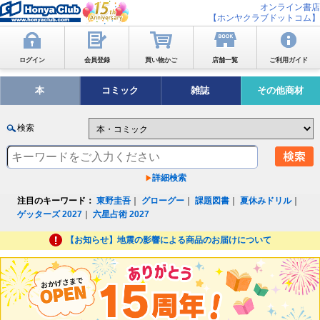
オンライン書店
【ホンヤクラブドットコム】
ログイン
会員登録
買い物かご
店舗一覧
ご利用ガイド
本
コミック
雑誌
その他商材
検索
詳細検索
注目のキーワード：
東野圭吾
｜
グローグー
｜
課題図書
｜
夏休みドリル
｜
ゲッターズ 2027
｜
六星占術 2027
【お知らせ】地震の影響による商品のお届けについて