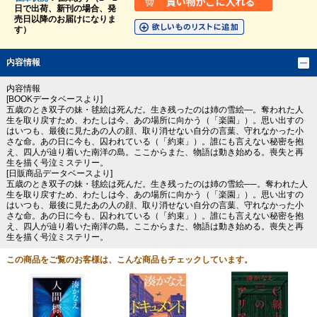
日で出荷、新刊の場合、発
売日以降のお届けになりま
す）
内容情報
内容情報
[BOOKデータベースより]
五歳のとき双子の妹・毬絵は死んだ。生き残ったのは姉の雪絵―。奪われた人
生を取り戻すため、わたしは今、あの場所に向かう（「楽園」）。思い出すの
はいつも、最後に見たあの人の顔、取り消せない自分の言葉、守れなかった小
さな命。あの日に今も、囚われている（「約束」）。誰にも言えない秘密を抱
え、四人が辿り着いた南洋の島。ここからまた、物語は動き始める。喪失と再
生を描く号泣ミステリー。
[日販商品データベースより]
五歳のとき双子の妹・毬絵は死んだ。生き残ったのは姉の雪絵──。奪われた人
生を取り戻すため、わたしは今、あの場所に向かう（「楽園」）。思い出すの
はいつも、最後に見たあの人の顔、取り消せない自分の言葉、守れなかった小
さな命。あの日に今も、囚われている（「約束」）。誰にも言えない秘密を抱
え、四人が辿り着いた南洋の島。ここからまた、物語は動き始める。喪失と再
生を描く号泣ミステリー。
この商品をご覧のお客様は、こんな商品もチェックしています。