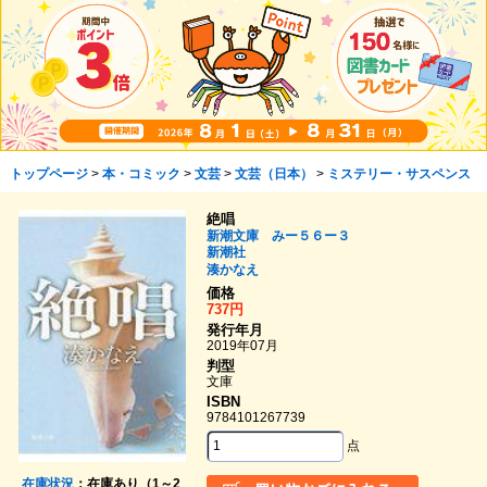
トップページ
>
本・コミック
>
文芸
>
文芸（日本）
>
ミステリー・サスペンス
絶唱
新潮文庫 みー５６ー３
新潮社
湊かなえ
価格
737円
発行年月
2019年07月
判型
文庫
ISBN
9784101267739
点
在庫状況
：在庫あり（1～2