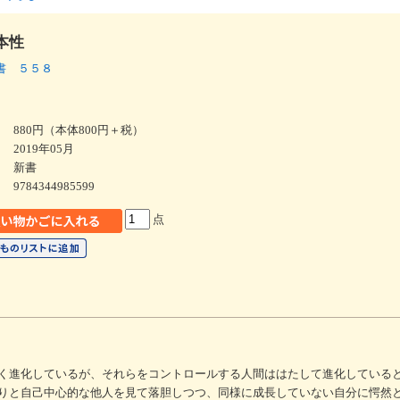
本性
書 ５５８
880円（本体800円＋税）
2019年05月
新書
9784344985599
点
く進化しているが、それらをコントロールする人間ははたして進化している
りと自己中心的な他人を見て落胆しつつ、同様に成長していない自分に愕然