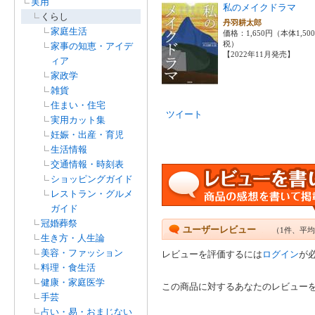
実用
私のメイクドラマ
くらし
丹羽耕太郎
家庭生活
価格：1,650円（本体1,50
税）
家事の知恵・アイデ
【2022年11月発売】
ィア
家政学
雑貨
住まい・住宅
ツイート
実用カット集
妊娠・出産・育児
生活情報
交通情報・時刻表
ショッピングガイド
レストラン・グルメ
ガイド
冠婚葬祭
ユーザーレビュー
（1件、平均
生き方・人生論
美容・ファッション
レビューを評価するには
ログイン
が
料理・食生活
健康・家庭医学
この商品に対するあなたのレビュー
手芸
占い・易・おまじない