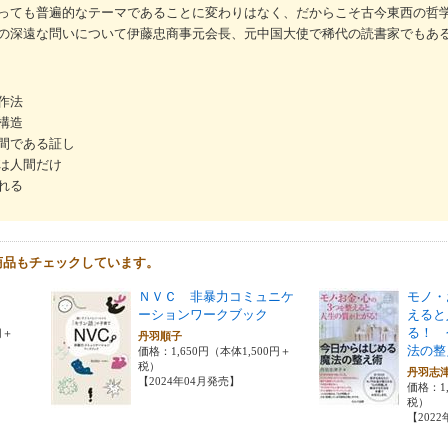
っても普遍的なテーマであることに変わりはなく、だからこそ古今東西の哲
の深遠な問いについて伊藤忠商事元会長、元中国大使で稀代の読書家でもあ
作法
構造
間である証し
は人間だけ
れる
商品もチェックしています。
ＮＶＣ 非暴力コミュニケ
モノ・
ーションワークブック
えると
る！ 
円＋
丹羽順子
法の整
価格：1,650円（本体1,500円＋
税）
丹羽志
【2024年04月発売】
価格：1,
税）
【202