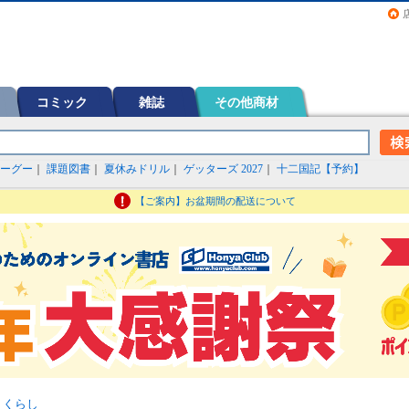
画（コミック）など在庫も充実
コミック
雑誌
その他商材
ーグー
｜
課題図書
｜
夏休みドリル
｜
ゲッターズ 2027
｜
十二国記【予約】
【ご案内】お盆期間の配送について
>
くらし