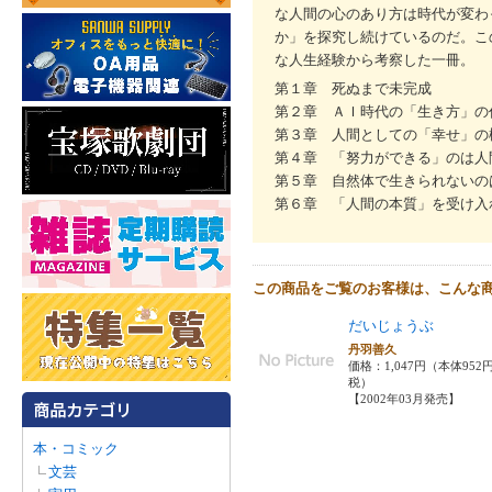
な人間の心のあり方は時代が変わ
か」を探究し続けているのだ。こ
な人生経験から考察した一冊。
第１章 死ぬまで未完成
第２章 ＡＩ時代の「生き方」の
第３章 人間としての「幸せ」の
第４章 「努力ができる」のは人
第５章 自然体で生きられないの
第６章 「人間の本質」を受け入
この商品をご覧のお客様は、こんな
だいじょうぶ
丹羽善久
価格：1,047円（本体952
税）
【2002年03月発売】
本・コミック
文芸