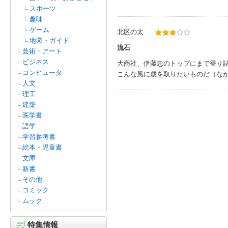
スポーツ
趣味
ゲーム
北区の太
地図・ガイド
流石
芸術・アート
ビジネス
大商社、伊藤忠のトップにまで登り
コンピュータ
こんな風に歳を取りたいものだ（な
人文
理工
建築
医学書
語学
学習参考書
絵本・児童書
文庫
新書
その他
コミック
ムック
特集情報