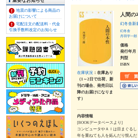
重要なお知らせ
地震の影響による商品の
人間の
お届けについて
幻冬舎新
宅配注文の配送料・代金
引換手数料改定のお知らせ
幻冬舎
丹羽宇一郎
価格
発行年月
判型
ISBN
在庫状況
：在庫あり
（1～2日で出荷、新
刊の場合、発売日以
降のお届けになりま
す）
内容情報
[BOOKデータベースより]
コンピュータやＡＩは目まぐるし
年を重ねても人を妬んだり恨んだ