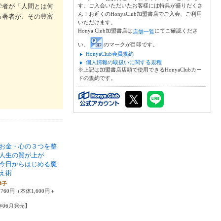
学者が「人間とは何
す。ご入会いただいたお客様には特典が盛りだくさ
ん！お近くのHonyaClub加盟書店でご入会、ご利用
る著者が、その豊富
いただけます。
Honya Club加盟書店は
にてご確認くださ
店舗一覧
い。
のマークが目印です。
HonyaClub会員規約
個人情報の取扱いに関する規程
※上記は加盟書店店頭で使用できるHonyaClubカー
ドの規約です。
お金・心の３つを整
人生の質が上が
今日からはじめる魔
え術
津子
760円（本体1,600円＋
2年06月発売】