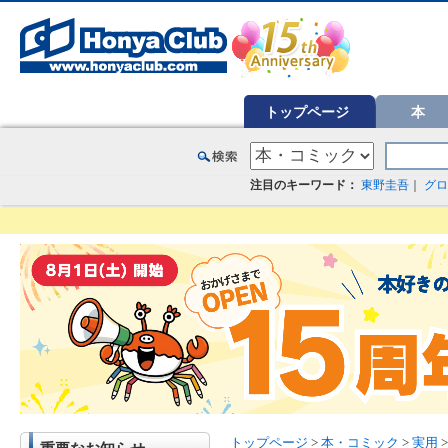
オンライン書店【ホンヤクラブ】はお好きな本屋での受け取りで送料無料！新刊予約・通販も。本（書籍）、雑誌、漫
トップページ
本
注目のキーワード：
東野圭吾
｜
グロ
トップページ
>
本・コミック
>
実用