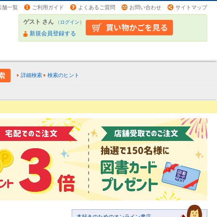
店舗一覧
ご利用ガイド
よくあるご質問
お問い合わせ
サイトマップ
ゲスト さん
（
ログイン
）
新規会員登録する
詳細検索
検索のヒント
本好きのためのオンライン書店