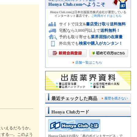
Honya Club.comへようこそ
Honya Club.comは日本出版販売株式会社が運営している
インターネット書店です。
ご利用ガイドはこちら
サイトで注文&
書店受け取り送料無料
宅配なら3,000円以上で
送料無料！
予約も取り寄せも
業界屈指の在庫量
外出先でも
検索や購入がカンタン！
店舗一覧はこちら
最近チェックした商品
履歴を残さない
Honya Clubカード
といえるだろうか。
とする―。このよう
Honya Clubはお得な「本のポイントサービス」で