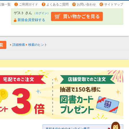
店舗一覧
ご利用ガイド
よくあるご質問
お問い合わせ
サイトマップ
ゲスト さん
（
ログイン
）
新規会員登録する
詳細検索
検索のヒント
本好きのためのオンライン書店