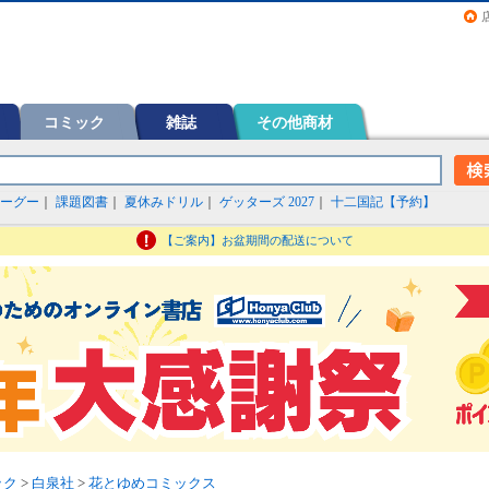
画（コミック）など在庫も充実
コミック
雑誌
その他商材
ーグー
｜
課題図書
｜
夏休みドリル
｜
ゲッターズ 2027
｜
十二国記【予約】
【ご案内】お盆期間の配送について
ック
>
白泉社
>
花とゆめコミックス