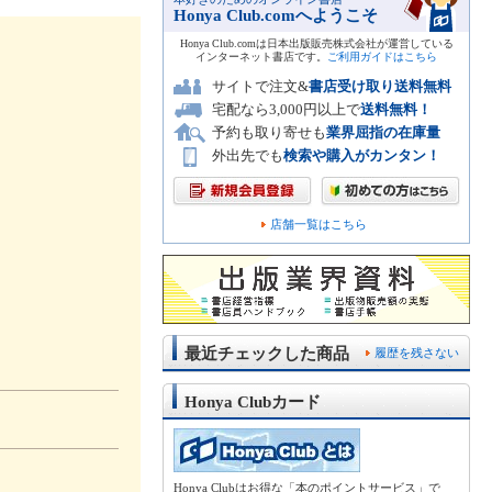
Honya Club.comへようこそ
Honya Club.comは日本出版販売株式会社が運営している
インターネット書店です。
ご利用ガイドはこちら
サイトで注文&
書店受け取り送料無料
宅配なら3,000円以上で
送料無料！
予約も取り寄せも
業界屈指の在庫量
外出先でも
検索や購入がカンタン！
店舗一覧はこちら
最近チェックした商品
履歴を残さない
Honya Clubカード
Honya Clubはお得な「本のポイントサービス」で