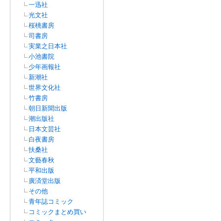
一迅社
光文社
桜桃書房
司書房
実業之日本社
小池書院
少年画報社
新潮社
世界文化社
竹書房
朝日新聞出版
潮出版社
日本文芸社
白夜書房
扶桑社
文藝春秋
平和出版
廣済堂出版
その他
青年誌コミック
コミックまとめ買い