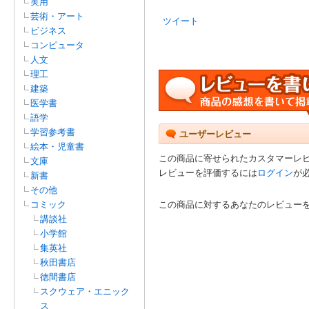
実用
芸術・アート
ツイート
ビジネス
コンピュータ
人文
理工
建築
医学書
語学
学習参考書
ユーザーレビュー
絵本・児童書
この商品に寄せられたカスタマーレ
文庫
レビューを評価するには
ログイン
が
新書
その他
コミック
この商品に対するあなたのレビュー
講談社
小学館
集英社
秋田書店
徳間書店
スクウェア・エニック
ス