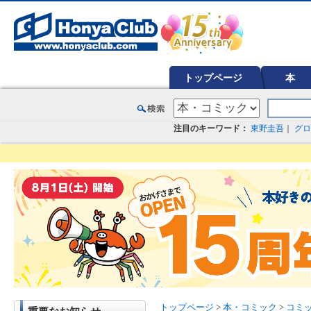
オンライン書店【ホンヤクラブ】はお好きな本屋での受け取りで送料無料！新刊予約・通販も。本（書籍）、雑誌、漫
トップページ
本
注目のキーワード：
東野圭吾
｜
グロ
トップページ
>
本・コミック
>
コミ