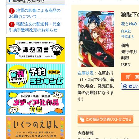
重要なお知らせ
地震の影響による商品の
狼陛下
お届けについて
花とゆめ
宅配注文の配送料・代金
引換手数料改定のお知らせ
白泉社
可歌まと
価格
発行年月
判型
ISBN
在庫状況
：在庫あり
（1～2日で出荷、新
刊の場合、発売日以
降のお届けになりま
す）
内容情報