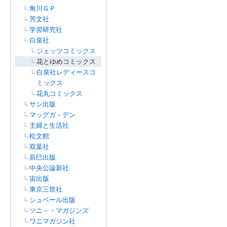
角川ＧＰ
芳文社
学習研究社
白泉社
ジェッツコミックス
花とゆめコミックス
白泉社レディースコ
ミックス
花丸コミックス
サン出版
マッグガ－デン
主婦と生活社
松文館
双葉社
辰巳出版
中央公論新社
宙出版
東京三世社
シュベール出版
ソニ－・マガジンズ
ワニマガジン社